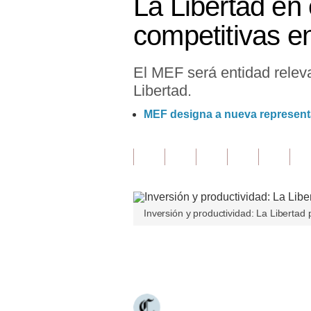
La Libertad en 
Finanzas Personales
competitivas e
Inmobiliarias
El MEF será entidad releva
Plus G
Libertad.
Opinión
MEF designa a nueva representa
Editorial
Pregunta de hoy
Blogs
Inversión y productividad: La Libertad 
Tendencias
Lujo
Únete a nuestro canal
Viajes
Moda