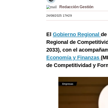
Estilos
Redacción Gestión
Mundo
24/08/2025 17H29
EEUU
El
Gobierno Regional
de
México
Regional de Competitivi
España
2033), con el acompañam
Internacional
Economía y Finanzas
(M
Tecnología
de Competitividad y For
Club del Suscriptor
Mix
G de Gestión
Notas Contratadas