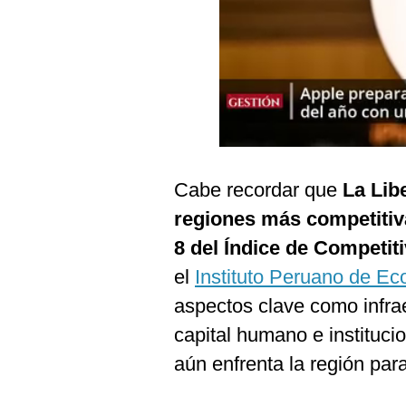
Podcast
Gestión TV
Videos
Fotogalerías
Cabe recordar que
La Lib
gestion.pe
regiones más competitiv
¿quiénes
8 del Índice de Competit
Somos?
el
Instituto Peruano de E
Términos
Y
aspectos clave como infra
Condiciones
capital humano e institucio
Política
De
aún enfrenta la región para
Privacidad
Politica