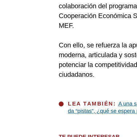
colaboración del program
Cooperación Económica S
MEF.
Con ello, se refuerza la a
moderna, articulada y sost
potenciar la competitivida
ciudadanos.
LEA TAMBIÉN:
A una s
da “pistas”, ¿qué se espera
TE PUEDE INTERESAR