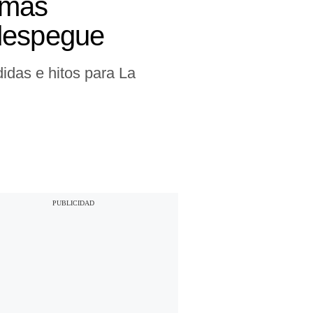
s más
 despegue
idas e hitos para La