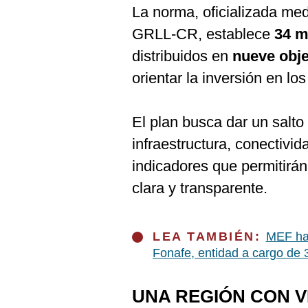
De
La norma, oficializada me
Cookies
GRLL-CR, establece
34 m
Preguntas
Frecuentes
distribuidos en
nueve obje
orientar la inversión en lo
El plan busca dar un salto 
infraestructura, conectivid
indicadores que permitirá
clara y transparente.
LEA TAMBIÉN:
MEF hab
Fonafe, entidad a cargo de
UNA REGIÓN CON V