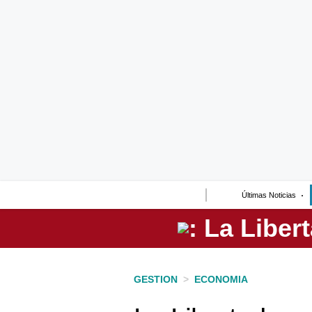
Lo último
Peru Quiosco
Portada
Empresas
Management & Empleo
Economía
Últimas Noticias
Mercados
Perú
Política
GESTION
>
ECONOMIA
Tu Dinero