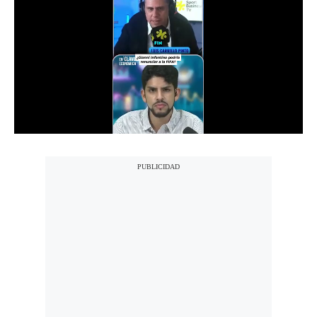
Notas Contratadas
Podcast
Gestión TV
Videos
Fotogalerías
gestion.pe
¿quiénes
Somos?
Términos
Y
Condiciones
Política
De
Privacidad