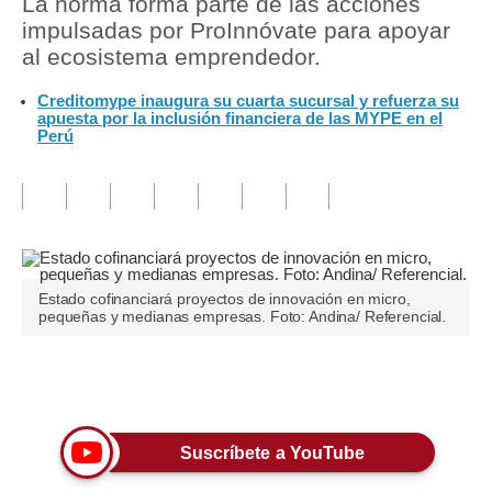
La norma forma parte de las acciones
impulsadas por ProInnóvate para apoyar
Tu Dinero
al ecosistema emprendedor.
Finanzas Personales
Creditomype inaugura su cuarta sucursal y refuerza su
apuesta por la inclusión financiera de las MYPE en el
Inmobiliarias
Perú
Plus G
Opinión
Editorial
Estado cofinanciará proyectos de innovación en micro,
Pregunta de hoy
pequeñas y medianas empresas. Foto: Andina/ Referencial.
Blogs
Únete a nuestro canal
Tendencias
Lujo
Suscríbete a YouTube
Viajes