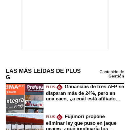
LAS MÁS LEÍDAS DE PLUS
Contenido de
G
Gestión
Ganancias de tres AFP se
PLUS
G
disparan más de 24%, pero en
una caen, ¿a cuál está afiliado
usted?
Fujimori propone
PLUS
G
eliminar ley que puso en jaque
peajes: ¿qué implicaría los