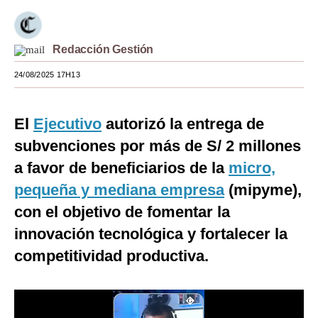
Moda
Estilos
Redacción Gestión
24/08/2025 17H13
Mundo
EEUU
El
Ejecutivo
autorizó la entrega de
México
subvenciones por más de S/ 2 millones
España
a favor de beneficiarios de la
micro,
pequeña y mediana empresa
(mipyme),
Internacional
con el objetivo de fomentar la
Tecnología
innovación tecnológica y fortalecer la
Club del Suscriptor
competitividad productiva.
Mix
G de Gestión