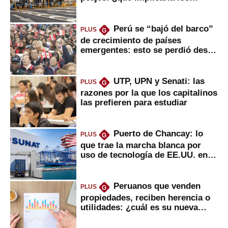
usuarios?
Perú se “bajó del barco”
PLUS
G
de crecimiento de países
emergentes: esto se perdió desde
2022
UTP, UPN y Senati: las
PLUS
G
razones por la que los capitalinos
las prefieren para estudiar
Puerto de Chancay: lo
PLUS
G
que trae la marcha blanca por
uso de tecnología de EE.UU. en
mercancías
Peruanos que venden
PLUS
G
propiedades, reciben herencia o
utilidades: ¿cuál es su nueva
inversión clave?