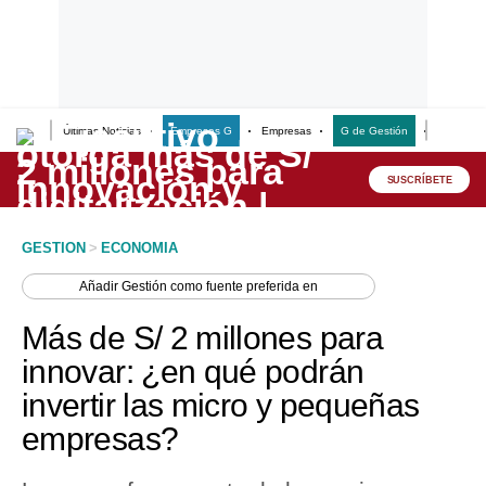
Últimas Noticias
Empresas G
Empresas
G de Gestión
Finanzas
Lo último
Peru Quiosco
SUSCRÍBETE
Portada
GESTION
>
ECONOMIA
Empresas
Añadir
Gestión
como fuente preferida en
Management & Empleo
Más de S/ 2 millones para
Economía
innovar: ¿en qué podrán
invertir las micro y pequeñas
Mercados
empresas?
Perú
Política