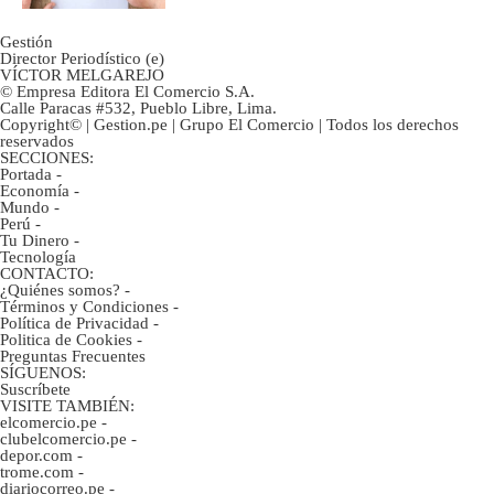
Gestión
Director Periodístico (e)
VÍCTOR MELGAREJO
© Empresa Editora El Comercio S.A.
Calle Paracas #532, Pueblo Libre, Lima.
Copyright© | Gestion.pe | Grupo El Comercio | Todos los derechos
reservados
SECCIONES:
Portada
-
Economía
-
Mundo
-
Perú
-
Tu Dinero
-
Tecnología
CONTACTO:
¿Quiénes somos?
-
Términos y Condiciones
-
Política de Privacidad
-
Politica de Cookies
-
Preguntas Frecuentes
SÍGUENOS:
Suscríbete
VISITE TAMBIÉN:
elcomercio.pe
-
clubelcomercio.pe
-
depor.com
-
trome.com
-
diariocorreo.pe
-