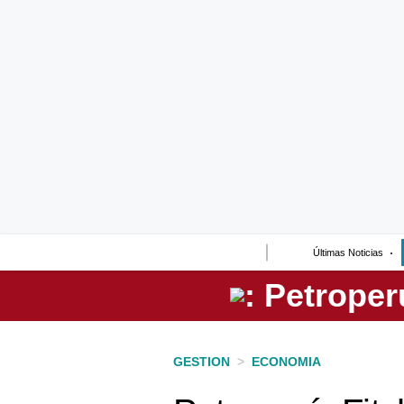
Lo último
Peru Quiosco
Portada
Empresas
Management & Empleo
Economía
Últimas Noticias
Mercados
Perú
Política
GESTION
>
ECONOMIA
Tu Dinero