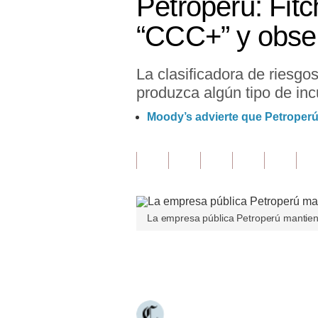
Petroperú: Fitc
Finanzas Personales
“CCC+” y obser
Inmobiliarias
La clasificadora de riesgo
Plus G
produzca algún tipo de inc
Opinión
Moody’s advierte que Petroperú 
Editorial
Pregunta de hoy
Blogs
La empresa pública Petroperú mantiene
Tendencias
Lujo
Únete a nuestro canal
Viajes
Moda