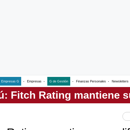
Empresas G
Empresas
G de Gestión
Finanzas Personales
Newsletters