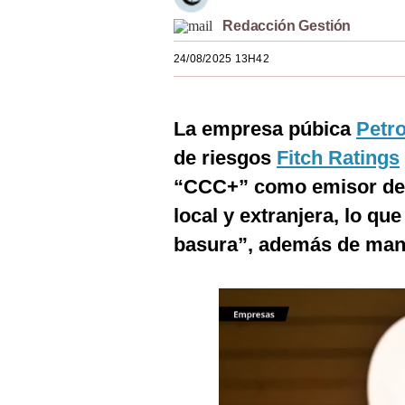
Estilos
Redacción Gestión
Mundo
24/08/2025 13H42
EEUU
La empresa púbica
Petr
México
de riesgos
Fitch Ratings
España
“CCC+” como emisor de 
Internacional
local y extranjera, lo q
Tecnología
basura”, además de mante
Club del Suscriptor
Mix
G de Gestión
Notas Contratadas