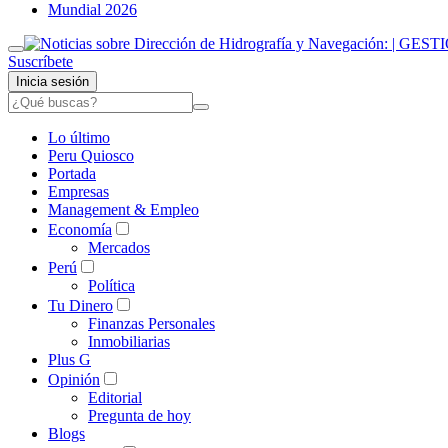
Mundial 2026
Suscríbete
Inicia sesión
Lo último
Peru Quiosco
Portada
Empresas
Management & Empleo
Economía
Mercados
Perú
Política
Tu Dinero
Finanzas Personales
Inmobiliarias
Plus G
Opinión
Editorial
Pregunta de hoy
Blogs