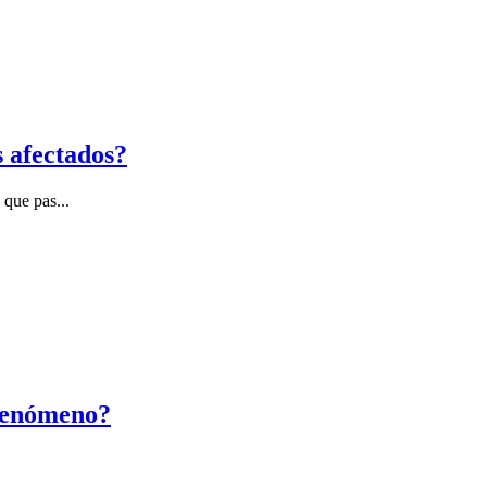
s afectados?
que pas...
 fenómeno?