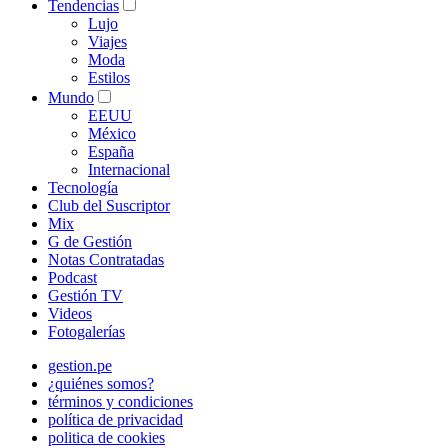
Tendencias
Lujo
Viajes
Moda
Estilos
Mundo
EEUU
México
España
Internacional
Tecnología
Club del Suscriptor
Mix
G de Gestión
Notas Contratadas
Podcast
Gestión TV
Videos
Fotogalerías
gestion.pe
¿quiénes somos?
términos y condiciones
política de privacidad
politica de cookies