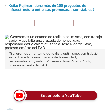
Keiko Fujimori tiene más de 100 proyectos de
Tu Dinero
infraestructura entre sus promesas, ¿son viables?
Finanzas Personales
Inmobiliarias
Plus G
Opinión
“Generemos un entorno de realista optimismo, con trabajo
serio. Hace falta una cruzada de honestidad,
Editorial
responsabilidad y valentía”, señala José Ricardo Stok,
profesor emérito del PAD.
Pregunta de hoy
Blogs
Únete a nuestro canal
Tendencias
Suscríbete a YouTube
Lujo
Viajes