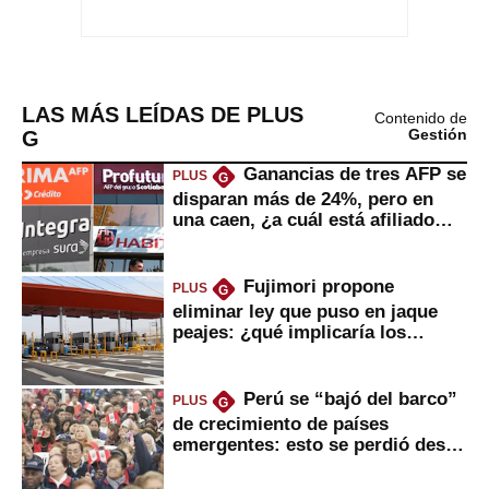
LAS MÁS LEÍDAS DE PLUS
Contenido de
G
Gestión
Ganancias de tres AFP se
PLUS
G
disparan más de 24%, pero en
una caen, ¿a cuál está afiliado
usted?
Fujimori propone
PLUS
G
eliminar ley que puso en jaque
peajes: ¿qué implicaría los
usuarios?
Perú se “bajó del barco”
PLUS
G
de crecimiento de países
emergentes: esto se perdió desde
2022