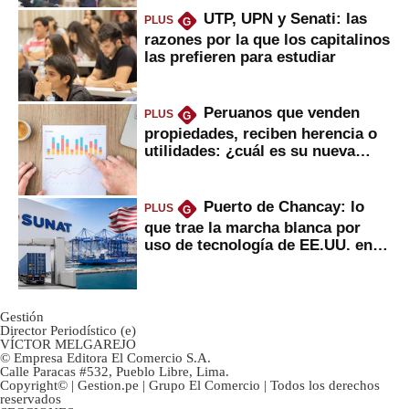
UTP, UPN y Senati: las
PLUS
G
razones por la que los capitalinos
las prefieren para estudiar
Peruanos que venden
PLUS
G
propiedades, reciben herencia o
utilidades: ¿cuál es su nueva
inversión clave?
Puerto de Chancay: lo
PLUS
G
que trae la marcha blanca por
uso de tecnología de EE.UU. en
mercancías
Gestión
Director Periodístico (e)
VÍCTOR MELGAREJO
© Empresa Editora El Comercio S.A.
Calle Paracas #532, Pueblo Libre, Lima.
Copyright© | Gestion.pe | Grupo El Comercio | Todos los derechos
reservados