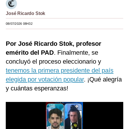
Moda
José Ricardo Stok
Estilos
08/07/2026 08H32
Mundo
Por José Ricardo Stok, profesor
EEUU
emérito del PAD
. Finalmente, se
México
concluyó el proceso eleccionario y
España
tenemos la primera presidente del país
Internacional
elegida por votación popular
. ¡Qué alegría
y cuántas esperanzas!
Tecnología
Club del Suscriptor
Mix
G de Gestión