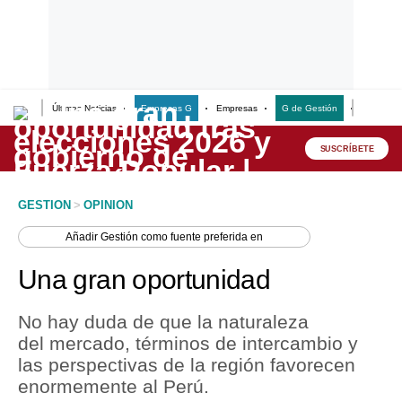
Últimas Noticias
Empresas G
Empresas
G de Gestión
Finanzas
Lo último
Peru Quiosco
SUSCRÍBETE
Portada
GESTION
>
OPINION
Empresas
Añadir
Gestión
como fuente preferida en
Management & Empleo
Una gran oportunidad
Economía
No hay duda de que la naturaleza
Mercados
del mercado, términos de intercambio y
las perspectivas de la región favorecen
Perú
enormemente al Perú.
Política