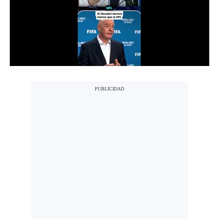
Notas Contratadas
Podcast
Gestión TV
Videos
Fotogalerías
gestion.pe
¿quiénes
Somos?
Términos
Y
Condiciones
Política
De
Privacidad