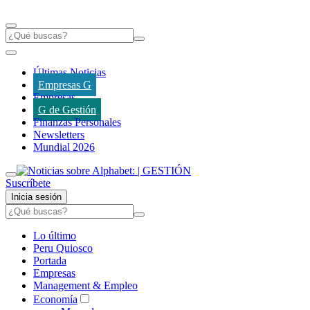
Últimas Noticias
Empresas G
Empresas
G de Gestión
Finanzas Personales
Newsletters
Mundial 2026
Suscríbete
Inicia sesión
Lo último
Peru Quiosco
Portada
Empresas
Management & Empleo
Economía