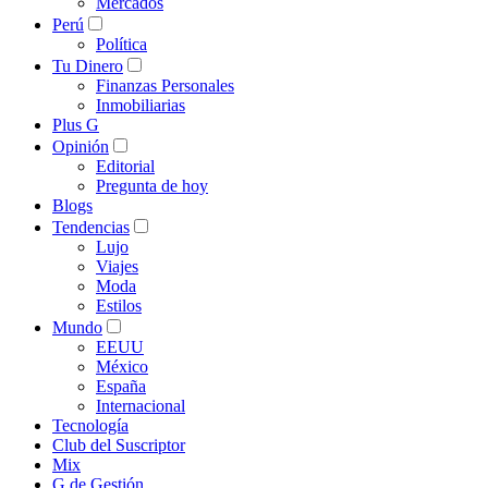
Mercados
Perú
Política
Tu Dinero
Finanzas Personales
Inmobiliarias
Plus G
Opinión
Editorial
Pregunta de hoy
Blogs
Tendencias
Lujo
Viajes
Moda
Estilos
Mundo
EEUU
México
España
Internacional
Tecnología
Club del Suscriptor
Mix
G de Gestión