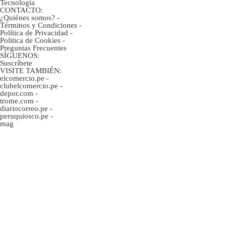
Tecnología
CONTACTO:
¿Quiénes somos?
-
Términos y Condiciones
-
Política de Privacidad
-
Politica de Cookies
-
Preguntas Frecuentes
SÍGUENOS:
Suscríbete
VISITE TAMBIÉN:
elcomercio.pe
-
clubelcomercio.pe
-
depor.com
-
trome.com
-
diariocorreo.pe
-
peruquiosco.pe
-
mag