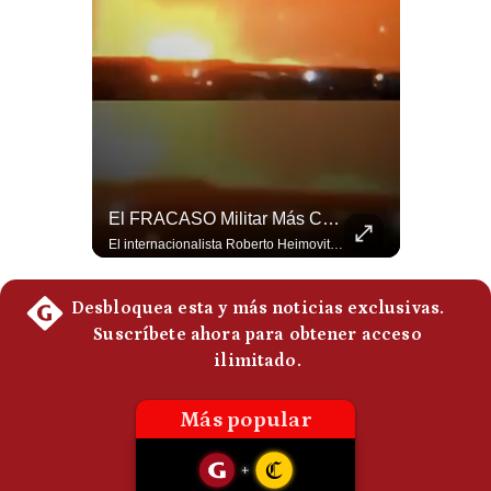
Politica
De
Cookies
Preguntas
Frecuentes
Netanyahu RECHAZA El Plan De Trump Para Gaza | Gestión Mundo
El FRACASO Militar Más Caro De Medio Oriente | #radar24
El primer ministro israelí, Benjamín Netanyahu, aclaró que Israel NO ha aceptado la propuesta respaldada por Estados Unidos sobre el futuro y la desmilitarización de Gaza. ¿Se rompe la alianza estratégica entre Washington y Tel Aviv? #Netanyahu #Israel #Trump #Gaza #EstadosUnidos #Geopolitica #NoticiasInternacionales #Shorts 👉 Suscríbete y activa la campana para no perderte nuestro análisis diario. 🌎 Síguenos en nuestras redes sociales: 📌 Web oficial: https://gestion.pe/mundo/ 📌 LinkedIn: http://bit.ly/3HYIET0 📌 X (Twitter): http://bit.ly/4noZtX9 📌 TikTok: http://bit.ly/4evB6TO
El internacionalista Roberto Heimovits señaló que Arabia Saudita posee armamento avanzado comprado por decenas de miles de millones de dólares. Sin embargo, recuerda que combatió durante siete años contra los hutíes sin conseguir derrotarlos, pese a la enorme diferencia de poder militar. #ArabiaSaudita #Hutíes #RobertoHeimovits #Geopolítica #Guerra #NoticiasInternacionales #Shorts 👉 Suscríbete y activa la campana para no perderte nuestro análisis diario. 🌎 Síguenos en nuestras redes sociales: 📌 Web oficial: https://gestion.pe/mundo/ 📌 LinkedIn: http://bit.ly/3HYIET0 📌 X (Twitter): http://bit.ly/4noZtX9 📌 TikTok: http://bit.ly/4evB6TO