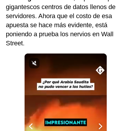
gigantescos centros de datos llenos de
Notas Contratadas
servidores. Ahora que el costo de esa
Podcast
apuesta se hace más evidente, está
Gestión TV
poniendo a prueba los nervios en Wall
Videos
Street.
Fotogalerías
gestion.pe
¿quiénes
Somos?
Términos
Y
Condiciones
Política
De
Privacidad