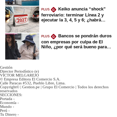
Keiko anuncia “shock”
PLUS
G
ferroviario: terminar Línea 2 y
ejecutar la 3, 4, 5 y 6; ¿habrá
avances?
Bancos se pondrán duros
PLUS
G
con empresas por culpa de El
Niño, ¿por qué será bueno para
ahorristas?
Gestión
Director Periodístico (e)
VÍCTOR MELGAREJO
© Empresa Editora El Comercio S.A.
Calle Paracas #532, Pueblo Libre, Lima.
Copyright© | Gestion.pe | Grupo El Comercio | Todos los derechos
reservados
SECCIONES:
Portada
-
Economía
-
Mundo
-
Perú
-
Tu Dinero
-