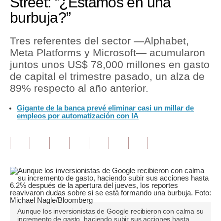
Street: “¿Estamos en una
burbuja?”
Tu Dinero
Finanzas Personales
Tres referentes del sector —Alphabet,
Meta Platforms y Microsoft— acumularon
Inmobiliarias
juntos unos US$ 78,000 millones en gasto
de capital el trimestre pasado, un alza de
Plus G
89% respecto al año anterior.
Opinión
Gigante de la banca prevé eliminar casi un millar de
empleos por automatización con IA
Editorial
Pregunta de hoy
Blogs
Tendencias
Lujo
Aunque los inversionistas de Google recibieron con calma su
Viajes
incremento de gasto, haciendo subir sus acciones hasta