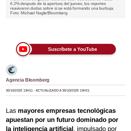
6.2% después de la apertura del jueves, los reportes
reavivaron dudas sobre si se está formando una burbuja.
Moda
Foto: Michael Nagle/Bloomberg
Estilos
Únete a nuestro canal
Mundo
EEUU
Suscríbete a YouTube
México
España
Internacional
Agencia Bloomberg
Tecnología
30/10/2025 13H11
- ACTUALIZADO A 30/10/2025 13H31
Club del Suscriptor
Las
mayores empresas tecnológicas
Mix
apuestan por un futuro dominado por
G de Gestión
la inteligencia artificial
, impulsado por