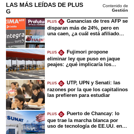
LAS MÁS LEÍDAS DE PLUS
Contenido de
G
Gestión
Ganancias de tres AFP se
PLUS
G
disparan más de 24%, pero en
una caen, ¿a cuál está afiliado
usted?
Fujimori propone
PLUS
G
eliminar ley que puso en jaque
peajes: ¿qué implicaría los
usuarios?
UTP, UPN y Senati: las
PLUS
G
razones por la que los capitalinos
las prefieren para estudiar
Puerto de Chancay: lo
PLUS
G
que trae la marcha blanca por
uso de tecnología de EE.UU. en
mercancías