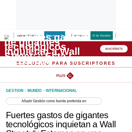
Últimas Noticias
Empresas G
Empresas
G de Gestión
Finanzas
Lo último
Peru Quiosco
SUSCRÍBETE
Portada
EXCLUSIVO PARA SUSCRIPTORES
Empresas
PLUS
G
Management & Empleo
GESTION
>
MUNDO
>
INTERNACIONAL
Economía
Añadir
Gestión
como fuente preferida en
Mercados
Fuertes gastos de gigantes
Perú
tecnológicos inquietan a Wall
Política