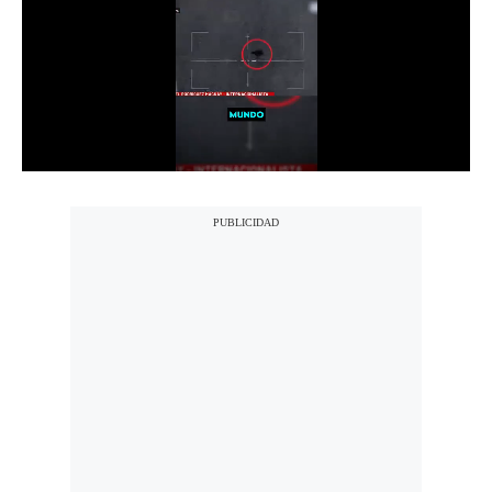
Notas Contratadas
Podcast
Gestión TV
Videos
Fotogalerías
gestion.pe
¿quiénes
Somos?
Términos
Y
Condiciones
Política
De
Privacidad