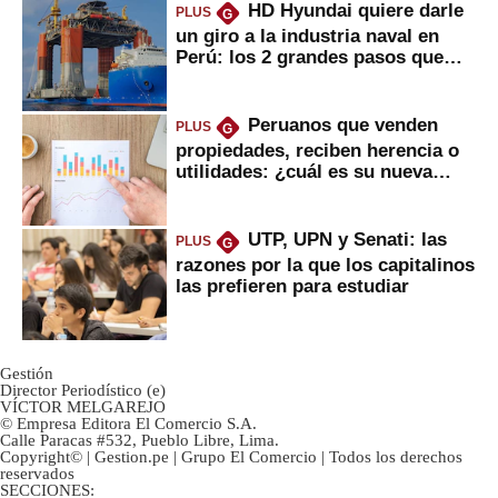
HD Hyundai quiere darle
PLUS
G
un giro a la industria naval en
Perú: los 2 grandes pasos que
daría
Peruanos que venden
PLUS
G
propiedades, reciben herencia o
utilidades: ¿cuál es su nueva
inversión clave?
UTP, UPN y Senati: las
PLUS
G
razones por la que los capitalinos
las prefieren para estudiar
Gestión
Director Periodístico (e)
VÍCTOR MELGAREJO
© Empresa Editora El Comercio S.A.
Calle Paracas #532, Pueblo Libre, Lima.
Copyright© | Gestion.pe | Grupo El Comercio | Todos los derechos
reservados
SECCIONES: