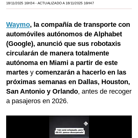
18/11/2025 16H34
- ACTUALIZADO A 18/11/2025 16H47
Moda
Estilos
Waymo
, la compañía de transporte con
automóviles autónomos de Alphabet
Mundo
(Google), anunció que sus robotaxis
EEUU
circularán de manera totalmente
México
autónoma en Miami a partir de este
España
martes
y
comenzarán a hacerlo en las
próximas semanas en Dallas, Houston,
Internacional
San Antonio y Orlando
, antes de recoger
Tecnología
a pasajeros en 2026.
Club del Suscriptor
Mix
G de Gestión