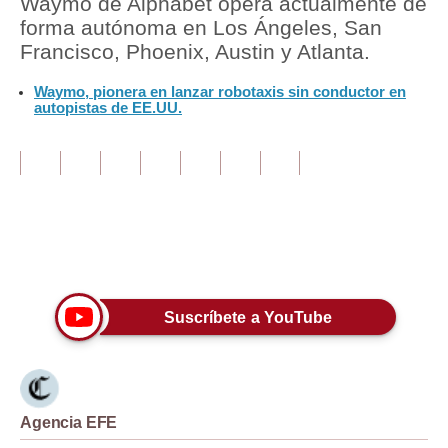
Waymo de Alphabet opera actualmente de
forma autónoma en Los Ángeles, San
Tu Dinero
Francisco, Phoenix, Austin y Atlanta.
Finanzas Personales
Waymo, pionera en lanzar robotaxis sin conductor en
autopistas de EE.UU.
Inmobiliarias
Plus G
Opinión
Editorial
Únete a nuestro canal
Pregunta de hoy
Suscríbete a YouTube
Blogs
Tendencias
Lujo
Agencia EFE
Viajes