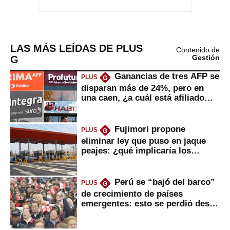
LAS MÁS LEÍDAS DE PLUS
Contenido de
G
Gestión
Ganancias de tres AFP se
PLUS
G
disparan más de 24%, pero en
una caen, ¿a cuál está afiliado
usted?
Fujimori propone
PLUS
G
eliminar ley que puso en jaque
peajes: ¿qué implicaría los
usuarios?
Perú se “bajó del barco”
PLUS
G
de crecimiento de países
emergentes: esto se perdió desde
2022