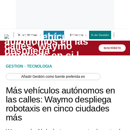
Últimas Noticias
Empresas G
Empresas
G de Gestión
Finanzas
Lo último
Peru Quiosco
SUSCRÍBETE
Portada
GESTION
>
TECNOLOGIA
Empresas
Añadir
Gestión
como fuente preferida en
Management & Empleo
Más vehículos autónomos en
Economía
las calles: Waymo despliega
robotaxis en cinco ciudades
Mercados
más
Perú
Política