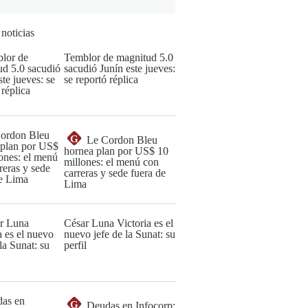
 noticias
Temblor de magnitud 5.0
sacudió Junín este jueves:
se reportó réplica
G
Le Cordon Bleu
hornea plan por US$ 10
millones: el menú con
carreras y sede fuera de
Lima
César Luna Victoria es el
nuevo jefe de la Sunat: su
perfil
G
Deudas en Infocorp: