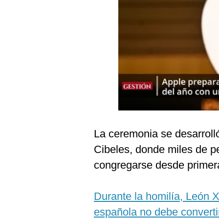
Podcast
Gestión TV
Videos
Fotogalerías
gestion.pe
¿quiénes
La ceremonia se desarroll
Somos?
Cibeles, donde miles de p
Términos
Y
congregarse desde primer
Condiciones
Política
De
Durante la homilía, León X
Privacidad
española no debe converti
Politica