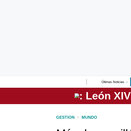
Lo último
Peru Quiosco
Portada
Empresas
Management & Empleo
Economía
Últimas Noticias
Mercados
Perú
Política
GESTION
>
MUNDO
Tu Dinero