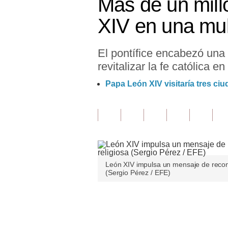
Más de un mil
Finanzas Personales
XIV en una mul
Inmobiliarias
El pontífice encabezó una m
Plus G
revitalizar la fe católica 
Opinión
Papa León XIV visitaría tres ci
Editorial
Pregunta de hoy
Blogs
Tendencias
León XIV impulsa un mensaje de recon
(Sergio Pérez / EFE)
Lujo
Viajes
Únete a nuestro canal
Moda