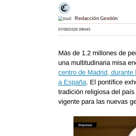
Estilos
Mundo
Redacción Gestión
07/06/2026 09H45
EEUU
México
Más de 1.2 millones de pe
España
una multitudinaria misa 
Internacional
centro de Madrid, durante l
Tecnología
a España
. El pontífice exho
tradición religiosa del país
Club del Suscriptor
vigente para las nuevas g
Mix
G de Gestión
Notas Contratadas