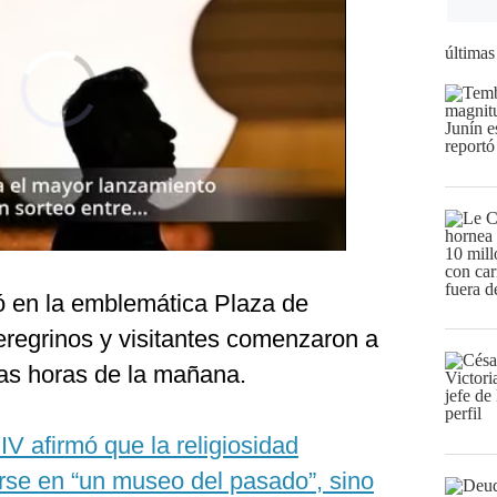
últimas
ó en la emblemática Plaza de
eregrinos y visitantes comenzaron a
as horas de la mañana.
IV afirmó que la religiosidad
rse en “un museo del pasado”, sino