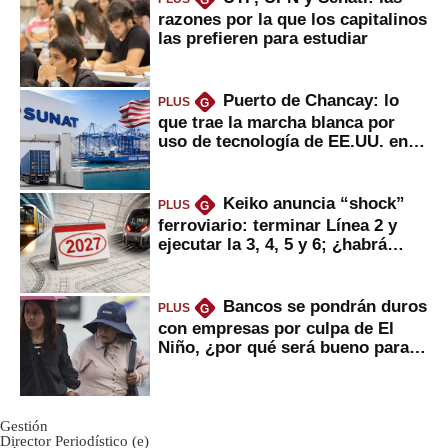
G
razones por la que los capitalinos
las prefieren para estudiar
Puerto de Chancay: lo
PLUS
G
que trae la marcha blanca por
uso de tecnología de EE.UU. en
mercancías
Keiko anuncia “shock”
PLUS
G
ferroviario: terminar Línea 2 y
ejecutar la 3, 4, 5 y 6; ¿habrá
avances?
Bancos se pondrán duros
PLUS
G
con empresas por culpa de El
Niño, ¿por qué será bueno para
ahorristas?
Gestión
Director Periodístico (e)