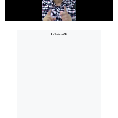
Notas Contratadas
Podcast
Gestión TV
Videos
Fotogalerías
gestion.pe
¿quiénes
Somos?
Términos
Y
Condiciones
Política
De
Privacidad