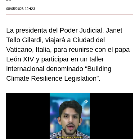
Moda
08/05/2026 12H23
Estilos
La presidenta del Poder Judicial, Janet
Mundo
Tello Gilardi, viajará a Ciudad del
EEUU
Vaticano, Italia, para reunirse con el papa
León XIV y participar en un taller
México
internacional denominado “Building
España
Climate Resilience Legislation”.
Internacional
Tecnología
Club del Suscriptor
Mix
G de Gestión