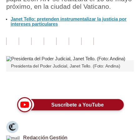
próximo, en la ciudad del Vaticano.
Tu Dinero
Janet Tello: pretenden instrumentalizar la justicia por
intereses particulares
Finanzas Personales
Inmobiliarias
Plus G
Opinión
Presidenta del Poder Judicial, Janet Tello. (Foto: Andina)
Editorial
Únete a nuestro canal
Pregunta de hoy
Blogs
Suscríbete a YouTube
Tendencias
Lujo
Viajes
Redacción Gestión