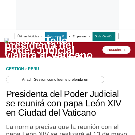
Últimas Noticias
Empresas G
Empresas
G de Gestión
Finanzas
Lo último
Peru Quiosco
SUSCRÍBETE
Portada
GESTION
>
PERU
Empresas
Añadir
Gestión
como fuente preferida en
Management & Empleo
Presidenta del Poder Judicial
Economía
se reunirá con papa León XIV
en Ciudad del Vaticano
Mercados
Perú
La norma precisa que la reunión con el
papa León XIV se realizará el 13 de mayo
Política