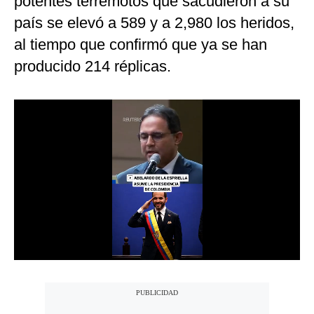
potentes terremotos que sacudieron a su
Notas Contratadas
país se elevó a 589 y a 2,980 los heridos,
al tiempo que confirmó que ya se han
Podcast
producido 214 réplicas.
Gestión TV
Videos
Fotogalerías
gestion.pe
¿quiénes
Somos?
Términos
Y
Condiciones
Política
De
Privacidad