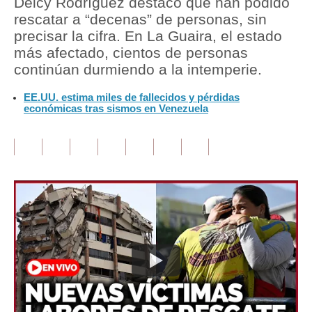
Delcy Rodríguez destacó que han podido
rescatar a “decenas” de personas, sin
Tu Dinero
precisar la cifra. En La Guaira, el estado
más afectado, cientos de personas
Finanzas Personales
continúan durmiendo a la intemperie.
Inmobiliarias
EE.UU. estima miles de fallecidos y pérdidas
económicas tras sismos en Venezuela
Plus G
Opinión
Editorial
Pregunta de hoy
Blogs
Tendencias
Lujo
Viajes