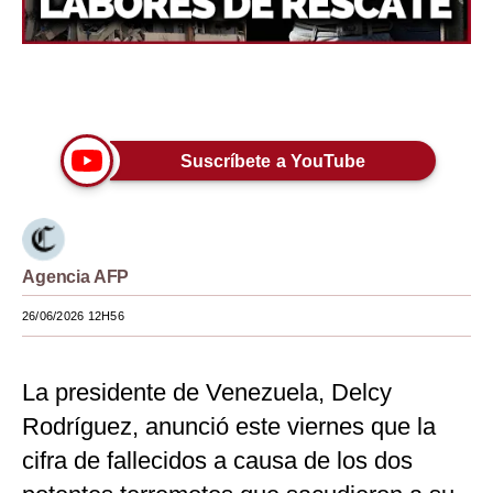
Moda
Estilos
Únete a nuestro canal
Mundo
Suscríbete a YouTube
EEUU
México
España
Agencia AFP
Internacional
26/06/2026 12H56
Tecnología
Club del Suscriptor
La presidente de Venezuela, Delcy
Rodríguez, anunció este viernes que la
Mix
cifra de fallecidos a causa de los dos
G de Gestión