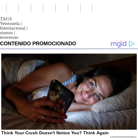
TAGS
Venezuela
|
Internacional
|
sismos
|
terremoto