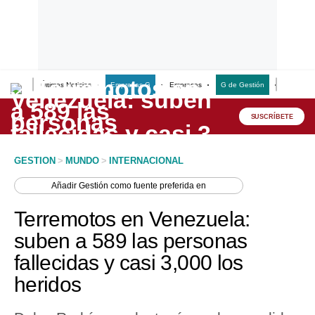
Últimas Noticias
Empresas G
Empresas
G de Gestión
Finanzas
Lo último
Peru Quiosco
SUSCRÍBETE
Portada
GESTION
>
MUNDO
>
INTERNACIONAL
Empresas
Añadir
Gestión
como fuente preferida en
Management & Empleo
Terremotos en Venezuela:
Economía
suben a 589 las personas
fallecidas y casi 3,000 los
Mercados
heridos
Perú
Política