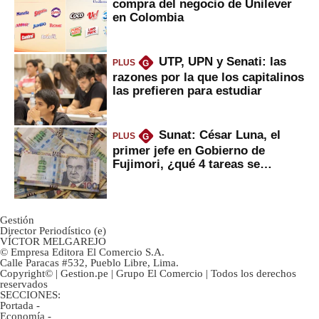
compra del negocio de Unilever
en Colombia
UTP, UPN y Senati: las
PLUS
G
razones por la que los capitalinos
las prefieren para estudiar
Sunat: César Luna, el
PLUS
G
primer jefe en Gobierno de
Fujimori, ¿qué 4 tareas se
marcan urgentes?
Gestión
Director Periodístico (e)
VÍCTOR MELGAREJO
© Empresa Editora El Comercio S.A.
Calle Paracas #532, Pueblo Libre, Lima.
Copyright© | Gestion.pe | Grupo El Comercio | Todos los derechos
reservados
SECCIONES:
Portada
-
Economía
-