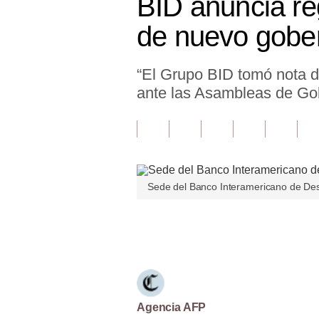
BID anuncia r
Finanzas Personales
de nuevo gobe
Inmobiliarias
“El Grupo BID tomó nota 
Plus G
ante las Asambleas de Gob
Opinión
Editorial
Pregunta de hoy
Sede del Banco Interamericano de Des
Blogs
Tendencias
Únete a nuestro canal
Lujo
Viajes
Moda
Agencia AFP