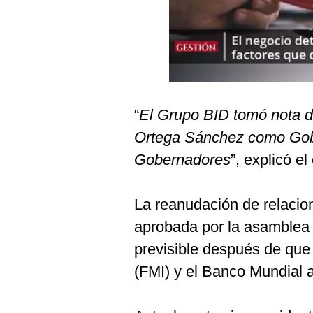
Podcast
Gestión TV
Videos
Fotogalerías
“
El Grupo BID tomó nota d
Ortega Sánchez como Gob
gestion.pe
Gobernadores
”, explicó e
¿quiénes
Somos?
La reanudación de relacio
Términos
aprobada por la asamblea d
Y
Condiciones
previsible después de que
Política
(FMI) y el Banco Mundial a
De
Privacidad
Politica