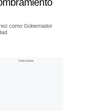
nombramiento
nchez como Gobernador
dad.