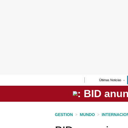
Lo último
Peru Quiosco
Portada
Empresas
Management & Empleo
Economía
Últimas Noticias
Mercados
Perú
Política
GESTION
>
MUNDO
>
INTERNACIO
Tu Dinero