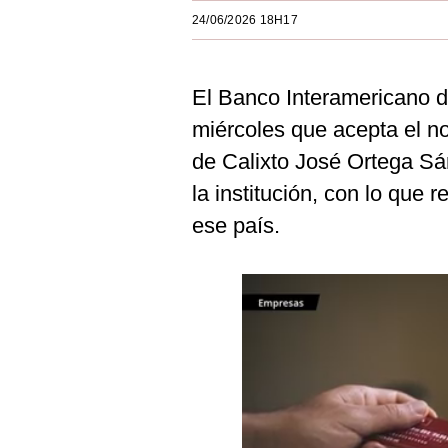
Estilos
24/06/2026 18H17
Mundo
El Banco Interamericano d
EEUU
miércoles que acepta el n
México
de Calixto José Ortega S
España
la institución, con lo que
Internacional
ese país.
Tecnología
Club del Suscriptor
Mix
G de Gestión
Notas Contratadas