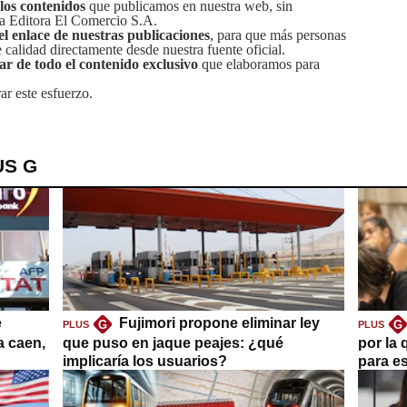
 los contenidos
que publicamos en nuestra web, sin
sa Editora El Comercio S.A.
el enlace de nuestras publicaciones
, para que más personas
calidad directamente desde nuestra fuente oficial.
tar de todo el contenido exclusivo
que elaboramos para
ar este esfuerzo.
US G
e
Fujimori propone eliminar ley
G
G
PLUS
PLUS
a caen,
que puso en jaque peajes: ¿qué
por la 
implicaría los usuarios?
para es