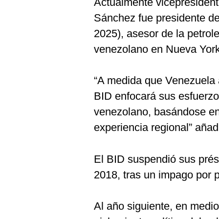
Actualmente vicepresiden
De
Cookies
Sánchez fue presidente de
Preguntas
2025), asesor de la petro
Frecuentes
venezolano en Nueva York 
“A medida que Venezuela 
BID enfocará sus esfuerzo
venezolano, basándose en 
experiencia regional” aña
El BID suspendió sus pré
2018, tras un impago por 
Al año siguiente, en medi