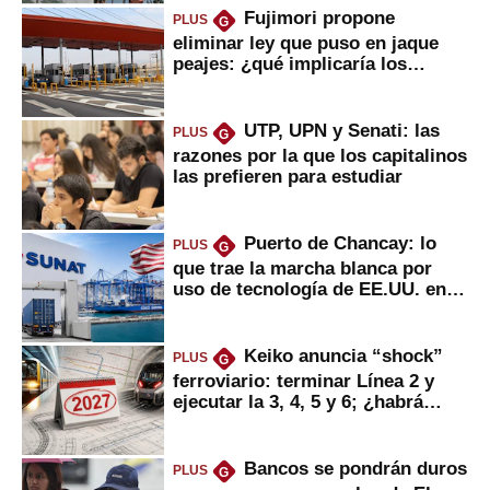
Fujimori propone
PLUS
G
eliminar ley que puso en jaque
peajes: ¿qué implicaría los
usuarios?
UTP, UPN y Senati: las
PLUS
G
razones por la que los capitalinos
las prefieren para estudiar
Puerto de Chancay: lo
PLUS
G
que trae la marcha blanca por
uso de tecnología de EE.UU. en
mercancías
Keiko anuncia “shock”
PLUS
G
ferroviario: terminar Línea 2 y
ejecutar la 3, 4, 5 y 6; ¿habrá
avances?
Bancos se pondrán duros
PLUS
G