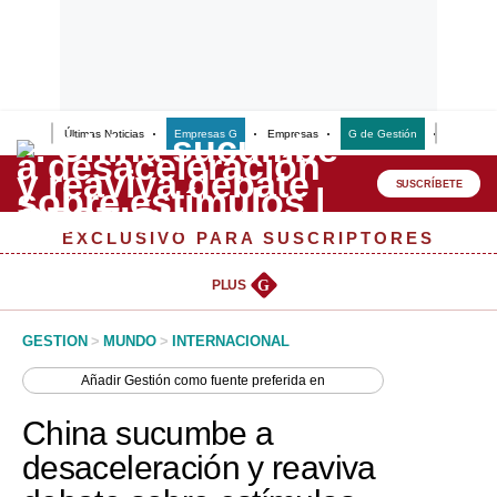
Últimas Noticias
Empresas G
Empresas
G de Gestión
Finanzas
Lo último
Peru Quiosco
SUSCRÍBETE
Portada
EXCLUSIVO PARA SUSCRIPTORES
Empresas
PLUS
G
Management & Empleo
GESTION
>
MUNDO
>
INTERNACIONAL
Economía
Añadir
Gestión
como fuente preferida en
Mercados
China sucumbe a
Perú
desaceleración y reaviva
Política