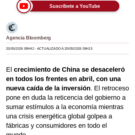
Suscríbete a YouTube
Moda
Estilos
Mundo
Agencia Bloomberg
EEUU
20/05/2026 08H42
- ACTUALIZADO A 20/05/2026 09H15
México
El
crecimiento de China se desaceleró
España
en todos los frentes en abril, con una
Internacional
nueva caída de la inversión
. El retroceso
Tecnología
pone en duda la reticencia del gobierno a
Club del Suscriptor
sumar estímulos a la economía mientras
una crisis energética global golpea a
Mix
fábricas y consumidores en todo el
G de Gestión
mundo.