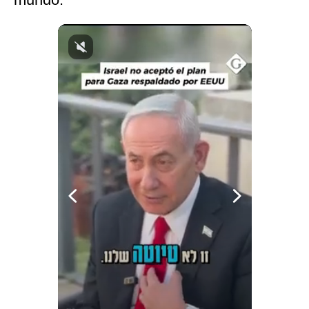
Notas Contratadas
Podcast
Gestión TV
Videos
Fotogalerías
gestion.pe
¿quiénes
Somos?
Términos
Y
Condiciones
Política
De
Privacidad