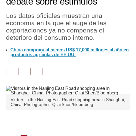
debate sobre estímulos
Tu Dinero
Los datos oficiales muestran una
economía en la que el auge de las
Finanzas Personales
exportaciones ya no compensa el
Inmobiliarias
deterioro del consumo interno.
Plus G
China comprará al menos US$ 17,000 millones al año en
productos agrícolas de EE.UU.
Opinión
Editorial
Pregunta de hoy
Blogs
Visitors in the Nanjing East Road shopping area in Shanghai,
China. Photographer: Qilai Shen/Bloomberg
Tendencias
Lujo
Únete a nuestro canal
Viajes