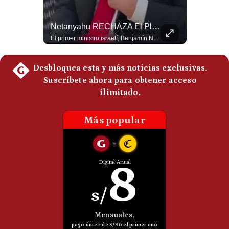
Politica
De
NOTICIAS DE ÚLTIMA HORA: EE.UU. Se Queda Sin Misiles En Medio Oriente
Netanyahu RECHAZA El Plan De Trump Para Gaza | Gestión Mundo
Cookies
NOTICIAS DE ÚLTIMA HORA: 1️⃣ EE.UU.: Habría gastado casi el 80% de sus misiles más avanzados (THAAD), un factor clave en las decisiones de Donald Trump frente a Irán. 2️⃣ Argentina y Brasil: Tensión diplomática escala; Brasil solicita el regreso del embajador argentino tras fuertes declaraciones de Javier Milei. 3️⃣ México: Asesinan al influencer César Gastélum a balazos durante una transmisión en vivo en Culiacán, Sinaloa. 4️⃣ Alemania: Ataque con dron explosivo obliga a suspender el aeropuerto de Leipzig, punto logístico clave de la OTAN para enviar material a Ucrania. ¿Qué noticia te parece la más impactante del día? ¡Te leo en los comentarios! 👇 #EEUU #JavierMilei #CesarGastelum #Alemania #Noticias #UltimaHora #NoticiasDelDia 🚀 ¿Quieres entender el mundo sin ruido? Únete a nuestra comunidad y forma parte del cambio. #GestiónNewsroomLive #NoticiasGlobales #AnálisisGeopolítico #EconomíaMundial #IA #Geopolítica #LatinosEnUSA #NoticiasEnEspañol 👉 Suscríbete y activa la campana para no perderte nuestro análisis diario. 🌎 Síguenos en nuestras redes sociales: 📌 Web oficial: https://gestion.pe/mundo/ 📌 LinkedIn: http://bit.ly/3HYIET0 📌 X (Twitter): http://bit.ly/4noZtX9 📌 TikTok: http://bit.ly/4evB6TO
El primer ministro israelí, Benjamín Netanyahu, aclaró que Israel NO ha aceptado la propuesta respaldada por Estados Unidos sobre el futuro y la desmilitarización de Gaza. ¿Se rompe la alianza estratégica entre Washington y Tel Aviv? #Netanyahu #Israel #Trump #Gaza #EstadosUnidos #Geopolitica #NoticiasInternacionales #Shorts 👉 Suscríbete y activa la campana para no perderte nuestro análisis diario. 🌎 Síguenos en nuestras redes sociales: 📌 Web oficial: https://gestion.pe/mundo/ 📌 LinkedIn: http://bit.ly/3HYIET0 📌 X (Twitter): http://bit.ly/4noZtX9 📌 TikTok: http://bit.ly/4evB6TO
Preguntas
Frecuentes