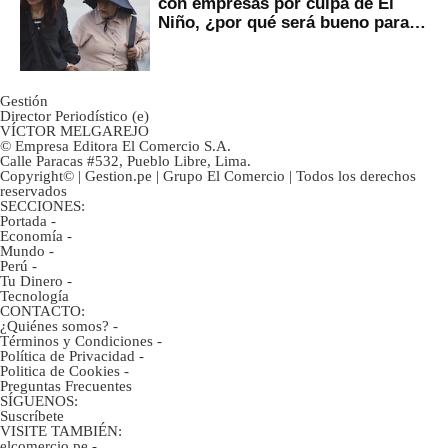
con empresas por culpa de El
Niño, ¿por qué será bueno para
ahorristas?
Gestión
Director Periodístico (e)
VÍCTOR MELGAREJO
© Empresa Editora El Comercio S.A.
Calle Paracas #532, Pueblo Libre, Lima.
Copyright© | Gestion.pe | Grupo El Comercio | Todos los derechos
reservados
SECCIONES:
Portada
-
Economía
-
Mundo
-
Perú
-
Tu Dinero
-
Tecnología
CONTACTO:
¿Quiénes somos?
-
Términos y Condiciones
-
Política de Privacidad
-
Politica de Cookies
-
Preguntas Frecuentes
SÍGUENOS:
Suscríbete
VISITE TAMBIÉN:
elcomercio.pe
-