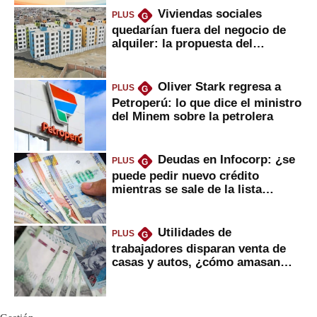
Viviendas sociales
PLUS
G
quedarían fuera del negocio de
alquiler: la propuesta del
gobierno
Oliver Stark regresa a
PLUS
G
Petroperú: lo que dice el ministro
del Minem sobre la petrolera
Deudas en Infocorp: ¿se
PLUS
G
puede pedir nuevo crédito
mientras se sale de la lista
negra?
Utilidades de
PLUS
G
trabajadores disparan venta de
casas y autos, ¿cómo amasan
tanta liquidez?