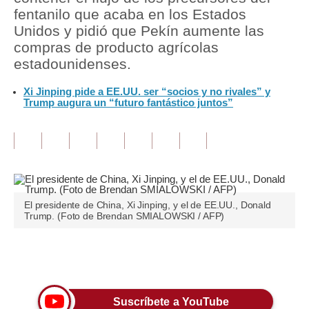
fentanilo que acaba en los Estados
Tu Dinero
Unidos y pidió que Pekín aumente las
compras de producto agrícolas
Finanzas Personales
estadounidenses.
Inmobiliarias
Xi Jinping pide a EE.UU. ser “socios y no rivales” y
Trump augura un “futuro fantástico juntos”
Plus G
Opinión
Editorial
Pregunta de hoy
El presidente de China, Xi Jinping, y el de EE.UU., Donald
Trump. (Foto de Brendan SMIALOWSKI / AFP)
Blogs
Tendencias
Únete a nuestro canal
Lujo
Suscríbete a YouTube
Viajes