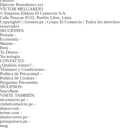
Gestión
Director Periodístico (e)
VÍCTOR MELGAREJO
© Empresa Editora El Comercio S.A.
Calle Paracas #532, Pueblo Libre, Lima.
Copyright© | Gestion.pe | Grupo El Comercio | Todos los derechos
reservados
SECCIONES:
Portada
-
Economía
-
Mundo
-
Perú
-
Tu Dinero
-
Tecnología
CONTACTO:
¿Quiénes somos?
-
Términos y Condiciones
-
Política de Privacidad
-
Politica de Cookies
-
Preguntas Frecuentes
SÍGUENOS:
Suscríbete
VISITE TAMBIÉN:
elcomercio.pe
-
clubelcomercio.pe
-
depor.com
-
trome.com
-
diariocorreo.pe
-
peruquiosco.pe
-
mag