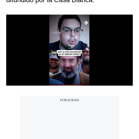
Notas Contratadas
Podcast
Gestión TV
Videos
Fotogalerías
gestion.pe
¿quiénes
Somos?
Términos
Y
Condiciones
Política
De
Privacidad