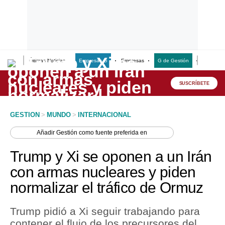
Últimas Noticias
Empresas G
Empresas
G de Gestión
Finanzas
Lo último
Peru Quiosco
SUSCRÍBETE
Portada
GESTION
>
MUNDO
>
INTERNACIONAL
Empresas
Añadir
Gestión
como fuente preferida en
Management & Empleo
Trump y Xi se oponen a un Irán
Economía
con armas nucleares y piden
normalizar el tráfico de Ormuz
Mercados
Perú
Trump pidió a Xi seguir trabajando para
contener el flujo de los precursores del
Política