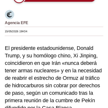
Moda
Estilos
Agencia EFE
Mundo
15/05/2026 19H34
EEUU
México
El presidente estadounidense, Donald
Trump, y su homólogo chino, Xi Jinping,
España
coincidieron en que Irán «nunca deberá
Internacional
tener armas nucleares» y en la necesidad
Tecnología
de reabrir el estrecho de Ormuz al tráfico
Club del Suscriptor
de hidrocarburos sin cobrar por derechos
de paso, según un comunicado tras la
Mix
primera reunión de la cumbre de Pekín
G de Gestión
difundido por la Casa Blanca.