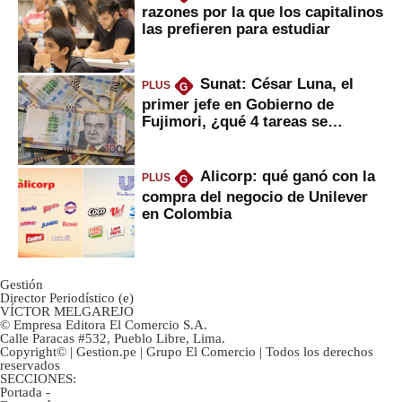
razones por la que los capitalinos
las prefieren para estudiar
Sunat: César Luna, el
PLUS
G
primer jefe en Gobierno de
Fujimori, ¿qué 4 tareas se
marcan urgentes?
Alicorp: qué ganó con la
PLUS
G
compra del negocio de Unilever
en Colombia
Gestión
Director Periodístico (e)
VÍCTOR MELGAREJO
© Empresa Editora El Comercio S.A.
Calle Paracas #532, Pueblo Libre, Lima.
Copyright© | Gestion.pe | Grupo El Comercio | Todos los derechos
reservados
SECCIONES:
Portada
-