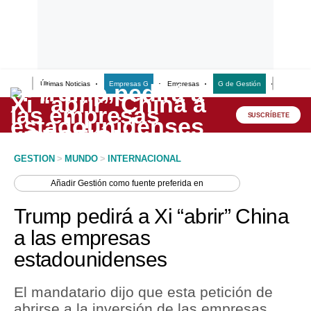
Últimas Noticias
Empresas G
Empresas
G de Gestión
Finanzas
Lo último
Peru Quiosco
SUSCRÍBETE
Portada
GESTION
>
MUNDO
>
INTERNACIONAL
Empresas
Añadir
Gestión
como fuente preferida en
Management & Empleo
Trump pedirá a Xi “abrir” China
Economía
a las empresas
estadounidenses
Mercados
Perú
El mandatario dijo que esta petición de
abrirse a la inversión de las empresas
Política