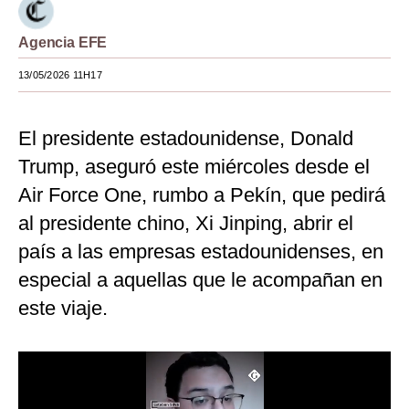
Moda
Agencia EFE
Estilos
13/05/2026 11H17
Mundo
El presidente estadounidense, Donald
EEUU
Trump, aseguró este miércoles desde el
México
Air Force One, rumbo a Pekín, que pedirá
España
al presidente chino, Xi Jinping, abrir el
Internacional
país a las empresas estadounidenses, en
especial a aquellas que le acompañan en
Tecnología
este viaje.
Club del Suscriptor
Mix
G de Gestión