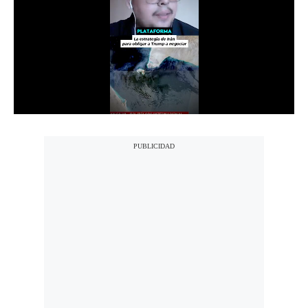
Notas Contratadas
Podcast
Gestión TV
Videos
Fotogalerías
gestion.pe
¿quiénes
Somos?
Términos
Y
Condiciones
Política
De
Privacidad