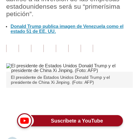
estadounidenses será su “primerísima
Tu Dinero
petición”.
Finanzas Personales
Donald Trump publica imagen de Venezuela como el
estado 51 de EE. UU.
Inmobiliarias
Plus G
Opinión
Editorial
El presidente de Estados Unidos Donald Trump y el
presidente de China Xi Jinping. (Foto: AFP)
Pregunta de hoy
Blogs
Únete a nuestro canal
Tendencias
Suscríbete a YouTube
Lujo
Viajes