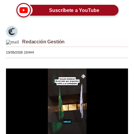
Moda
Suscríbete a YouTube
Estilos
Mundo
Redacción Gestión
EEUU
13/05/2026 21H44
México
España
Internacional
Tecnología
Club del Suscriptor
Mix
G de Gestión