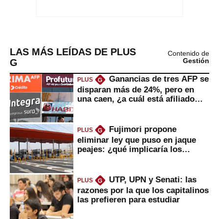
LAS MÁS LEÍDAS DE PLUS
Contenido de
G
Gestión
Ganancias de tres AFP se
PLUS
G
disparan más de 24%, pero en
una caen, ¿a cuál está afiliado
usted?
Fujimori propone
PLUS
G
eliminar ley que puso en jaque
peajes: ¿qué implicaría los
usuarios?
UTP, UPN y Senati: las
PLUS
G
razones por la que los capitalinos
las prefieren para estudiar