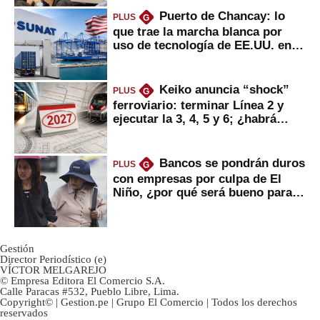
Puerto de Chancay: lo
PLUS
G
que trae la marcha blanca por
uso de tecnología de EE.UU. en
mercancías
Keiko anuncia “shock”
PLUS
G
ferroviario: terminar Línea 2 y
ejecutar la 3, 4, 5 y 6; ¿habrá
avances?
Bancos se pondrán duros
PLUS
G
con empresas por culpa de El
Niño, ¿por qué será bueno para
ahorristas?
Gestión
Director Periodístico (e)
VÍCTOR MELGAREJO
© Empresa Editora El Comercio S.A.
Calle Paracas #532, Pueblo Libre, Lima.
Copyright© | Gestion.pe | Grupo El Comercio | Todos los derechos
reservados