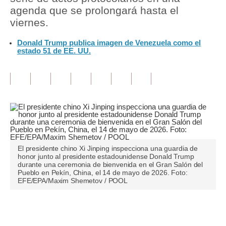
agenda que se prolongará hasta el
Tu Dinero
viernes.
Finanzas Personales
Donald Trump publica imagen de Venezuela como el
estado 51 de EE. UU.
Inmobiliarias
Plus G
Opinión
Editorial
Pregunta de hoy
El presidente chino Xi Jinping inspecciona una guardia de
honor junto al presidente estadounidense Donald Trump
Blogs
durante una ceremonia de bienvenida en el Gran Salón del
Pueblo en Pekín, China, el 14 de mayo de 2026. Foto:
Tendencias
EFE/EPA/Maxim Shemetov / POOL
Lujo
Únete a nuestro canal
Viajes