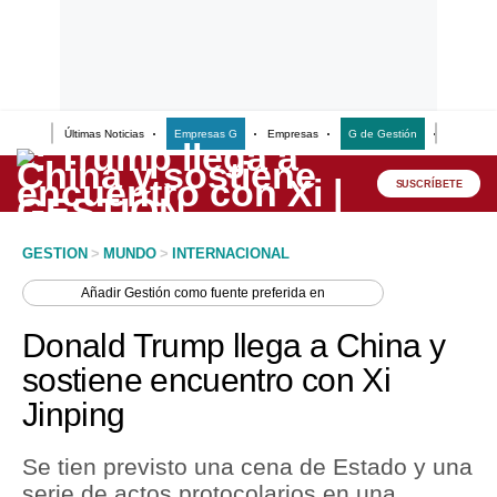
Últimas Noticias
Empresas G
Empresas
G de Gestión
Finanzas
Lo último
Peru Quiosco
SUSCRÍBETE
Portada
GESTION
>
MUNDO
>
INTERNACIONAL
Empresas
Añadir
Gestión
como fuente preferida en
Management & Empleo
Donald Trump llega a China y
Economía
sostiene encuentro con Xi
Jinping
Mercados
Perú
Se tien previsto una cena de Estado y una
serie de actos protocolarios en una
Política