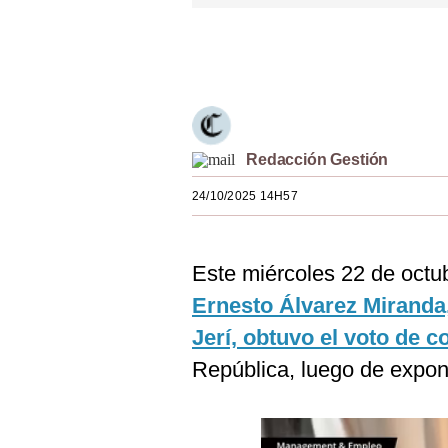
Estilos
Únete a nuestro canal
Mundo
EEUU
México
Redacción Gestión
España
24/10/2025 14H57
Internacional
Tecnología
Este miércoles 22 de octu
Club del Suscriptor
Ernesto Álvarez Miranda,
Jerí, obtuvo el voto de c
Mix
República, luego de expone
G de Gestión
Notas Contratadas