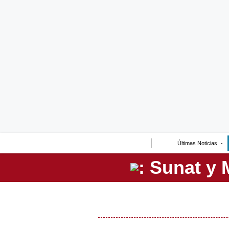
Lo último
Peru Quiosco
Portada
Empresas
Management & Empleo
Economía
Últimas Noticias
Mercados
Perú
Política
Tu Dinero