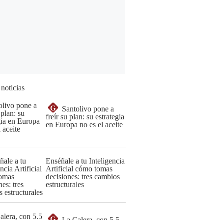
 noticias
G
Santolivo pone a
freír su plan: su estrategia
en Europa no es el aceite
Enséñale a tu Inteligencia
Artificial cómo tomas
decisiones: tres cambios
estructurales
G
La Calera, con 5.5