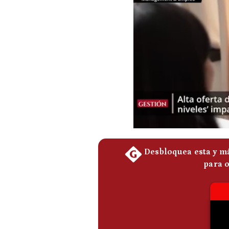
Podcast
Gestión TV
Videos
Fotogalerías
gestion.pe
¿quiénes
Somos?
Términos
Y
Condiciones
Política
De
Privacidad
Politica