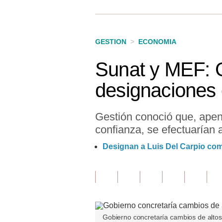
Finanzas Personales
Inmobiliarias
GESTION
>
ECONOMIA
Plus G
Sunat y MEF: G
Opinión
designaciones 
Editorial
Pregunta de hoy
Gestión conoció que, apen
confianza, se efectuarían
Blogs
Designan a Luis Del Carpio como
Tendencias
Lujo
Viajes
Moda
Gobierno concretaría cambios de altos