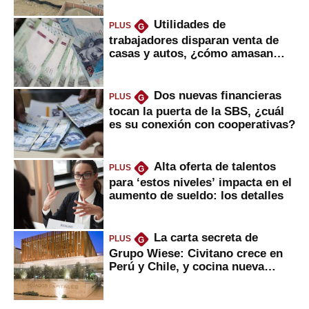
Utilidades de
PLUS
G
trabajadores disparan venta de
casas y autos, ¿cómo amasan
tanta liquidez?
Dos nuevas financieras
PLUS
G
tocan la puerta de la SBS, ¿cuál
es su conexión con cooperativas?
Alta oferta de talentos
PLUS
G
para ‘estos niveles’ impacta en el
aumento de sueldo: los detalles
La carta secreta de
PLUS
G
Grupo Wiese: Civitano crece en
Perú y Chile, y cocina nueva
marca