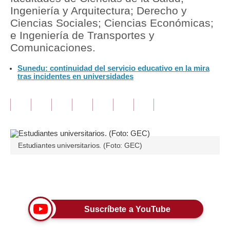
Ingeniería y Arquitectura; Derecho y
Tu Dinero
Ciencias Sociales; Ciencias Económicas;
e Ingeniería de Transportes y
Finanzas Personales
Comunicaciones.
Inmobiliarias
Sunedu: continuidad del servicio educativo en la mira
tras incidentes en universidades
Plus G
Opinión
Editorial
Pregunta de hoy
Estudiantes universitarios. (Foto: GEC)
Blogs
Únete a nuestro canal
Tendencias
Lujo
Suscríbete a YouTube
Viajes