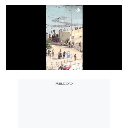
Notas Contratadas
Podcast
Gestión TV
Videos
Fotogalerías
gestion.pe
¿quiénes
Somos?
Términos
Y
Condiciones
Política
De
Privacidad