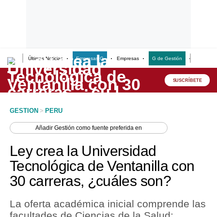
Últimas Noticias
Empresas G
Empresas
G de Gestión
Finanzas
Lo último
Peru Quiosco
SUSCRÍBETE
Portada
GESTION
>
PERU
Empresas
Añadir
Gestión
como fuente preferida en
Management & Empleo
Ley crea la Universidad
Economía
Tecnológica de Ventanilla con
30 carreras, ¿cuáles son?
Mercados
Perú
La oferta académica inicial comprende las
facultades de Ciencias de la Salud;
Política