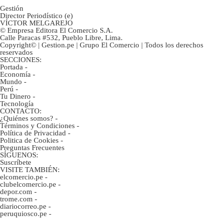
Gestión
Director Periodístico (e)
VÍCTOR MELGAREJO
© Empresa Editora El Comercio S.A.
Calle Paracas #532, Pueblo Libre, Lima.
Copyright© | Gestion.pe | Grupo El Comercio | Todos los derechos
reservados
SECCIONES:
Portada
-
Economía
-
Mundo
-
Perú
-
Tu Dinero
-
Tecnología
CONTACTO:
¿Quiénes somos?
-
Términos y Condiciones
-
Política de Privacidad
-
Politica de Cookies
-
Preguntas Frecuentes
SÍGUENOS:
Suscríbete
VISITE TAMBIÉN:
elcomercio.pe
-
clubelcomercio.pe
-
depor.com
-
trome.com
-
diariocorreo.pe
-
peruquiosco.pe
-