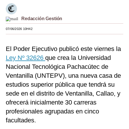
Moda
Redacción Gestión
Estilos
07/06/2026 10H42
Mundo
EEUU
El Poder Ejecutivo publicó este viernes la
México
Ley Nº 32626
que crea la Universidad
Nacional Tecnológica Pachacútec de
España
Ventanilla (UNTEPV), una nueva casa de
Internacional
estudios superior pública que tendrá su
Tecnología
sede en el distrito de Ventanilla, Callao, y
Club del Suscriptor
ofrecerá inicialmente 30 carreras
profesionales agrupadas en cinco
Mix
facultades.
G de Gestión