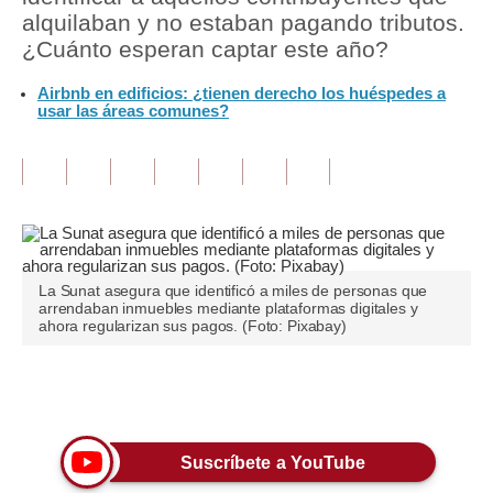
alquilaban y no estaban pagando tributos.
Tu Dinero
¿Cuánto esperan captar este año?
Finanzas Personales
Airbnb en edificios: ¿tienen derecho los huéspedes a
usar las áreas comunes?
Inmobiliarias
Plus G
Opinión
Editorial
La Sunat asegura que identificó a miles de personas que
Pregunta de hoy
arrendaban inmuebles mediante plataformas digitales y
ahora regularizan sus pagos. (Foto: Pixabay)
Blogs
Tendencias
Únete a nuestro canal
Lujo
Suscríbete a YouTube
Viajes