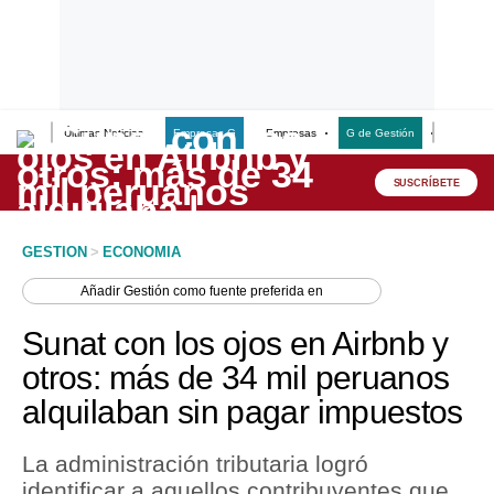
Últimas Noticias
Empresas G
Empresas
G de Gestión
Finanzas
Lo último
Peru Quiosco
SUSCRÍBETE
Portada
GESTION
>
ECONOMIA
Empresas
Añadir
Gestión
como fuente preferida en
Management & Empleo
Sunat con los ojos en Airbnb y
Economía
otros: más de 34 mil peruanos
alquilaban sin pagar impuestos
Mercados
Perú
La administración tributaria logró
identificar a aquellos contribuyentes que
Política