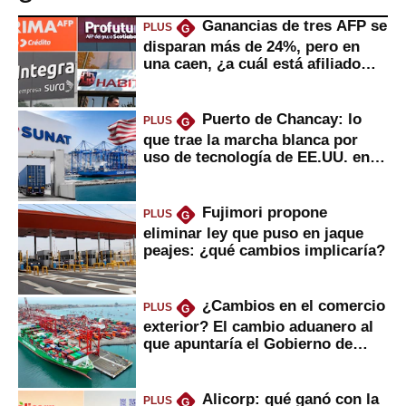
Ganancias de tres AFP se
PLUS
G
disparan más de 24%, pero en
una caen, ¿a cuál está afiliado
usted?
Puerto de Chancay: lo
PLUS
G
que trae la marcha blanca por
uso de tecnología de EE.UU. en
mercancías
Fujimori propone
PLUS
G
eliminar ley que puso en jaque
peajes: ¿qué cambios implicaría?
¿Cambios en el comercio
PLUS
G
exterior? El cambio aduanero al
que apuntaría el Gobierno de
Fujimori
Alicorp: qué ganó con la
PLUS
G