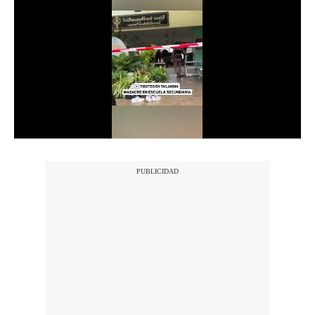
Notas Contratadas
Podcast
Gestión TV
Videos
Fotogalerías
gestion.pe
¿quiénes
Somos?
Términos
Y
Condiciones
Política
De
Privacidad