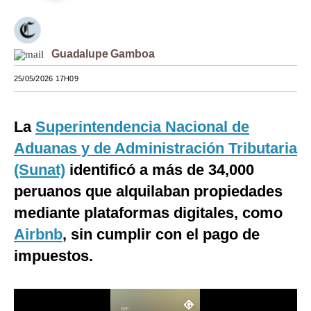
Moda
Estilos
Guadalupe Gamboa
Mundo
25/05/2026 17H09
EEUU
La
Superintendencia Nacional de
México
Aduanas y de Administración Tributaria
España
(Sunat)
identificó a más de 34,000
Internacional
peruanos que alquilaban propiedades
mediante plataformas digitales, como
Tecnología
Airbnb
, sin cumplir con el pago de
Club del Suscriptor
impuestos.
Mix
G de Gestión