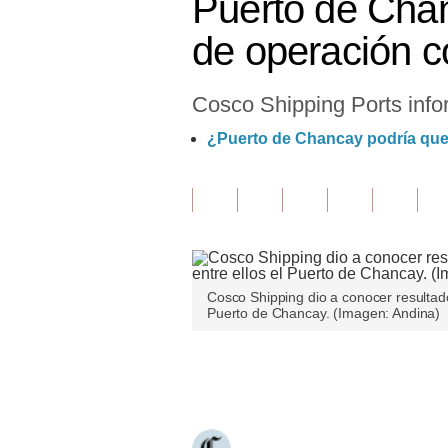
Puerto de Chan
Finanzas Personales
de operación c
Inmobiliarias
Cosco Shipping Ports infor
Plus G
¿Puerto de Chancay podría qued
Opinión
Editorial
Pregunta de hoy
Blogs
Cosco Shipping dio a conocer resultado
Tendencias
Puerto de Chancay. (Imagen: Andina)
Lujo
Únete a nuestro canal
Viajes
Moda