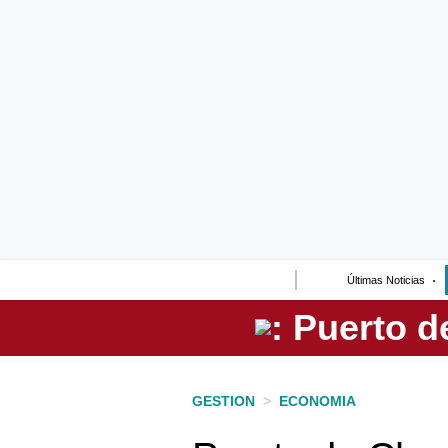
Lo último
Peru Quiosco
Portada
Empresas
Management & Empleo
Economía
Últimas Noticias
Mercados
Perú
Política
GESTION
>
ECONOMIA
Tu Dinero