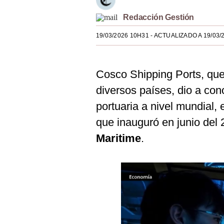
Estilos
Redacción Gestión
Mundo
19/03/2026 10H31
- ACTUALIZADO A 19/03/
EEUU
México
Cosco Shipping Ports, que
diversos países, dio a con
España
portuaria a nivel mundial, 
Internacional
que inauguró en junio del
Tecnología
Maritime
.
Club del Suscriptor
Mix
G de Gestión
Notas Contratadas