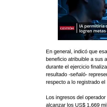
Podcast
Gestión TV
Videos
Fotogalerías
En general, indicó que esa
gestion.pe
beneficio atribuible a sus
¿quiénes
Somos?
durante el ejercicio finali
Términos
resultado -señaló- repres
Y
Condiciones
respecto a lo registrado el
Política
De
Privacidad
Los ingresos del operador
Politica
alcanzar los US$ 1,669 mil