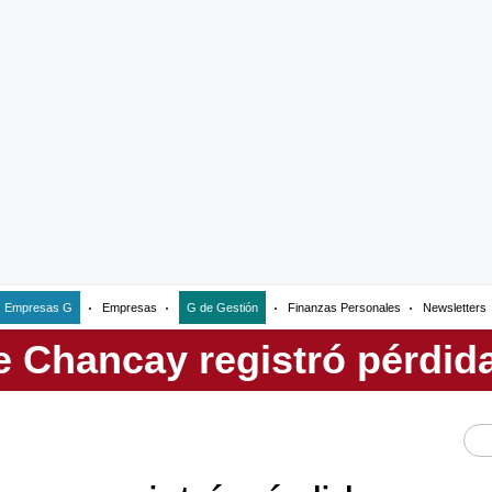
Empresas G
Empresas
G de Gestión
Finanzas Personales
Newsletters