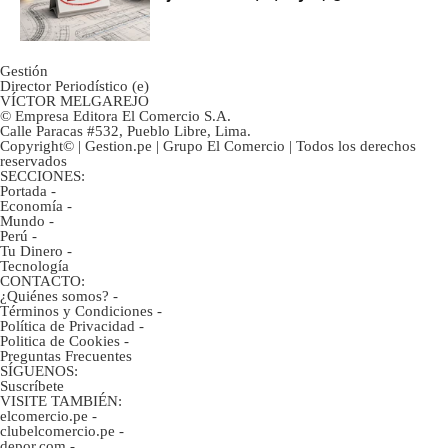
avances?
Gestión
Director Periodístico (e)
VÍCTOR MELGAREJO
© Empresa Editora El Comercio S.A.
Calle Paracas #532, Pueblo Libre, Lima.
Copyright© | Gestion.pe | Grupo El Comercio | Todos los derechos
reservados
SECCIONES:
Portada
-
Economía
-
Mundo
-
Perú
-
Tu Dinero
-
Tecnología
CONTACTO:
¿Quiénes somos?
-
Términos y Condiciones
-
Política de Privacidad
-
Politica de Cookies
-
Preguntas Frecuentes
SÍGUENOS:
Suscríbete
VISITE TAMBIÉN:
elcomercio.pe
-
clubelcomercio.pe
-
depor.com
-