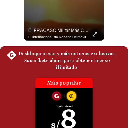
Politica
De
Cookies
Preguntas
Frecuentes
¿Se ROMPEN Las Relaciones Entre Brasil Y Argentina? | Gestión Mundo
El FRACASO Militar Más Caro De Medio Oriente | #radar24
Brasil pidió formalmente que Argentina retire a su embajador tras los cruces verbales entre Javier Milei y Lula da Silva. La crisis bilateral alcanza su punto más crítico en años. #PoliticaLatinoamericana #CrisisDiplomatica #MileiVsLula #BuenosAires #NoticiasDeHoy #Shorts 👉 Suscríbete y activa la campana para no perderte nuestro análisis diario. 🌎 Síguenos en nuestras redes sociales: 📌 Web oficial: https://gestion.pe/mundo/ 📌 LinkedIn: http://bit.ly/3HYIET0 📌 X (Twitter): http://bit.ly/4noZtX9 📌 TikTok: http://bit.ly/4evB6TO
El internacionalista Roberto Heimovits señaló que Arabia Saudita posee armamento avanzado comprado por decenas de miles de millones de dólares. Sin embargo, recuerda que combatió durante siete años contra los hutíes sin conseguir derrotarlos, pese a la enorme diferencia de poder militar. #ArabiaSaudita #Hutíes #RobertoHeimovits #Geopolítica #Guerra #NoticiasInternacionales #Shorts 👉 Suscríbete y activa la campana para no perderte nuestro análisis diario. 🌎 Síguenos en nuestras redes sociales: 📌 Web oficial: https://gestion.pe/mundo/ 📌 LinkedIn: http://bit.ly/3HYIET0 📌 X (Twitter): http://bit.ly/4noZtX9 📌 TikTok: http://bit.ly/4evB6TO