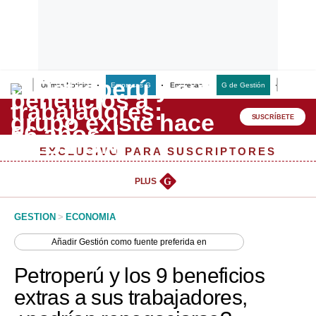
Últimas Noticias
Empresas G
Empresas
G de Gestión
Finanzas
Lo último
Peru Quiosco
SUSCRÍBETE
Portada
EXCLUSIVO PARA SUSCRIPTORES
Empresas
PLUS
G
Management & Empleo
GESTION
>
ECONOMIA
Economía
Añadir
Gestión
como fuente preferida en
Mercados
Petroperú y los 9 beneficios
Perú
extras a sus trabajadores,
Política