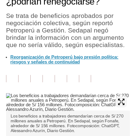
¿podrían renegociarse?
Tu Dinero
Se trata de beneficios aprobados por
negociación colectiva, según reportó
Finanzas Personales
Petroperú a Gestión. Sedapal negó
Inmobiliarias
brindar la información con un argumento
que no sería válido, según especialistas.
Plus G
Reorganización de Petroperú bajo presión política:
Opinión
riesgos y señales de continuidad
Editorial
Pregunta de hoy
Blogs
Tendencias
Los beneficios a trabajadores demandarían cerca de S/ 270
Lujo
millones anuales a Petroperú. En Sedapal, según Fonafe,
alrededor de S/ 156 millones. Fotocomposición: ChatGPT,
Alessandro Azurín, Diario Gestión.
Viajes