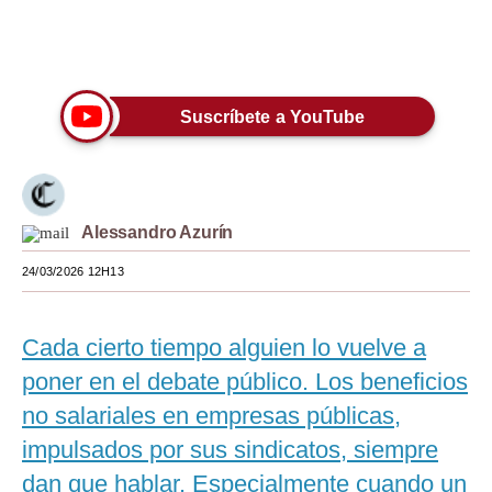
Moda
Únete a nuestro canal
Estilos
Suscríbete a YouTube
Mundo
EEUU
México
Alessandro Azurín
España
24/03/2026 12H13
Internacional
Tecnología
Cada cierto tiempo alguien lo vuelve a
poner en el debate público. Los beneficios
Club del Suscriptor
no salariales en empresas públicas,
Mix
impulsados por sus sindicatos, siempre
G de Gestión
dan que hablar. Especialmente cuando un