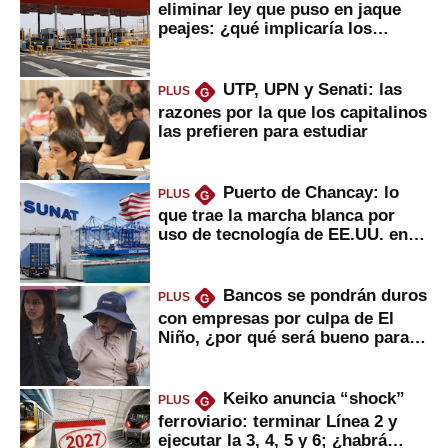
eliminar ley que puso en jaque
peajes: ¿qué implicaría los
usuarios?
UTP, UPN y Senati: las
PLUS
G
razones por la que los capitalinos
las prefieren para estudiar
Puerto de Chancay: lo
PLUS
G
que trae la marcha blanca por
uso de tecnología de EE.UU. en
mercancías
Bancos se pondrán duros
PLUS
G
con empresas por culpa de El
Niño, ¿por qué será bueno para
ahorristas?
Keiko anuncia “shock”
PLUS
G
ferroviario: terminar Línea 2 y
ejecutar la 3, 4, 5 y 6; ¿habrá