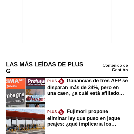
LAS MÁS LEÍDAS DE PLUS
Contenido de
G
Gestión
Ganancias de tres AFP se
PLUS
G
disparan más de 24%, pero en
una caen, ¿a cuál está afiliado
usted?
Fujimori propone
PLUS
G
eliminar ley que puso en jaque
peajes: ¿qué implicaría los
usuarios?