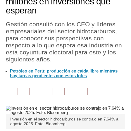
millones en inversiones que
esperan
Tu Dinero
Finanzas Personales
Gestión consultó con los CEO y líderes
empresariales del sector hidrocarburos,
Inmobiliarias
para conocer sus perspectivas con
respecto a lo que espera esa industria en
Plus G
esta coyuntura electoral para este y los
Opinión
siguientes años.
Editorial
Petróleo en Perú: producción en caída libre mientras
hay tareas pendientes con estos lotes
Pregunta de hoy
Blogs
Tendencias
Lujo
Inversión en el sector hidrocarburos se contrajo en 7.64% a
agosto 2025. Foto: Bloomberg
Viajes