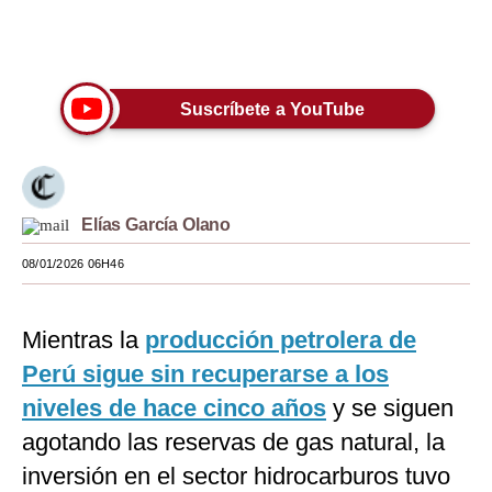
Moda
Únete a nuestro canal
Estilos
Suscríbete a YouTube
Mundo
EEUU
México
Elías García Olano
España
08/01/2026 06H46
Internacional
Mientras la
producción petrolera de
Tecnología
Perú sigue sin recuperarse a los
Club del Suscriptor
niveles de hace cinco años
y se siguen
Mix
agotando las reservas de gas natural, la
inversión en el sector hidrocarburos tuvo
G de Gestión