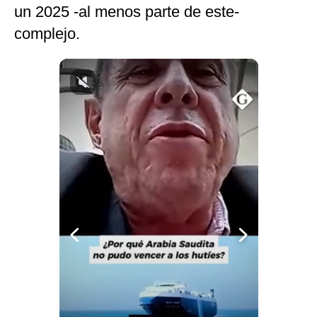
un 2025 -al menos parte de este-
Notas Contratadas
complejo.
Podcast
Gestión TV
Videos
Fotogalerías
gestion.pe
¿quiénes
Somos?
Términos
Y
Condiciones
Política
De
Privacidad