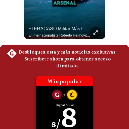
Politica
De
Cookies
Preguntas
“Irán Está Colapsado, Pero EE.UU. Parece Desesperado” | #radar24
El FRACASO Militar Más Caro De Medio Oriente | #radar24
Frecuentes
Miguel Ángel Rodríguez Mackay, analista internacional, sostiene que las negociaciones fueron impulsadas por Irán y no por Estados Unidos. Según su análisis, Teherán estaría debilitado militar y económicamente, aunque la narrativa internacional presenta a Trump como el líder desesperado por terminar una guerra que no puede ganar. #Geopolitica #Iran #DonaldTrump #RodriguezMackay #EEUU #NoticiasInternacionales #PoliticaInternacional #AnalisisGeopolitico #Shorts 👉 Suscríbete y activa la campana para no perderte nuestro análisis diario. 🌎 Síguenos en nuestras redes sociales: 📌 Web oficial: https://gestion.pe/mundo/ 📌 LinkedIn: http://bit.ly/3HYIET0 📌 X (Twitter): http://bit.ly/4noZtX9 📌 TikTok: http://bit.ly/4evB6TO
El internacionalista Roberto Heimovits señaló que Arabia Saudita posee armamento avanzado comprado por decenas de miles de millones de dólares. Sin embargo, recuerda que combatió durante siete años contra los hutíes sin conseguir derrotarlos, pese a la enorme diferencia de poder militar. #ArabiaSaudita #Hutíes #RobertoHeimovits #Geopolítica #Guerra #NoticiasInternacionales #Shorts 👉 Suscríbete y activa la campana para no perderte nuestro análisis diario. 🌎 Síguenos en nuestras redes sociales: 📌 Web oficial: https://gestion.pe/mundo/ 📌 LinkedIn: http://bit.ly/3HYIET0 📌 X (Twitter): http://bit.ly/4noZtX9 📌 TikTok: http://bit.ly/4evB6TO