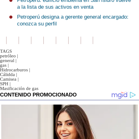
Petroperú: edificio emblema en San Isidro vuelve
a la lista de sus activos en venta
Petroperú designa a gerente general encargado:
conozca su perfil
TAGS
petróleo
|
general
|
gas
|
Hidrocarburos
|
Cálidda
|
Camisea
|
SPH
|
Masificación de gas