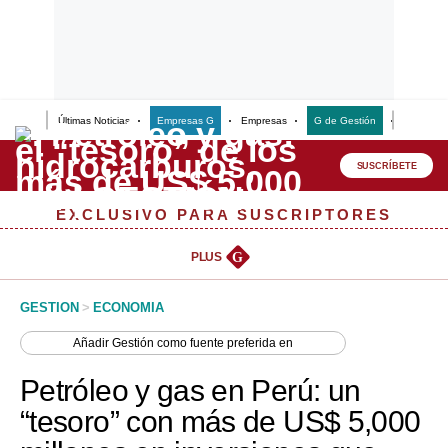
Últimas Noticias
Empresas G
Empresas
G de Gestión
Finanzas
Lo último
Peru Quiosco
SUSCRÍBETE
Portada
EXCLUSIVO PARA SUSCRIPTORES
Empresas
PLUS
G
Management & Empleo
GESTION
>
ECONOMIA
Economía
Añadir
Gestión
como fuente preferida en
Mercados
Petróleo y gas en Perú: un
Perú
“tesoro” con más de US$ 5,000
Política