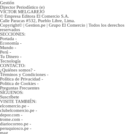
Gestión
Director Periodístico (e)
VÍCTOR MELGAREJO
© Empresa Editora El Comercio S.A.
Calle Paracas #532, Pueblo Libre, Lima.
Copyright© | Gestion.pe | Grupo El Comercio | Todos los derechos
reservados
SECCIONES:
Portada
-
Economía
-
Mundo
-
Perú
-
Tu Dinero
-
Tecnología
CONTACTO:
¿Quiénes somos?
-
Términos y Condiciones
-
Política de Privacidad
-
Politica de Cookies
-
Preguntas Frecuentes
SÍGUENOS:
Suscríbete
VISITE TAMBIÉN:
elcomercio.pe
-
clubelcomercio.pe
-
depor.com
-
trome.com
-
diariocorreo.pe
-
peruquiosco.pe
-
mag