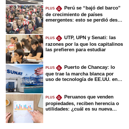
Perú se “bajó del barco”
PLUS
G
de crecimiento de países
emergentes: esto se perdió desde
2022
UTP, UPN y Senati: las
PLUS
G
razones por la que los capitalinos
las prefieren para estudiar
Puerto de Chancay: lo
PLUS
G
que trae la marcha blanca por
uso de tecnología de EE.UU. en
mercancías
Peruanos que venden
PLUS
G
propiedades, reciben herencia o
utilidades: ¿cuál es su nueva
inversión clave?