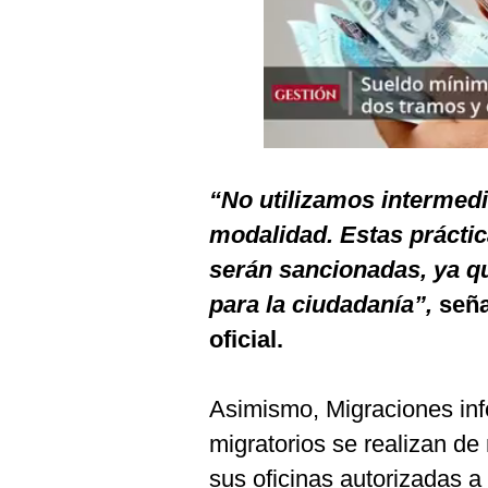
Podcast
Gestión TV
Videos
Fotogalerías
“No utilizamos intermedi
modalidad. Estas práctica
gestion.pe
serán sancionadas, ya q
¿quiénes
Somos?
para la ciudadanía”,
seña
Términos
oficial.
Y
Condiciones
Política
Asimismo, Migraciones inf
De
Privacidad
migratorios se realizan de
Politica
sus oficinas autorizadas a