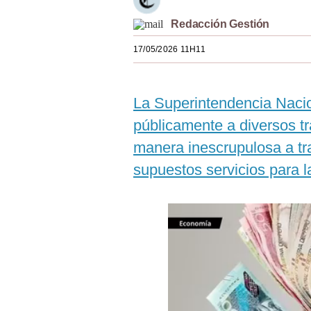
Estilos
Redacción Gestión
Mundo
17/05/2026 11H11
EEUU
México
La Superintendencia Nacio
públicamente a diversos t
España
manera inescrupulosa a tr
Internacional
supuestos servicios para l
Tecnología
Club del Suscriptor
Mix
G de Gestión
Notas Contratadas