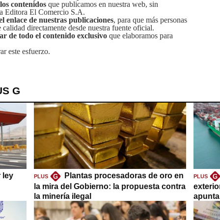
 los contenidos
que publicamos en nuestra web, sin
sa Editora El Comercio S.A.
el enlace de nuestras publicaciones
, para que más personas
calidad directamente desde nuestra fuente oficial.
tar de todo el contenido exclusivo
que elaboramos para
ar este esfuerzo.
US G
 ley
Plantas procesadoras de oro en
G
G
PLUS
PLUS
la mira del Gobierno: la propuesta contra
exteri
la minería ilegal
apuntar