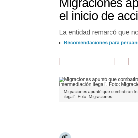
Migraciones ap
Finanzas Personales
el inicio de ac
Inmobiliarias
La entidad remarcó que no 
Plus G
Recomendaciones para peruanos 
Opinión
Editorial
Pregunta de hoy
Blogs
Migraciones apuntó que combatirán fro
Tendencias
ilegal”. Foto: Migraciones.
Lujo
Únete a nuestro canal
Viajes
Moda