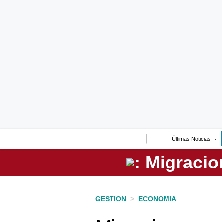
Lo último
Peru Quiosco
Portada
Empresas
Management & Empleo
Economía
Últimas Noticias
Mercados
Perú
Política
GESTION
>
ECONOMIA
Tu Dinero