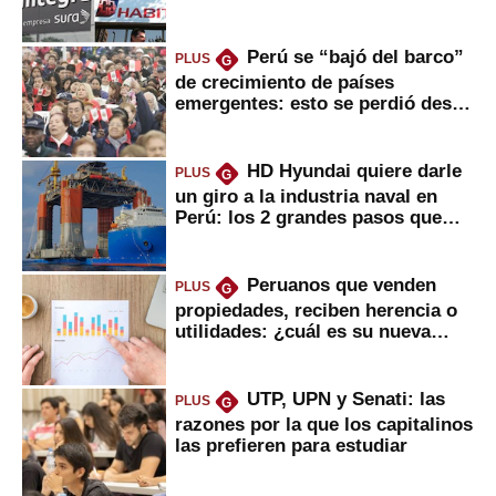
usted?
Perú se “bajó del barco”
PLUS
G
de crecimiento de países
emergentes: esto se perdió desde
2022
HD Hyundai quiere darle
PLUS
G
un giro a la industria naval en
Perú: los 2 grandes pasos que
daría
Peruanos que venden
PLUS
G
propiedades, reciben herencia o
utilidades: ¿cuál es su nueva
inversión clave?
UTP, UPN y Senati: las
PLUS
G
razones por la que los capitalinos
las prefieren para estudiar