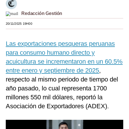
Moda
Redacción Gestión
Estilos
20/11/2025 19H00
Mundo
Las exportaciones pesqueras peruanas
EEUU
para consumo humano directo y
México
acuicultura se incrementaron en un 60.5%
España
entre enero y septiembre de 2025
,
Internacional
respecto al mismo periodo de tiempo del
año pasado, lo cual representa 1700
Tecnología
millones 550 mil dólares, reportó la
Club del Suscriptor
Asociación de Exportadores (ADEX).
Mix
G de Gestión