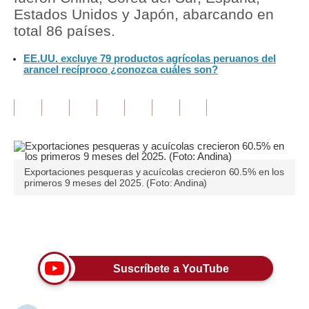
Estados Unidos y Japón, abarcando en
Tu Dinero
total 86 países.
Finanzas Personales
EE.UU. excluye 79 productos agrícolas peruanos del
arancel recíproco ¿conozca cuáles son?
Inmobiliarias
Plus G
Opinión
Editorial
Exportaciones pesqueras y acuícolas crecieron 60.5% en los
primeros 9 meses del 2025. (Foto: Andina)
Pregunta de hoy
Blogs
Únete a nuestro canal
Tendencias
Suscríbete a YouTube
Lujo
Viajes