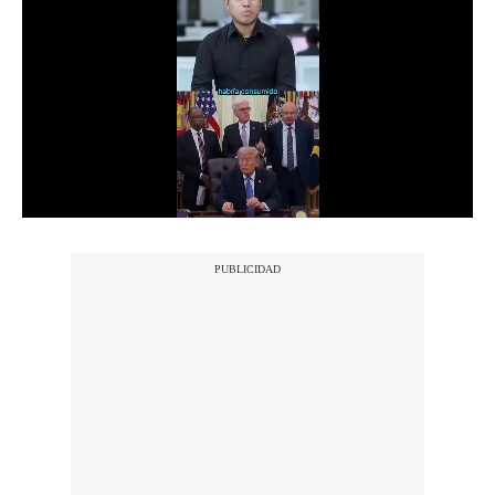
Notas Contratadas
Podcast
Gestión TV
Videos
Fotogalerías
gestion.pe
¿quiénes
Somos?
Términos
Y
Condiciones
Política
De
Privacidad