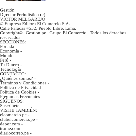
Gestión
Director Periodístico (e)
VÍCTOR MELGAREJO
© Empresa Editora El Comercio S.A.
Calle Paracas #532, Pueblo Libre, Lima.
Copyright© | Gestion.pe | Grupo El Comercio | Todos los derechos
reservados
SECCIONES:
Portada
-
Economía
-
Mundo
-
Perú
-
Tu Dinero
-
Tecnología
CONTACTO:
¿Quiénes somos?
-
Términos y Condiciones
-
Política de Privacidad
-
Politica de Cookies
-
Preguntas Frecuentes
SÍGUENOS:
Suscríbete
VISITE TAMBIÉN:
elcomercio.pe
-
clubelcomercio.pe
-
depor.com
-
trome.com
-
diariocorreo.pe
-