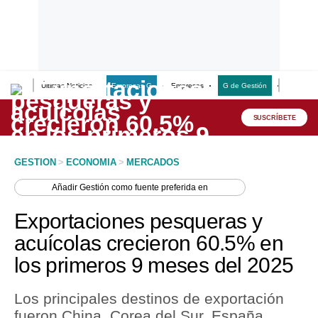
Últimas Noticias
Empresas G
Empresas
G de Gestión
Finanzas
Lo último
Peru Quiosco
SUSCRÍBETE
Portada
GESTION
>
ECONOMIA
>
MERCADOS
Empresas
Añadir
Gestión
como fuente preferida en
Management & Empleo
Exportaciones pesqueras y
Economía
acuícolas crecieron 60.5% en
los primeros 9 meses del 2025
Mercados
Perú
Los principales destinos de exportación
fueron China, Corea del Sur, España,
Política