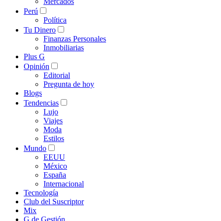
Mercados
Perú
Política
Tu Dinero
Finanzas Personales
Inmobiliarias
Plus G
Opinión
Editorial
Pregunta de hoy
Blogs
Tendencias
Lujo
Viajes
Moda
Estilos
Mundo
EEUU
México
España
Internacional
Tecnología
Club del Suscriptor
Mix
G de Gestión