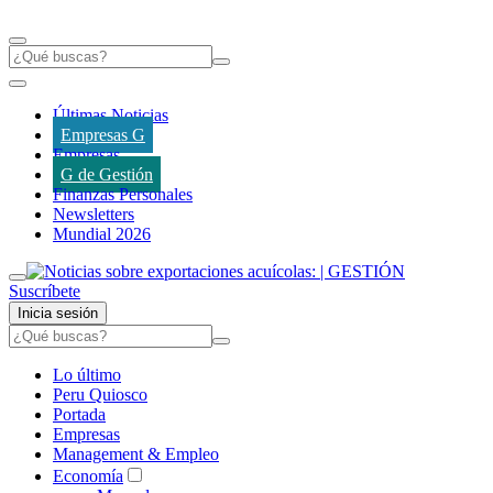
Últimas Noticias
Empresas G
Empresas
G de Gestión
Finanzas Personales
Newsletters
Mundial 2026
Suscríbete
Inicia sesión
Lo último
Peru Quiosco
Portada
Empresas
Management & Empleo
Economía