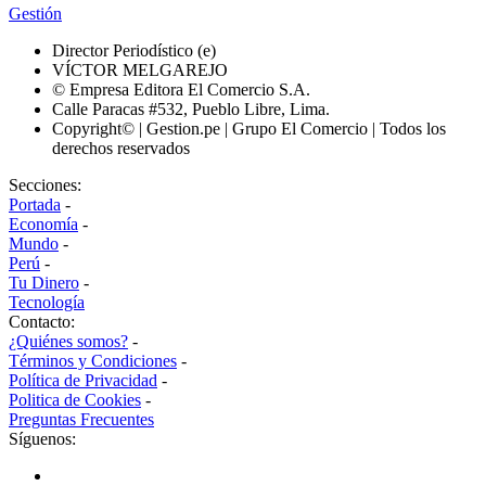
Gestión
Director Periodístico (e)
VÍCTOR MELGAREJO
© Empresa Editora El Comercio S.A.
Calle Paracas #532, Pueblo Libre, Lima.
Copyright© | Gestion.pe | Grupo El Comercio | Todos los
derechos reservados
Secciones:
Portada
-
Economía
-
Mundo
-
Perú
-
Tu Dinero
-
Tecnología
Contacto:
¿Quiénes somos?
-
Términos y Condiciones
-
Política de Privacidad
-
Politica de Cookies
-
Preguntas Frecuentes
Síguenos: