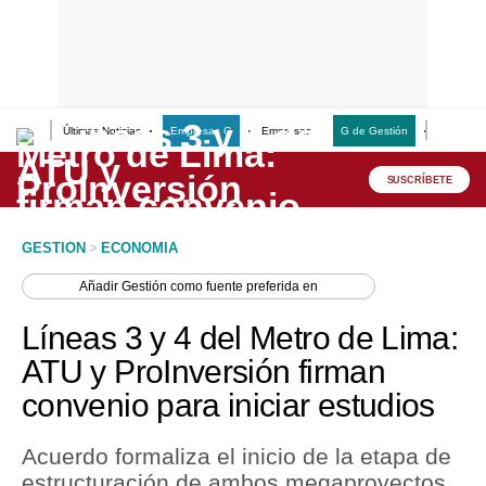
Últimas Noticias
Empresas G
Empresas
G de Gestión
Finanzas
Lo último
Peru Quiosco
SUSCRÍBETE
Portada
GESTION
>
ECONOMIA
Empresas
Añadir
Gestión
como fuente preferida en
Management & Empleo
Líneas 3 y 4 del Metro de Lima:
Economía
ATU y ProInversión firman
convenio para iniciar estudios
Mercados
Perú
Acuerdo formaliza el inicio de la etapa de
estructuración de ambos megaproyectos
Política