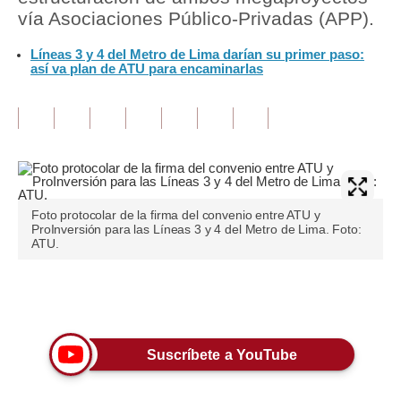
vía Asociaciones Público-Privadas (APP).
Tu Dinero
Líneas 3 y 4 del Metro de Lima darían su primer paso:
así va plan de ATU para encaminarlas
Finanzas Personales
Inmobiliarias
Plus G
Opinión
Editorial
Foto protocolar de la firma del convenio entre ATU y
ProInversión para las Líneas 3 y 4 del Metro de Lima. Foto:
ATU.
Pregunta de hoy
Blogs
Únete a nuestro canal
Tendencias
Suscríbete a YouTube
Lujo
Viajes