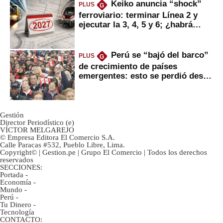
Keiko anuncia “shock”
PLUS
G
ferroviario: terminar Línea 2 y
ejecutar la 3, 4, 5 y 6; ¿habrá
avances?
Perú se “bajó del barco”
PLUS
G
de crecimiento de países
emergentes: esto se perdió desde
2022
Gestión
Director Periodístico (e)
VÍCTOR MELGAREJO
© Empresa Editora El Comercio S.A.
Calle Paracas #532, Pueblo Libre, Lima.
Copyright© | Gestion.pe | Grupo El Comercio | Todos los derechos
reservados
SECCIONES:
Portada
-
Economía
-
Mundo
-
Perú
-
Tu Dinero
-
Tecnología
CONTACTO: