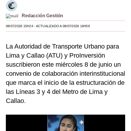
Moda
Redacción Gestión
Estilos
08/07/2026 15H24
- ACTUALIZADO A 08/07/2026 16H59
Mundo
EEUU
La Autoridad de Transporte Urbano para
Lima y Callao (ATU) y ProInversión
México
suscribieron este miércoles 8 de junio un
España
convenio de colaboración interinstitucional
Internacional
que marca el inicio de la estructuración de
las Líneas 3 y 4 del Metro de Lima y
Tecnología
Callao.
Club del Suscriptor
Mix
G de Gestión