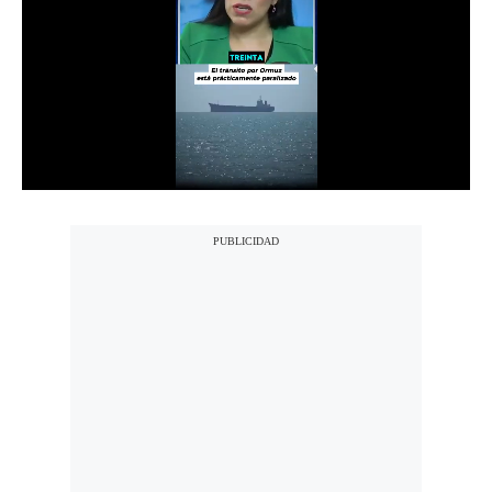
Notas Contratadas
Podcast
Gestión TV
Videos
Fotogalerías
gestion.pe
¿quiénes
Somos?
Términos
Y
Condiciones
Política
De
Privacidad