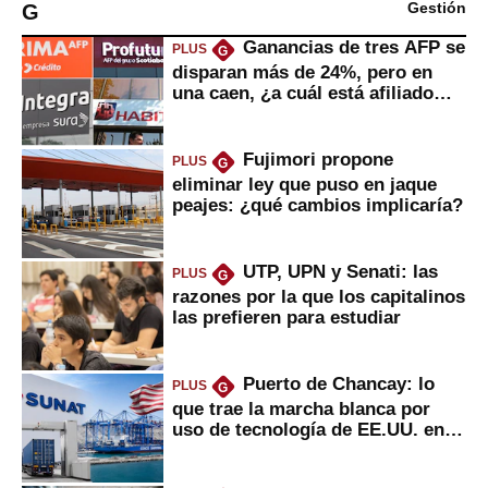
G
Gestión
Ganancias de tres AFP se
PLUS
G
disparan más de 24%, pero en
una caen, ¿a cuál está afiliado
usted?
Fujimori propone
PLUS
G
eliminar ley que puso en jaque
peajes: ¿qué cambios implicaría?
UTP, UPN y Senati: las
PLUS
G
razones por la que los capitalinos
las prefieren para estudiar
Puerto de Chancay: lo
PLUS
G
que trae la marcha blanca por
uso de tecnología de EE.UU. en
mercancías