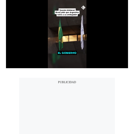
Notas Contratadas
Podcast
Gestión TV
Videos
Fotogalerías
gestion.pe
¿quiénes
Somos?
Términos
Y
Condiciones
Política
De
Privacidad