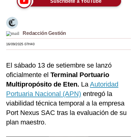
Suscríbete a YouTube
Moda
Estilos
Redacción Gestión
Mundo
16/09/2025 07H40
EEUU
México
El sábado 13 de setiembre se lanzó
España
oficialmente el
Terminal Portuario
Internacional
Multipropósito de Eten.
La
Autoridad
Portuaria Nacional (APN)
entregó la
Tecnología
viabilidad técnica temporal a la empresa
Club del Suscriptor
Port Nexus SAC tras la evaluación de su
Mix
plan maestro.
G de Gestión