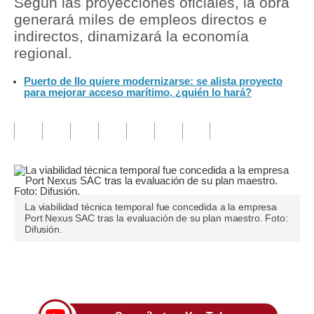
Según las proyecciones oficiales, la obra
generará miles de empleos directos e
Tu Dinero
indirectos, dinamizará la economía
regional.
Finanzas Personales
Puerto de Ilo quiere modernizarse: se alista proyecto
Inmobiliarias
para mejorar acceso marítimo, ¿quién lo hará?
Plus G
Opinión
Editorial
Pregunta de hoy
La viabilidad técnica temporal fue concedida a la empresa
Port Nexus SAC tras la evaluación de su plan maestro. Foto:
Blogs
Difusión.
Tendencias
Únete a nuestro canal
Lujo
Viajes