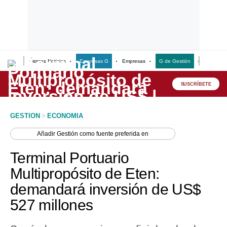
Últimas Noticias
Empresas G
Empresas
G de Gestión
Finanzas
Lo último
Peru Quiosco
SUSCRÍBETE
Portada
GESTION
>
ECONOMIA
Empresas
Añadir
Gestión
como fuente preferida en
Management & Empleo
Terminal Portuario
Economía
Multipropósito de Eten:
demandará inversión de US$
Mercados
527 millones
Perú
Política