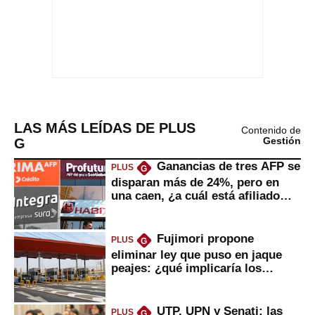
LAS MÁS LEÍDAS DE PLUS
Contenido de
G
Gestión
Ganancias de tres AFP se
PLUS
G
disparan más de 24%, pero en
una caen, ¿a cuál está afiliado
usted?
Fujimori propone
PLUS
G
eliminar ley que puso en jaque
peajes: ¿qué implicaría los
usuarios?
UTP, UPN y Senati: las
PLUS
G