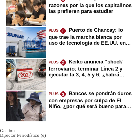
razones por la que los capitalinos
las prefieren para estudiar
Puerto de Chancay: lo
PLUS
G
que trae la marcha blanca por
uso de tecnología de EE.UU. en
mercancías
Keiko anuncia “shock”
PLUS
G
ferroviario: terminar Línea 2 y
ejecutar la 3, 4, 5 y 6; ¿habrá
avances?
Bancos se pondrán duros
PLUS
G
con empresas por culpa de El
Niño, ¿por qué será bueno para
ahorristas?
Gestión
Director Periodístico (e)