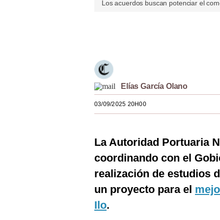
Los acuerdos buscan potenciar el comer
Estilos
Mundo
Únete a nuestro canal
EEUU
México
Elías García Olano
España
03/09/2025 20H00
Internacional
Tecnología
La Autoridad Portuaria 
Club del Suscriptor
coordinando con el Gobi
Mix
realización de estudios 
G de Gestión
un proyecto para el
mejo
Ilo
.
Notas Contratadas