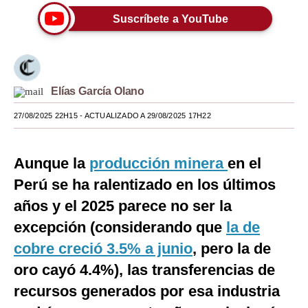
Suscríbete a YouTube
Moda
Estilos
Mundo
Elías García Olano
EEUU
27/08/2025 22H15
- ACTUALIZADO A 29/08/2025 17H22
México
España
Aunque la
producción minera
en el
Perú se ha ralentizado en los últimos
Internacional
años y el 2025 parece no ser la
Tecnología
excepción (considerando que
la de
Club del Suscriptor
cobre creció 3.5% a junio
, pero la de
oro cayó 4.4%), las transferencias de
Mix
recursos generados por esa industria
G de Gestión