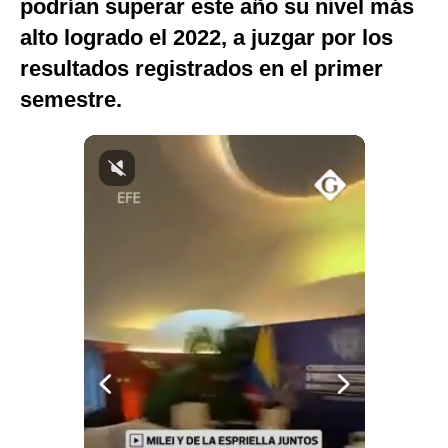
podrían superar este año su nivel más
Notas Contratadas
alto logrado el 2022, a juzgar por los
Podcast
resultados registrados en el primer
semestre.
Gestión TV
Videos
Fotogalerías
gestion.pe
¿quiénes
Somos?
Términos
Y
Condiciones
Política
De
Privacidad