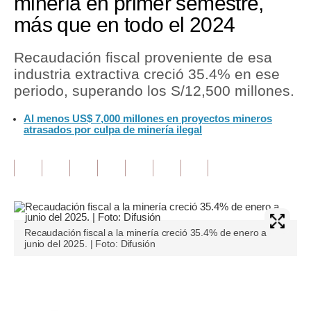
minería en primer semestre,
más que en todo el 2024
Tu Dinero
Finanzas Personales
Recaudación fiscal proveniente de esa
industria extractiva creció 35.4% en ese
Inmobiliarias
periodo, superando los S/12,500 millones.
Plus G
Al menos US$ 7,000 millones en proyectos mineros
atrasados por culpa de minería ilegal
Opinión
Editorial
Pregunta de hoy
Blogs
Recaudación fiscal a la minería creció 35.4% de enero a
junio del 2025. | Foto: Difusión
Tendencias
Lujo
Únete a nuestro canal
Viajes