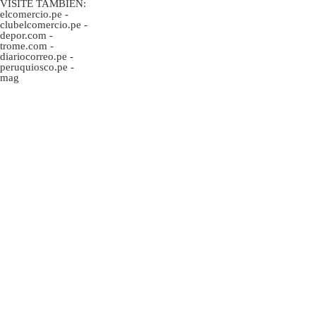
VISITE TAMBIÉN:
elcomercio.pe
-
clubelcomercio.pe
-
depor.com
-
trome.com
-
diariocorreo.pe
-
peruquiosco.pe
-
mag