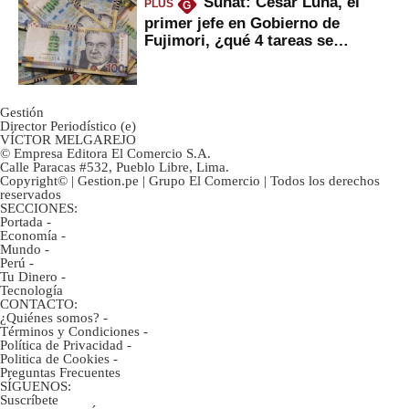
Sunat: César Luna, el
PLUS
G
primer jefe en Gobierno de
Fujimori, ¿qué 4 tareas se
marcan urgentes?
Gestión
Director Periodístico (e)
VÍCTOR MELGAREJO
© Empresa Editora El Comercio S.A.
Calle Paracas #532, Pueblo Libre, Lima.
Copyright© | Gestion.pe | Grupo El Comercio | Todos los derechos
reservados
SECCIONES:
Portada
-
Economía
-
Mundo
-
Perú
-
Tu Dinero
-
Tecnología
CONTACTO:
¿Quiénes somos?
-
Términos y Condiciones
-
Política de Privacidad
-
Politica de Cookies
-
Preguntas Frecuentes
SÍGUENOS:
Suscríbete