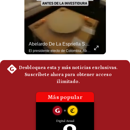
Politica
De
Cookies
Preguntas
Frecuentes
La Frontera Española Colapsa ¿Qué Está Pasando En Ceuta? | Gestión Mundo
Abelardo De La Espriella Se Reúne Con Javier Milei En Cali | Gestión Mundo
La madrugada del 30 de julio de 2026 marcó un antes y un después en el Estrecho de Gibraltar. En cuestión de horas, cerca de 72.000 migrantes marroquíes ingresaron al territorio español de Ceuta, desbordando por completo a una ciudad de apenas 85.000 habitantes. En este video, explicamos los detalles de la emergencia humana y las ramificaciones geopolíticas del conflicto: la trampa de los rumores en redes sociales, el rol de Marruecos, el acercamiento de España a Argelia y la respuesta de la Unión Europea ante las amenazas de suspensión del Tratado Schengen. #Ceuta #España #Marruecos #Geopolitica #PedroSanchez #NoticiasInternacionales #Schengen #Europa #CrisisMigratoria 👉 Suscríbete y activa la campana para no perderte nuestro análisis diario. 🌎 Síguenos en nuestras redes sociales: 📌 Web oficial: https://gestion.pe/mundo/ 📌 LinkedIn: http://bit.ly/3HYIET0 📌 X (Twitter): http://bit.ly/4noZtX9 📌 TikTok: http://bit.ly/4evB6TO
El presidente electo de Colombia, Abelardo de la Espriella, sostuvo una reunión bilateral en Cali con el mandatario argentino Javier Milei. El encuentro se dio pocas horas antes de la ceremonia de investidura presidencial para el periodo 2026-2030, marcando el inicio de una nueva alianza estratégica regional. #DeLaEspriella #JavierMilei #Colombia #Argentina #PoliticaLatina #Shorts 👉 Suscríbete y activa la campana para no perderte nuestro análisis diario. 🌎 Síguenos en nuestras redes sociales: 📌 Web oficial: https://gestion.pe/mundo/ 📌 LinkedIn: http://bit.ly/3HYIET0 📌 X (Twitter): http://bit.ly/4noZtX9 📌 TikTok: http://bit.ly/4evB6TO