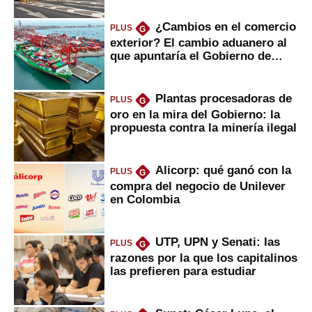
¿Cambios en el comercio
PLUS
G
exterior? El cambio aduanero al
que apuntaría el Gobierno de
Fujimori
Plantas procesadoras de
PLUS
G
oro en la mira del Gobierno: la
propuesta contra la minería ilegal
Alicorp: qué ganó con la
PLUS
G
compra del negocio de Unilever
en Colombia
UTP, UPN y Senati: las
PLUS
G
razones por la que los capitalinos
las prefieren para estudiar