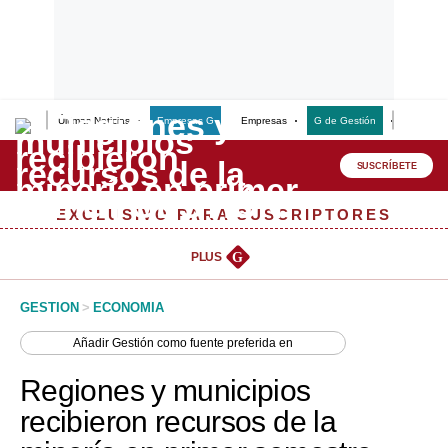
Últimas Noticias
Empresas G
Empresas
G de Gestión
Finanzas
Lo último
Peru Quiosco
SUSCRÍBETE
Portada
EXCLUSIVO PARA SUSCRIPTORES
Empresas
PLUS
G
Management & Empleo
GESTION
>
ECONOMIA
Economía
Añadir
Gestión
como fuente preferida en
Mercados
Regiones y municipios
Perú
recibieron recursos de la
Política