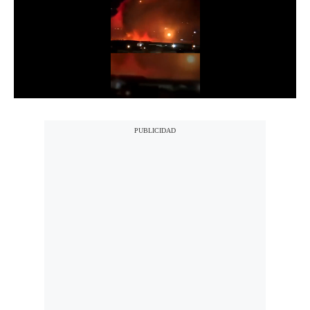
Notas Contratadas
Podcast
Gestión TV
Videos
Fotogalerías
gestion.pe
¿quiénes
Somos?
Términos
Y
Condiciones
Política
De
Privacidad