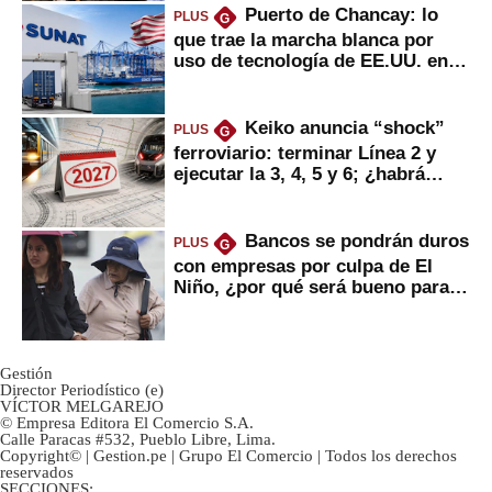
Puerto de Chancay: lo
PLUS
G
que trae la marcha blanca por
uso de tecnología de EE.UU. en
mercancías
Keiko anuncia “shock”
PLUS
G
ferroviario: terminar Línea 2 y
ejecutar la 3, 4, 5 y 6; ¿habrá
avances?
Bancos se pondrán duros
PLUS
G
con empresas por culpa de El
Niño, ¿por qué será bueno para
ahorristas?
Gestión
Director Periodístico (e)
VÍCTOR MELGAREJO
© Empresa Editora El Comercio S.A.
Calle Paracas #532, Pueblo Libre, Lima.
Copyright© | Gestion.pe | Grupo El Comercio | Todos los derechos
reservados
SECCIONES: