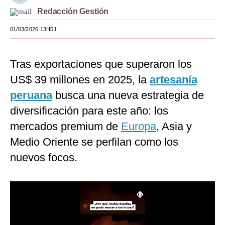
Redacción Gestión
Moda
01/03/2026 13H51
Estilos
Mundo
Tras exportaciones que superaron los
EEUU
US$ 39 millones en 2025, la
artesanía
peruana
busca una nueva estrategia de
México
diversificación para este año: los
España
mercados premium de
Europa
, Asia y
Internacional
Medio Oriente se perfilan como los
nuevos focos.
Tecnología
Club del Suscriptor
Mix
G de Gestión