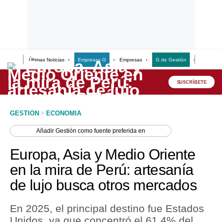
Últimas Noticias
Empresas G
Empresas
G de Gestión
Finanzas
Lo último
Peru Quiosco
SUSCRÍBETE
Portada
GESTION
>
ECONOMIA
Empresas
Añadir
Gestión
como fuente preferida en
Management & Empleo
Europa, Asia y Medio Oriente
Economía
en la mira de Perú: artesanía
de lujo busca otros mercados
Mercados
Perú
En 2025, el principal destino fue Estados
Unidos, ya que concentró el 61.4% del
Política