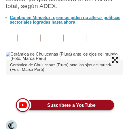
total, según ADEX.
Tu Dinero
Cambio en Mincetur: gremios piden no alterar políticas
sectoriales logradas hasta ahora
Finanzas Personales
Inmobiliarias
Plus G
Opinión
Cerámica de Chulucanas (Piura) ante los ojos del mundo.
Editorial
(Foto: Marca Perú)
Pregunta de hoy
Únete a nuestro canal
Blogs
Tendencias
Suscríbete a YouTube
Lujo
Viajes