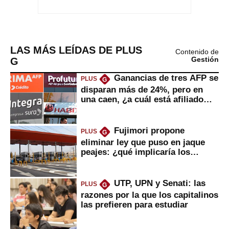
LAS MÁS LEÍDAS DE PLUS
Contenido de
G
Gestión
Ganancias de tres AFP se
PLUS
G
disparan más de 24%, pero en
una caen, ¿a cuál está afiliado
usted?
Fujimori propone
PLUS
G
eliminar ley que puso en jaque
peajes: ¿qué implicaría los
usuarios?
UTP, UPN y Senati: las
PLUS
G
razones por la que los capitalinos
las prefieren para estudiar