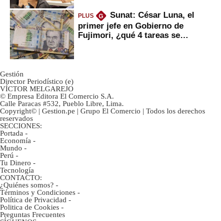
Sunat: César Luna, el
PLUS
G
primer jefe en Gobierno de
Fujimori, ¿qué 4 tareas se
marcan urgentes?
Gestión
Director Periodístico (e)
VÍCTOR MELGAREJO
© Empresa Editora El Comercio S.A.
Calle Paracas #532, Pueblo Libre, Lima.
Copyright© | Gestion.pe | Grupo El Comercio | Todos los derechos
reservados
SECCIONES:
Portada
-
Economía
-
Mundo
-
Perú
-
Tu Dinero
-
Tecnología
CONTACTO:
¿Quiénes somos?
-
Términos y Condiciones
-
Política de Privacidad
-
Politica de Cookies
-
Preguntas Frecuentes