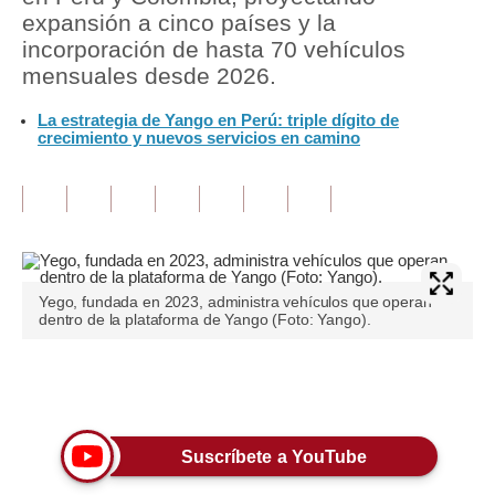
expansión a cinco países y la
Tu Dinero
incorporación de hasta 70 vehículos
mensuales desde 2026.
Finanzas Personales
La estrategia de Yango en Perú: triple dígito de
Inmobiliarias
crecimiento y nuevos servicios en camino
Plus G
Opinión
Editorial
Yego, fundada en 2023, administra vehículos que operan
Pregunta de hoy
dentro de la plataforma de Yango (Foto: Yango).
Blogs
Únete a nuestro canal
Tendencias
Lujo
Suscríbete a YouTube
Viajes