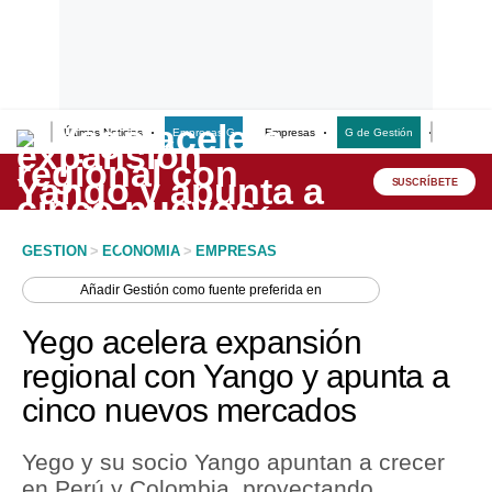
Últimas Noticias
Empresas G
Empresas
G de Gestión
Finanzas
Lo último
Peru Quiosco
SUSCRÍBETE
Portada
GESTION
>
ECONOMIA
>
EMPRESAS
Empresas
Añadir
Gestión
como fuente preferida en
Management & Empleo
Yego acelera expansión
Economía
regional con Yango y apunta a
cinco nuevos mercados
Mercados
Perú
Yego y su socio Yango apuntan a crecer
en Perú y Colombia, proyectando
Política