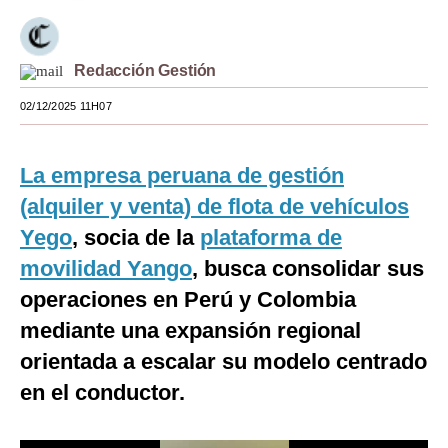
Moda
Estilos
Redacción Gestión
02/12/2025 11H07
Mundo
EEUU
La empresa peruana de gestión
México
(alquiler y venta) de flota de vehículos
España
Yego
, socia de la
plataforma de
movilidad Yango
, busca consolidar sus
Internacional
operaciones en Perú y Colombia
Tecnología
mediante una expansión regional
Club del Suscriptor
orientada a escalar su modelo centrado
en el conductor.
Mix
G de Gestión