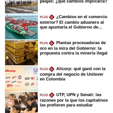
peajes: ¿qué cambios implicaría?
¿Cambios en el comercio
PLUS
G
exterior? El cambio aduanero al
que apuntaría el Gobierno de
Fujimori
Plantas procesadoras de
PLUS
G
oro en la mira del Gobierno: la
propuesta contra la minería ilegal
Alicorp: qué ganó con la
PLUS
G
compra del negocio de Unilever
en Colombia
UTP, UPN y Senati: las
PLUS
G
razones por la que los capitalinos
las prefieren para estudiar