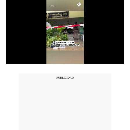
Notas Contratadas
Podcast
Gestión TV
Videos
Fotogalerías
gestion.pe
¿quiénes
Somos?
Términos
Y
Condiciones
Política
De
Privacidad