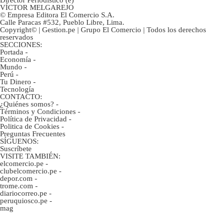
VÍCTOR MELGAREJO
© Empresa Editora El Comercio S.A.
Calle Paracas #532, Pueblo Libre, Lima.
Copyright© | Gestion.pe | Grupo El Comercio | Todos los derechos
reservados
SECCIONES:
Portada
-
Economía
-
Mundo
-
Perú
-
Tu Dinero
-
Tecnología
CONTACTO:
¿Quiénes somos?
-
Términos y Condiciones
-
Política de Privacidad
-
Politica de Cookies
-
Preguntas Frecuentes
SÍGUENOS:
Suscríbete
VISITE TAMBIÉN:
elcomercio.pe
-
clubelcomercio.pe
-
depor.com
-
trome.com
-
diariocorreo.pe
-
peruquiosco.pe
-
mag