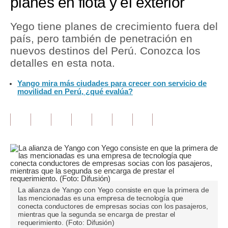
planes en flota y el exterior
Tu Dinero
Yego tiene planes de crecimiento fuera del
país, pero también de penetración en
Finanzas Personales
nuevos destinos del Perú. Conozca los
Inmobiliarias
detalles en esta nota.
Plus G
Yango mira más ciudades para crecer con servicio de
movilidad en Perú, ¿qué evalúa?
Opinión
Editorial
Pregunta de hoy
Blogs
Tendencias
La alianza de Yango con Yego consiste en que la primera de
las mencionadas es una empresa de tecnología que
Lujo
conecta conductores de empresas socias con los pasajeros,
mientras que la segunda se encarga de prestar el
requerimiento. (Foto: Difusión)
Viajes