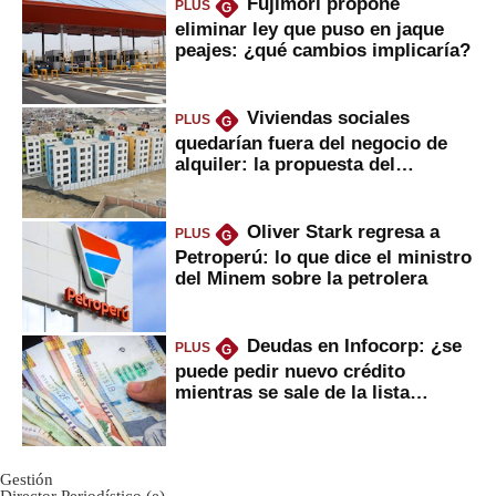
Fujimori propone
PLUS
G
eliminar ley que puso en jaque
peajes: ¿qué cambios implicaría?
Viviendas sociales
PLUS
G
quedarían fuera del negocio de
alquiler: la propuesta del
gobierno
Oliver Stark regresa a
PLUS
G
Petroperú: lo que dice el ministro
del Minem sobre la petrolera
Deudas en Infocorp: ¿se
PLUS
G
puede pedir nuevo crédito
mientras se sale de la lista
negra?
Gestión
Director Periodístico (e)