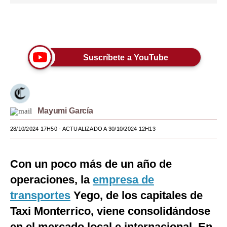
Moda
Únete a nuestro canal
Estilos
Mundo
Suscríbete a YouTube
EEUU
México
Mayumi García
España
28/10/2024 17H50
- ACTUALIZADO A 30/10/2024 12H13
Internacional
Tecnología
Con un poco más de un año de
Club del Suscriptor
operaciones, la
empresa de
transportes
Yego, de los capitales de
Mix
Taxi Monterrico, viene consolidándose
G de Gestión
en el mercado local e internacional. En