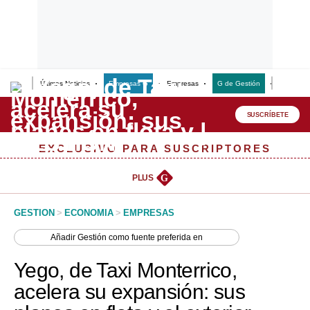
Últimas Noticias
Empresas G
Empresas
G de Gestión
Finanzas
Lo último
Peru Quiosco
SUSCRÍBETE
Portada
EXCLUSIVO PARA SUSCRIPTORES
Empresas
PLUS
G
Management & Empleo
GESTION
>
ECONOMIA
>
EMPRESAS
Economía
Añadir
Gestión
como fuente preferida en
Mercados
Yego, de Taxi Monterrico,
Perú
acelera su expansión: sus
Política