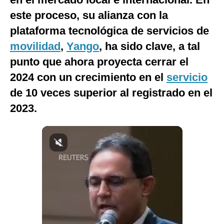
Notas Contratadas
este proceso, su alianza con la
plataforma tecnológica de servicios de
Podcast
movilidad
,
Yango
, ha sido clave, a tal
Gestión TV
punto que ahora proyecta cerrar el
Videos
2024 con un crecimiento en el
servicio
de 10 veces superior al registrado en el
Fotogalerías
2023.
gestion.pe
¿quiénes
Somos?
Términos
Y
Condiciones
Política
De
Privacidad