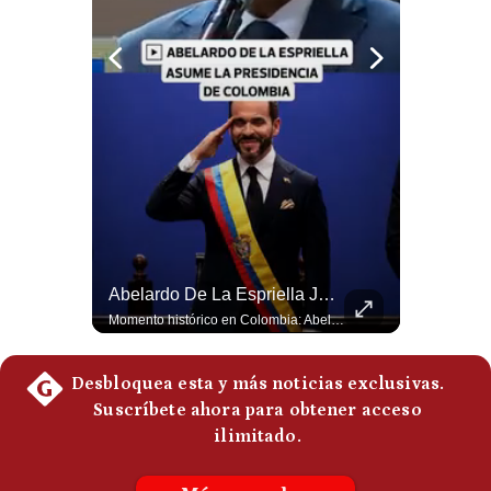
Politica
De
Cookies
Preguntas
Frecuentes
¿Irán Se Está Convirtiendo En Un Régimen Militar? | #radar24
Abelardo De La Espriella Juramenta Como Nuevo Presidente | Gestión Mundo
Esteban Silva, politólogo internacional, señala que algunos analistas consideran que la estructura religiosa iraní estaría sirviendo para sostener el poder de una cúpula militar. Explica que la Guardia Revolucionaria está aumentando su influencia sobre la seguridad, las decisiones estratégicas y hasta asuntos económicos como el estrecho de Ormuz. #Iran #GuardiaRevolucionaria #Geopolitica #NoticiasInternacionales #Shorts 👉 Suscríbete y activa la campana para no perderte nuestro análisis diario. 🌎 Síguenos en nuestras redes sociales: 📌 Web oficial: https://gestion.pe/mundo/ 📌 LinkedIn: http://bit.ly/3HYIET0 📌 X (Twitter): http://bit.ly/4noZtX9 📌 TikTok: http://bit.ly/4evB6TO
Momento histórico en Colombia: Abelardo de la Espriella prestó juramento y recibió la banda presidencial en la Arena USC de Cali, convirtiéndose oficialmente en el nuevo Presidente de la República para el periodo 2026-2030. Por primera vez en la historia reciente del país, la investidura presidencial se celebró fuera de Bogotá. ¿Qué opinas del inicio de este nuevo mandato constitucional? #DeLaEspriella #Colombia #PosesionPresidencial #Cali #Shorts 👉 Suscríbete y activa la campana para no perderte nuestro análisis diario. 🌎 Síguenos en nuestras redes sociales: 📌 Web oficial: https://gestion.pe/mundo/ 📌 LinkedIn: http://bit.ly/3HYIET0 📌 X (Twitter): http://bit.ly/4noZtX9 📌 TikTok: http://bit.ly/4evB6TO