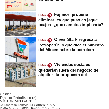
Fujimori propone
PLUS
G
eliminar ley que puso en jaque
peajes: ¿qué cambios implicaría?
Oliver Stark regresa a
PLUS
G
Petroperú: lo que dice el ministro
del Minem sobre la petrolera
Viviendas sociales
PLUS
G
quedarían fuera del negocio de
alquiler: la propuesta del
gobierno
Gestión
Director Periodístico (e)
VÍCTOR MELGAREJO
© Empresa Editora El Comercio S.A.
Calle Paracas #532, Pueblo Libre, Lima.