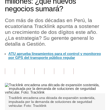
millones: ¿qué nuevos
negocios sumará?
Tu Dinero
Finanzas Personales
Con más de dos décadas en Perú, la
ecuatoriana Tracklink apunta a sostener
Inmobiliarias
un crecimiento de dos dígitos este año.
¿La estrategia? Su gerente general lo
Plus G
detalla a Gestión.
Opinión
ATU aprueba lineamientos para el control y monitoreo
por GPS del transporte público regular
Editorial
Pregunta de hoy
Blogs
Tendencias
Lujo
Tracklink encadena una década de expansión sostenida,
impulsada por la demanda de soluciones de seguridad
vehicular. Foto: Tracklink
Viajes