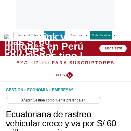
Últimas Noticias
Empresas G
Empresas
G de Gestión
Finanzas
Lo último
Peru Quiosco
SUSCRÍBETE
Portada
EXCLUSIVO PARA SUSCRIPTORES
Empresas
PLUS
G
Management & Empleo
GESTION
>
ECONOMIA
>
EMPRESAS
Economía
Añadir
Gestión
como fuente preferida en
Mercados
Ecuatoriana de rastreo
Perú
vehicular crece y va por S/ 60
Política