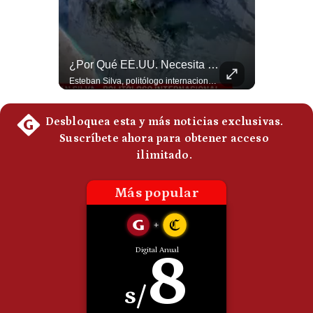
¿Irán Se Está Convirtiendo En Un Régimen Militar? | #radar24
¿Por Qué EE.UU. Necesita Desesperadamente Al Golfo? | Gestión Mundo
Esteban Silva, politólogo internacional, señala que algunos analistas consideran que la estructura religiosa iraní estaría sirviendo para sostener el poder de una cúpula militar. Explica que la Guardia Revolucionaria está aumentando su influencia sobre la seguridad, las decisiones estratégicas y hasta asuntos económicos como el estrecho de Ormuz. #Iran #GuardiaRevolucionaria #Geopolitica #NoticiasInternacionales #Shorts 👉 Suscríbete y activa la campana para no perderte nuestro análisis diario. 🌎 Síguenos en nuestras redes sociales: 📌 Web oficial: https://gestion.pe/mundo/ 📌 LinkedIn: http://bit.ly/3HYIET0 📌 X (Twitter): http://bit.ly/4noZtX9 📌 TikTok: http://bit.ly/4evB6TO
Esteban Silva, politólogo internacional, explica que Estados Unidos necesita el apoyo territorial y marítimo de sus aliados del Golfo para operar cerca de Irán. Según su análisis, Teherán busca amenazar su estabilidad energética y económica para que estos gobiernos presionen a Washington y lo obliguen a negociar. #Iran #EEUU #Geopolitica #NoticiasInternacionales #Shorts 👉 Suscríbete y activa la campana para no perderte nuestro análisis diario. 🌎 Síguenos en nuestras redes sociales: 📌 Web oficial: https://gestion.pe/mundo/ 📌 LinkedIn: http://bit.ly/3HYIET0 📌 X (Twitter): http://bit.ly/4noZtX9 📌 TikTok: http://bit.ly/4evB6TO