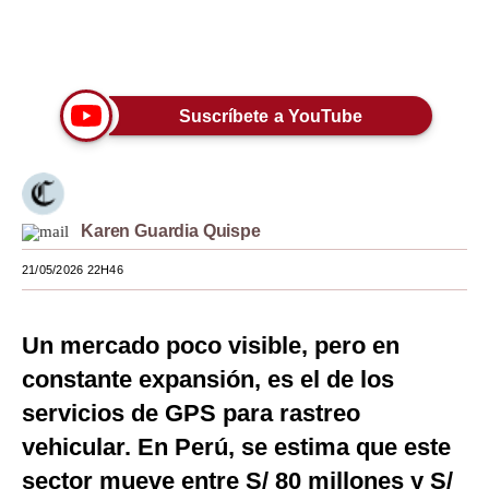
Moda
Únete a nuestro canal
Estilos
Suscríbete a YouTube
Mundo
EEUU
México
Karen Guardia Quispe
España
21/05/2026 22H46
Internacional
Tecnología
Un mercado poco visible, pero en
constante expansión, es el de los
Club del Suscriptor
servicios de GPS para rastreo
Mix
vehicular. En Perú, se estima que este
G de Gestión
sector mueve entre S/ 80 millones y S/