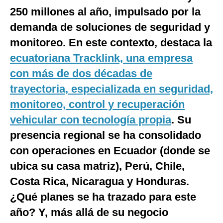
250 millones al año, impulsado por la
Notas Contratadas
demanda de soluciones de seguridad y
Podcast
monitoreo. En este contexto, destaca la
Gestión TV
ecuatoriana Tracklink, una empresa
Videos
con más de dos décadas de
trayectoria, especializada en seguridad,
Fotogalerías
monitoreo, control y recuperación
vehicular con tecnología propia
. Su
presencia regional se ha consolidado
gestion.pe
con operaciones en Ecuador (donde se
¿quiénes
Somos?
ubica su casa matriz), Perú, Chile,
Términos
Costa Rica, Nicaragua y Honduras.
Y
Condiciones
¿Qué planes se ha trazado para este
Política
año? Y, más allá de su negocio
De
Privacidad