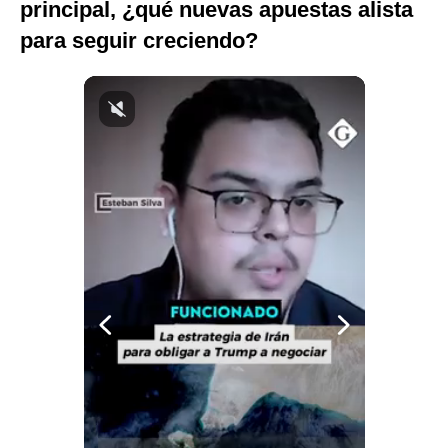
principal, ¿qué nuevas apuestas alista
Politica
para seguir creciendo?
De
Cookies
Preguntas
Frecuentes