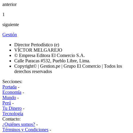
anterior
1
siguiente
Gestión
Director Periodístico (e)
VÍCTOR MELGAREJO
© Empresa Editora El Comercio S.A.
Calle Paracas #532, Pueblo Libre, Lima.
Copyright© | Gestion.pe | Grupo El Comercio | Todos los
derechos reservados
Secciones:
Portada
-
Economía
-
Mundo
-
Perú
-
Tu Dinero
-
Tecnología
Contacto:
¿Quiénes somos?
-
Términos y Condiciones
-