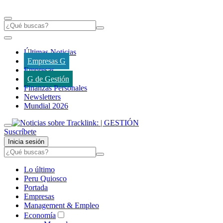
Últimas Noticias
Empresas G
Empresas
G de Gestión
Finanzas Personales
Newsletters
Mundial 2026
Suscríbete
Inicia sesión
Lo último
Peru Quiosco
Portada
Empresas
Management & Empleo
Economía