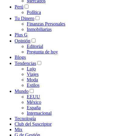
Mercados
Perú
Política
Tu Dinero
Finanzas Personales
Inmobiliarias
Plus G
Opinión
Editorial
Pregunta de hoy
Blogs
Tendencias
Lujo
Viajes
Moda
Estilos
Mundo
EEUU
México
España
Internacional
Tecnología
Club del Suscriptor
Mix
G de Gestión