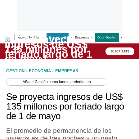
Últimas Noticias
Empresas G
Empresas
G de Gestión
Finanzas
Lo último
Peru Quiosco
SUSCRÍBETE
Portada
GESTION
>
ECONOMIA
>
EMPRESAS
Empresas
Añadir
Gestión
como fuente preferida en
Management & Empleo
Se proyecta ingresos de US$
Economía
135 millones por feriado largo
de 1 de mayo
Mercados
Perú
El promedio de permanencia de los
viajeros es de tres noches y un gasto
Política