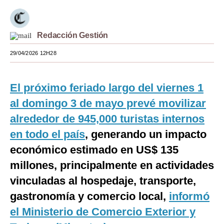
Moda
Estilos
Redacción Gestión
29/04/2026 12H28
Mundo
EEUU
El próximo feriado largo del viernes 1
México
al domingo 3 de mayo prevé movilizar
España
alrededor de 945,000 turistas internos
en todo el país
, generando un impacto
Internacional
económico estimado en US$ 135
Tecnología
millones, principalmente en actividades
Club del Suscriptor
vinculadas al hospedaje, transporte,
gastronomía y comercio local,
informó
Mix
el Ministerio de Comercio Exterior y
G de Gestión