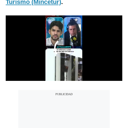
Turismo (Mincetur)
.
Notas Contratadas
Podcast
Gestión TV
Videos
Fotogalerías
gestion.pe
¿quiénes
Somos?
Términos
Y
Condiciones
Política
De
Privacidad