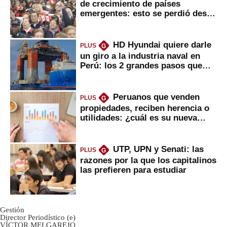
de crecimiento de países
emergentes: esto se perdió desde
2022
HD Hyundai quiere darle
PLUS
G
un giro a la industria naval en
Perú: los 2 grandes pasos que
daría
Peruanos que venden
PLUS
G
propiedades, reciben herencia o
utilidades: ¿cuál es su nueva
inversión clave?
UTP, UPN y Senati: las
PLUS
G
razones por la que los capitalinos
las prefieren para estudiar
Gestión
Director Periodístico (e)
VÍCTOR MELGAREJO