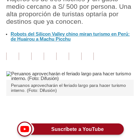
medio cercano a S/ 500 por persona. Una
Tu Dinero
alta proporción de turistas optaría por
destinos que ya conocen.
Finanzas Personales
Robots del Silicon Valley chino miran turismo en Perú:
Inmobiliarias
de Huairou a Machu Picchu
Plus G
Opinión
Editorial
Peruanos aprovecharán el feriado largo para hacer turismo
Pregunta de hoy
interno. (Foto: Difusión)
Blogs
Únete a nuestro canal
Tendencias
Lujo
Suscríbete a YouTube
Viajes