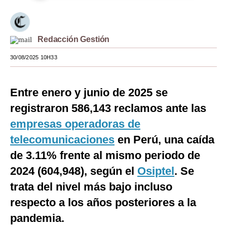
Moda
Estilos
Redacción Gestión
Mundo
30/08/2025 10H33
EEUU
Entre enero y junio de 2025 se
México
registraron 586,143 reclamos ante las
España
empresas operadoras de
Internacional
telecomunicaciones
en Perú, una caída
de 3.11% frente al mismo periodo de
Tecnología
2024 (604,948), según el
Osiptel
. Se
Club del Suscriptor
trata del nivel más bajo incluso
Mix
respecto a los años posteriores a la
pandemia.
G de Gestión