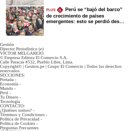
Perú se “bajó del barco”
PLUS
G
de crecimiento de países
emergentes: esto se perdió desde
2022
Gestión
Director Periodístico (e)
VÍCTOR MELGAREJO
© Empresa Editora El Comercio S.A.
Calle Paracas #532, Pueblo Libre, Lima.
Copyright© | Gestion.pe | Grupo El Comercio | Todos los derechos
reservados
SECCIONES:
Portada
-
Economía
-
Mundo
-
Perú
-
Tu Dinero
-
Tecnología
CONTACTO:
¿Quiénes somos?
-
Términos y Condiciones
-
Política de Privacidad
-
Politica de Cookies
-
Preguntas Frecuentes