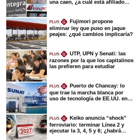
una caen, ¿a cuál está afiliado
usted?
Fujimori propone
PLUS
G
eliminar ley que puso en jaque
peajes: ¿qué cambios implicaría?
UTP, UPN y Senati: las
PLUS
G
razones por la que los capitalinos
las prefieren para estudiar
Puerto de Chancay: lo
PLUS
G
que trae la marcha blanca por
uso de tecnología de EE.UU. en
mercancías
Keiko anuncia “shock”
PLUS
G
ferroviario: terminar Línea 2 y
ejecutar la 3, 4, 5 y 6; ¿habrá
avances?