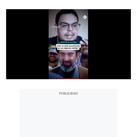
Notas Contratadas
Podcast
Gestión TV
Videos
Fotogalerías
gestion.pe
¿quiénes
Somos?
Términos
Y
Condiciones
Política
De
Privacidad