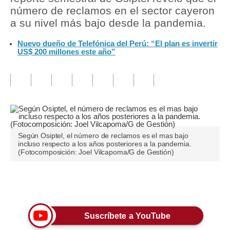
número de reclamos en el sector cayeron
Tu Dinero
a su nivel más bajo desde la pandemia.
Finanzas Personales
Nuevo dueño de Telefónica del Perú: “El plan es invertir
US$ 200 millones este año”
Inmobiliarias
Plus G
Opinión
Editorial
Según Osiptel, el número de reclamos es el mas bajo
Pregunta de hoy
incluso respecto a los años posteriores a la pandemia.
(Fotocomposición: Joel Vilcapoma/G de Gestión)
Blogs
Tendencias
Únete a nuestro canal
Lujo
Suscríbete a YouTube
Viajes