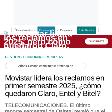
Últimas Noticias
Empresas G
Empresas
G de Gestión
Finanzas
Lo último
Peru Quiosco
SUSCRÍBETE
Portada
GESTION
>
ECONOMIA
>
EMPRESAS
Empresas
Añadir
Gestión
como fuente preferida en
Management & Empleo
Movistar lidera los reclamos en
Economía
primer semestre 2025, ¿cómo
quedaron Claro, Entel y Bitel?
Mercados
Perú
TELECOMUNICACIONES. El último
reporte semestral de Osiptel reveló que el
Política