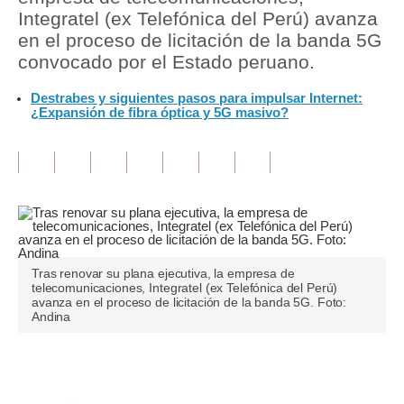
Integratel (ex Telefónica del Perú) avanza
Tu Dinero
en el proceso de licitación de la banda 5G
convocado por el Estado peruano.
Finanzas Personales
Destrabes y siguientes pasos para impulsar Internet:
Inmobiliarias
¿Expansión de fibra óptica y 5G masivo?
Plus G
Opinión
Editorial
Pregunta de hoy
Tras renovar su plana ejecutiva, la empresa de
Blogs
telecomunicaciones, Integratel (ex Telefónica del Perú)
avanza en el proceso de licitación de la banda 5G. Foto:
Andina
Tendencias
Lujo
Únete a nuestro canal
Viajes