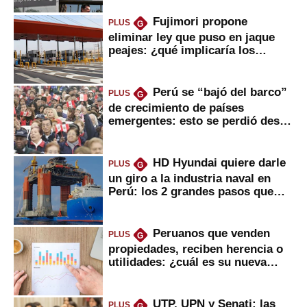
Fujimori propone
PLUS
G
eliminar ley que puso en jaque
peajes: ¿qué implicaría los
usuarios?
Perú se “bajó del barco”
PLUS
G
de crecimiento de países
emergentes: esto se perdió desde
2022
HD Hyundai quiere darle
PLUS
G
un giro a la industria naval en
Perú: los 2 grandes pasos que
daría
Peruanos que venden
PLUS
G
propiedades, reciben herencia o
utilidades: ¿cuál es su nueva
inversión clave?
UTP, UPN y Senati: las
PLUS
G