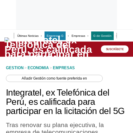
Últimas Noticias
Empresas G
Empresas
G de Gestión
Finanzas
Lo último
Peru Quiosco
SUSCRÍBETE
Portada
GESTION
>
ECONOMIA
>
EMPRESAS
Empresas
Añadir
Gestión
como fuente preferida en
Management & Empleo
Integratel, ex Telefónica del
Economía
Perú, es calificada para
participar en la licitación del 5G
Mercados
Perú
Tras renovar su plana ejecutiva, la
empresa de telecomunicaciones,
Política