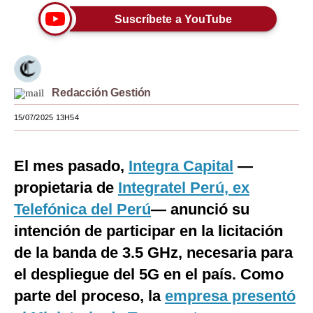
Suscríbete a YouTube
Moda
Estilos
Mundo
Redacción Gestión
EEUU
15/07/2025 13H54
México
España
El mes pasado,
Integra Capital
—
propietaria de
Integratel Perú, ex
Internacional
Telefónica del Perú
— anunció su
Tecnología
intención de participar en la licitación
Club del Suscriptor
de la banda de 3.5 GHz, necesaria para
el despliegue del 5G en el país. Como
Mix
parte del proceso, la
empresa presentó
G de Gestión