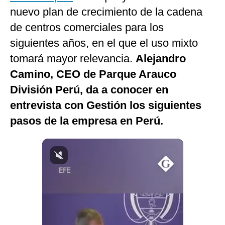
nuevo plan de crecimiento de la cadena
Notas Contratadas
de centros comerciales para los
Podcast
siguientes años, en el que el uso mixto
Gestión TV
tomará mayor relevancia.
Alejandro
Videos
Camino, CEO de Parque Arauco
División Perú, da a conocer en
Fotogalerías
entrevista con Gestión los siguientes
pasos de la empresa en Perú.
gestion.pe
¿quiénes
Somos?
Términos
Y
Condiciones
Política
De
Privacidad