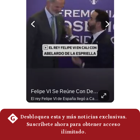
Politica
De
Cookies
Preguntas
Frecuentes
¿Por Qué EE.UU. Necesita Desesperadamente Al Golfo? | Gestión Mundo
Felipe VI Se Reúne Con De La Espriella Antes De La Investidura | Gestión Mundo
Esteban Silva, politólogo internacional, explica que Estados Unidos necesita el apoyo territorial y marítimo de sus aliados del Golfo para operar cerca de Irán. Según su análisis, Teherán busca amenazar su estabilidad energética y económica para que estos gobiernos presionen a Washington y lo obliguen a negociar. #Iran #EEUU #Geopolitica #NoticiasInternacionales #Shorts 👉 Suscríbete y activa la campana para no perderte nuestro análisis diario. 🌎 Síguenos en nuestras redes sociales: 📌 Web oficial: https://gestion.pe/mundo/ 📌 LinkedIn: http://bit.ly/3HYIET0 📌 X (Twitter): http://bit.ly/4noZtX9 📌 TikTok: http://bit.ly/4evB6TO
El rey Felipe VI de España llegó a Cali para reunirse con el presidente electo de Colombia, Abelardo de la Espriella, horas antes de su histórica investidura presidencial. Un encuentro clave que refuerza las relaciones diplomáticas y bilaterales entre ambas naciones antes de la ceremonia oficial. ¿Qué opinas sobre el papel diplomático de España en la política latinoamericana? #FelipeVI #DeLaEspriella #Colombia #Espana #PoliticaInternacional #Shorts 👉 Suscríbete y activa la campana para no perderte nuestro análisis diario. 🌎 Síguenos en nuestras redes sociales: 📌 Web oficial: https://gestion.pe/mundo/ 📌 LinkedIn: http://bit.ly/3HYIET0 📌 X (Twitter): http://bit.ly/4noZtX9 📌 TikTok: http://bit.ly/4evB6TO