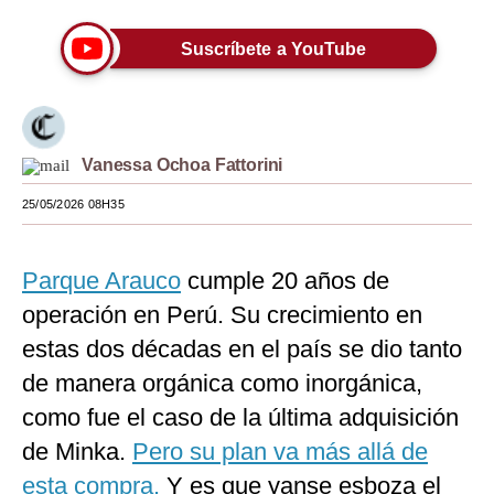
Moda
Suscríbete a YouTube
Estilos
Mundo
EEUU
Vanessa Ochoa Fattorini
25/05/2026 08H35
México
España
Parque Arauco
cumple 20 años de
Internacional
operación en Perú. Su crecimiento en
Tecnología
estas dos décadas en el país se dio tanto
de manera orgánica como inorgánica,
Club del Suscriptor
como fue el caso de la última adquisición
Mix
de Minka.
Pero su plan va más allá de
G de Gestión
esta compra.
Y es que yanse esboza el