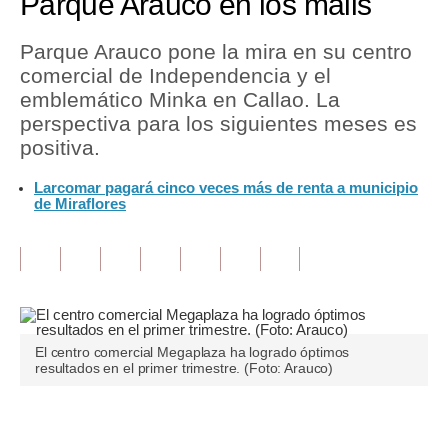
Parque Arauco en los malls
Tu Dinero
Parque Arauco pone la mira en su centro
comercial de Independencia y el
Finanzas Personales
emblemático Minka en Callao. La
Inmobiliarias
perspectiva para los siguientes meses es
positiva.
Plus G
Larcomar pagará cinco veces más de renta a municipio
Opinión
de Miraflores
Editorial
Pregunta de hoy
Blogs
El centro comercial Megaplaza ha logrado óptimos
Tendencias
resultados en el primer trimestre. (Foto: Arauco)
Lujo
Únete a nuestro canal
Viajes