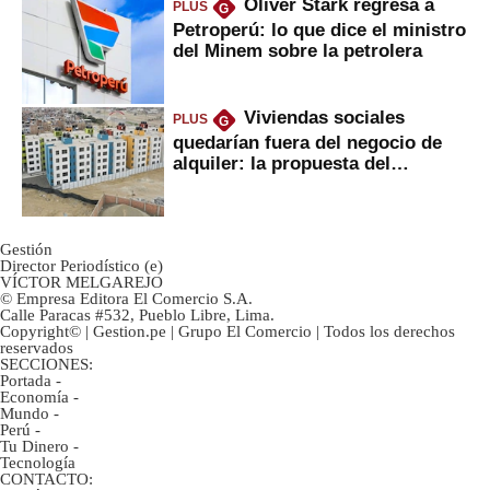
Oliver Stark regresa a
PLUS
G
Petroperú: lo que dice el ministro
del Minem sobre la petrolera
Viviendas sociales
PLUS
G
quedarían fuera del negocio de
alquiler: la propuesta del
gobierno
Gestión
Director Periodístico (e)
VÍCTOR MELGAREJO
© Empresa Editora El Comercio S.A.
Calle Paracas #532, Pueblo Libre, Lima.
Copyright© | Gestion.pe | Grupo El Comercio | Todos los derechos
reservados
SECCIONES:
Portada
-
Economía
-
Mundo
-
Perú
-
Tu Dinero
-
Tecnología
CONTACTO: