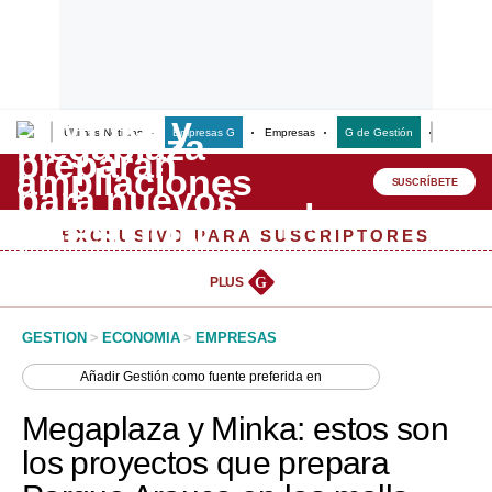
Últimas Noticias
Empresas G
Empresas
G de Gestión
Finanzas
Lo último
Peru Quiosco
SUSCRÍBETE
Portada
EXCLUSIVO PARA SUSCRIPTORES
Empresas
PLUS
G
Management & Empleo
GESTION
>
ECONOMIA
>
EMPRESAS
Economía
Añadir
Gestión
como fuente preferida en
Mercados
Megaplaza y Minka: estos son
Perú
los proyectos que prepara
Política