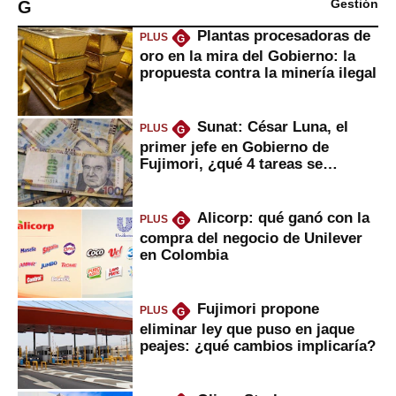
G
Gestión
Plantas procesadoras de
PLUS
G
oro en la mira del Gobierno: la
propuesta contra la minería ilegal
Sunat: César Luna, el
PLUS
G
primer jefe en Gobierno de
Fujimori, ¿qué 4 tareas se
marcan urgentes?
Alicorp: qué ganó con la
PLUS
G
compra del negocio de Unilever
en Colombia
Fujimori propone
PLUS
G
eliminar ley que puso en jaque
peajes: ¿qué cambios implicaría?