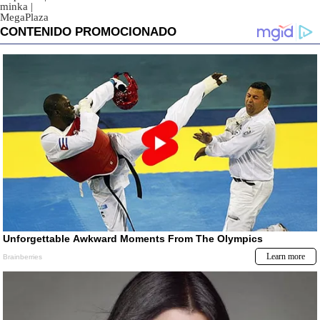
minka
|
MegaPlaza