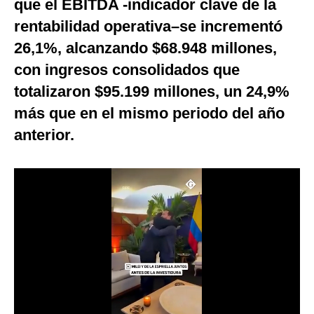
que el EBITDA -indicador clave de la
Notas Contratadas
rentabilidad operativa–se incrementó
Podcast
26,1%, alcanzando $68.948 millones,
con ingresos consolidados que
Gestión TV
totalizaron $95.199 millones, un 24,9%
Videos
más que en el mismo periodo del año
Fotogalerías
anterior.
gestion.pe
¿quiénes
Somos?
Términos
Y
Condiciones
Política
De
Privacidad