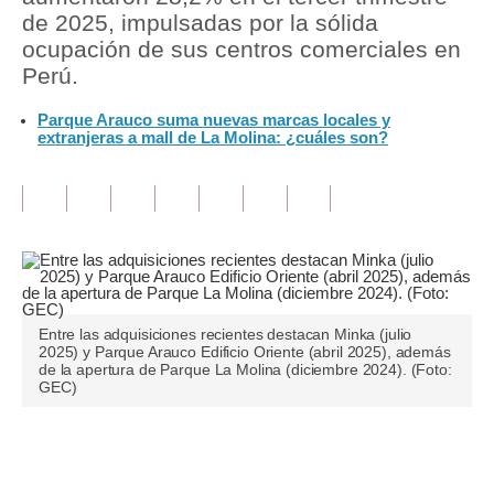
de 2025, impulsadas por la sólida
Tu Dinero
ocupación de sus centros comerciales en
Perú.
Finanzas Personales
Parque Arauco suma nuevas marcas locales y
Inmobiliarias
extranjeras a mall de La Molina: ¿cuáles son?
Plus G
Opinión
Editorial
Pregunta de hoy
Entre las adquisiciones recientes destacan Minka (julio
Blogs
2025) y Parque Arauco Edificio Oriente (abril 2025), además
de la apertura de Parque La Molina (diciembre 2024). (Foto:
GEC)
Tendencias
Lujo
Únete a nuestro canal
Viajes