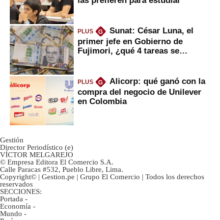
las prefieren para estudiar
Sunat: César Luna, el
PLUS
G
primer jefe en Gobierno de
Fujimori, ¿qué 4 tareas se
marcan urgentes?
Alicorp: qué ganó con la
PLUS
G
compra del negocio de Unilever
en Colombia
Gestión
Director Periodístico (e)
VÍCTOR MELGAREJO
© Empresa Editora El Comercio S.A.
Calle Paracas #532, Pueblo Libre, Lima.
Copyright© | Gestion.pe | Grupo El Comercio | Todos los derechos
reservados
SECCIONES:
Portada
-
Economía
-
Mundo
-