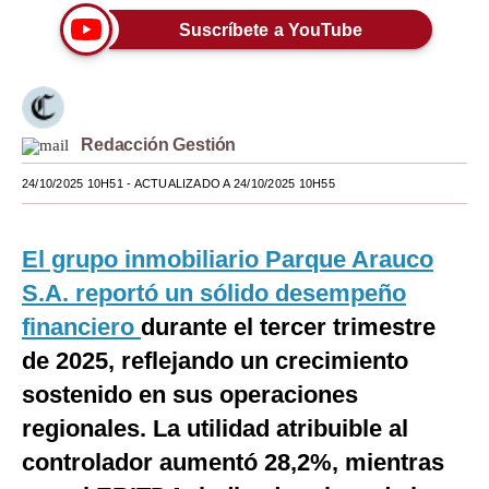
Suscríbete a YouTube
Moda
Estilos
Mundo
Redacción Gestión
EEUU
24/10/2025 10H51
- ACTUALIZADO A 24/10/2025 10H55
México
España
El grupo inmobiliario Parque Arauco
S.A. reportó un sólido desempeño
Internacional
financiero
durante el tercer trimestre
Tecnología
de 2025, reflejando un crecimiento
Club del Suscriptor
sostenido en sus operaciones
regionales. La utilidad atribuible al
Mix
controlador aumentó 28,2%, mientras
G de Gestión