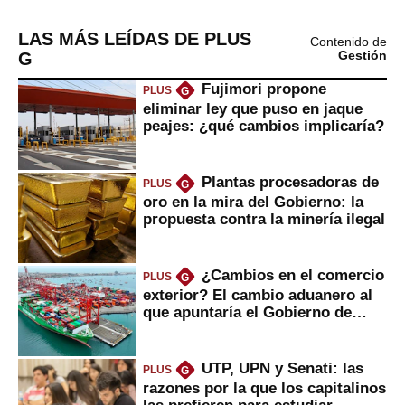
LAS MÁS LEÍDAS DE PLUS
Contenido de
G
Gestión
Fujimori propone
PLUS
G
eliminar ley que puso en jaque
peajes: ¿qué cambios implicaría?
Plantas procesadoras de
PLUS
G
oro en la mira del Gobierno: la
propuesta contra la minería ilegal
¿Cambios en el comercio
PLUS
G
exterior? El cambio aduanero al
que apuntaría el Gobierno de
Fujimori
UTP, UPN y Senati: las
PLUS
G
razones por la que los capitalinos