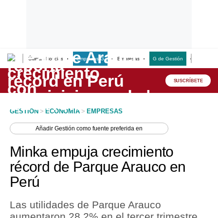
Últimas Noticias
Empresas G
Empresas
G de Gestión
Finanzas
Lo último
Peru Quiosco
SUSCRÍBETE
Portada
GESTION
>
ECONOMIA
>
EMPRESAS
Empresas
Añadir
Gestión
como fuente preferida en
Management & Empleo
Minka empuja crecimiento
Economía
récord de Parque Arauco en
Perú
Mercados
Perú
Las utilidades de Parque Arauco
aumentaron 28,2% en el tercer trimestre
Política