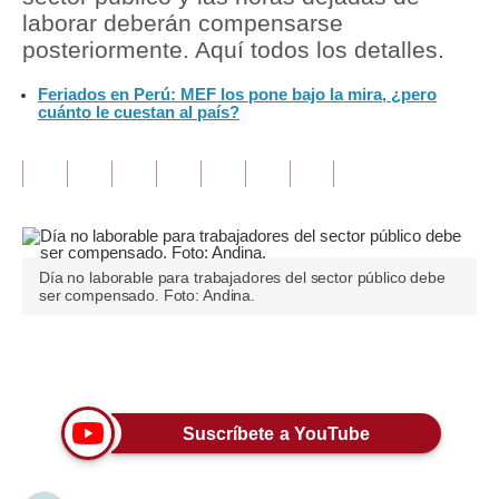
laborar deberán compensarse
Tu Dinero
posteriormente. Aquí todos los detalles.
Finanzas Personales
Feriados en Perú: MEF los pone bajo la mira, ¿pero
cuánto le cuestan al país?
Inmobiliarias
Plus G
Opinión
Editorial
Día no laborable para trabajadores del sector público debe
ser compensado. Foto: Andina.
Pregunta de hoy
Blogs
Únete a nuestro canal
Tendencias
Suscríbete a YouTube
Lujo
Viajes