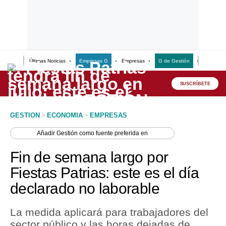
Últimas Noticias
Empresas G
Empresas
G de Gestión
Finanzas
Lo último
Peru Quiosco
SUSCRÍBETE
Portada
GESTION
>
ECONOMIA
>
EMPRESAS
Empresas
Añadir
Gestión
como fuente preferida en
Management & Empleo
Fin de semana largo por
Economía
Fiestas Patrias: este es el día
declarado no laborable
Mercados
Perú
La medida aplicará para trabajadores del
sector público y las horas dejadas de
Política