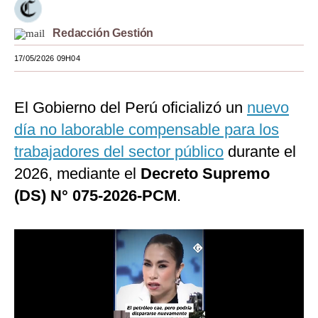
Moda
Redacción Gestión
Estilos
17/05/2026 09H04
Mundo
El Gobierno del Perú oficializó un
nuevo
EEUU
día no laborable compensable para los
México
trabajadores del sector público
durante el
España
2026, mediante el
Decreto Supremo
Internacional
(DS) N° 075-2026-PCM
.
Tecnología
Club del Suscriptor
Mix
G de Gestión