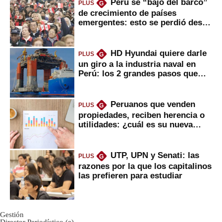
Perú se “bajó del barco”
PLUS
G
de crecimiento de países
emergentes: esto se perdió desde
2022
HD Hyundai quiere darle
PLUS
G
un giro a la industria naval en
Perú: los 2 grandes pasos que
daría
Peruanos que venden
PLUS
G
propiedades, reciben herencia o
utilidades: ¿cuál es su nueva
inversión clave?
UTP, UPN y Senati: las
PLUS
G
razones por la que los capitalinos
las prefieren para estudiar
Gestión