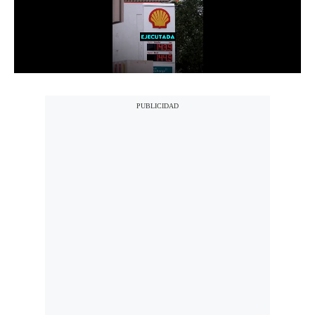
Notas Contratadas
Podcast
Gestión TV
Videos
Fotogalerías
gestion.pe
¿quiénes
Somos?
Términos
Y
Condiciones
Política
De
Privacidad