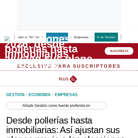
Últimas Noticias
Empresas G
Empresas
G de Gestión
Finanzas
Lo último
Peru Quiosco
SUSCRÍBETE
Portada
EXCLUSIVO PARA SUSCRIPTORES
Empresas
PLUS
G
Management & Empleo
GESTION
>
ECONOMIA
>
EMPRESAS
Economía
Añadir
Gestión
como fuente preferida en
Mercados
Desde pollerías hasta
Perú
inmobiliarias: Así ajustan sus
Política