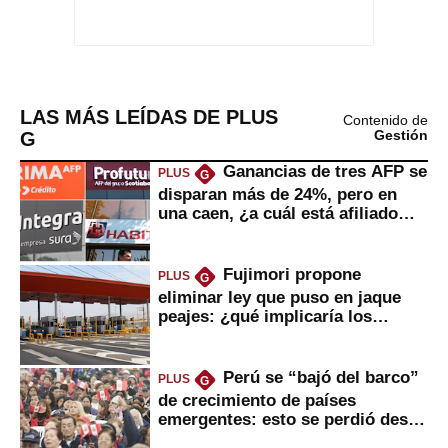
LAS MÁS LEÍDAS DE PLUS
Contenido de
G
Gestión
Ganancias de tres AFP se
PLUS
G
disparan más de 24%, pero en
una caen, ¿a cuál está afiliado
usted?
Fujimori propone
PLUS
G
eliminar ley que puso en jaque
peajes: ¿qué implicaría los
usuarios?
Perú se “bajó del barco”
PLUS
G
de crecimiento de países
emergentes: esto se perdió desde
2022