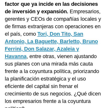
factor que ya incide en las decisiones
Notas Contratadas
de inversión y expansión.
Empresarios,
Podcast
gerentes y CEOs de compañías locales y
Gestión TV
de firmas extranjeras con operaciones en
el país, como
Tori, Don Tito, San
Videos
Antonio, La Baguette, Barletto, Bruno
Fotogalerías
Ferrini, Don Salazar, Azaleia y
Havanna
, entre otras, vienen ajustando
sus planes con una mirada más cauta
gestion.pe
frente a la coyuntura política, priorizando
¿quiénes
Somos?
la planificación estratégica y el uso
Términos
eficiente del capital sin frenar el
Y
Condiciones
crecimiento de sus negocios. ¿Qué dicen
Política
los empresarios frente a la coyuntura
De
Privacidad