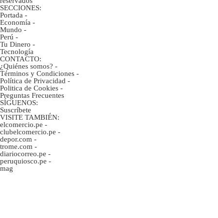
reservados
SECCIONES:
Portada
-
Economía
-
Mundo
-
Perú
-
Tu Dinero
-
Tecnología
CONTACTO:
¿Quiénes somos?
-
Términos y Condiciones
-
Política de Privacidad
-
Politica de Cookies
-
Preguntas Frecuentes
SÍGUENOS:
Suscríbete
VISITE TAMBIÉN:
elcomercio.pe
-
clubelcomercio.pe
-
depor.com
-
trome.com
-
diariocorreo.pe
-
peruquiosco.pe
-
mag