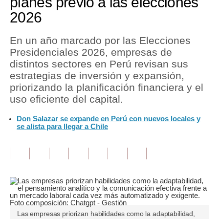
planes previo a las elecciones
2026
Tu Dinero
Finanzas Personales
En un año marcado por las Elecciones
Presidenciales 2026, empresas de
Inmobiliarias
distintos sectores en Perú revisan sus
estrategias de inversión y expansión,
Plus G
priorizando la planificación financiera y el
Opinión
uso eficiente del capital.
Editorial
Don Salazar se expande en Perú con nuevos locales y
se alista para llegar a Chile
Pregunta de hoy
Blogs
Tendencias
Lujo
Las empresas priorizan habilidades como la adaptabilidad,
Viajes