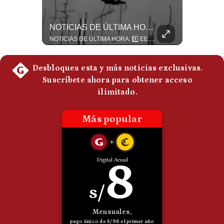
“Irán Está Colapsado, Pero EE.UU. Parece Desesperado” | #radar24
NOTICIAS DE ÚLTIMA HORA: EE.UU. Se Queda Sin Misiles En Medio Oriente
Miguel Ángel Rodríguez Mackay, analista internacional, sostiene que las negociaciones fueron impulsadas por Irán y no por Estados Unidos. Según su análisis, Teherán estaría debilitado militar y económicamente, aunque la narrativa internacional presenta a Trump como el líder desesperado por terminar una guerra que no puede ganar. #Geopolitica #Iran #DonaldTrump #RodriguezMackay #EEUU #NoticiasInternacionales #PoliticaInternacional #AnalisisGeopolitico #Shorts 👉 Suscríbete y activa la campana para no perderte nuestro análisis diario. 🌎 Síguenos en nuestras redes sociales: 📌 Web oficial: https://gestion.pe/mundo/ 📌 LinkedIn: http://bit.ly/3HYIET0 📌 X (Twitter): http://bit.ly/4noZtX9 📌 TikTok: http://bit.ly/4evB6TO
NOTICIAS DE ÚLTIMA HORA: 1️⃣ EE.UU.: Habría gastado casi el 80% de sus misiles más avanzados (THAAD), un factor clave en las decisiones de Donald Trump frente a Irán. 2️⃣ Argentina y Brasil: Tensión diplomática escala; Brasil solicita el regreso del embajador argentino tras fuertes declaraciones de Javier Milei. 3️⃣ México: Asesinan al influencer César Gastélum a balazos durante una transmisión en vivo en Culiacán, Sinaloa. 4️⃣ Alemania: Ataque con dron explosivo obliga a suspender el aeropuerto de Leipzig, punto logístico clave de la OTAN para enviar material a Ucrania. ¿Qué noticia te parece la más impactante del día? ¡Te leo en los comentarios! 👇 #EEUU #JavierMilei #CesarGastelum #Alemania #Noticias #UltimaHora #NoticiasDelDia 🚀 ¿Quieres entender el mundo sin ruido? Únete a nuestra comunidad y forma parte del cambio. #GestiónNewsroomLive #NoticiasGlobales #AnálisisGeopolítico #EconomíaMundial #IA #Geopolítica #LatinosEnUSA #NoticiasEnEspañol 👉 Suscríbete y activa la campana para no perderte nuestro análisis diario. 🌎 Síguenos en nuestras redes sociales: 📌 Web oficial: https://gestion.pe/mundo/ 📌 LinkedIn: http://bit.ly/3HYIET0 📌 X (Twitter): http://bit.ly/4noZtX9 📌 TikTok: http://bit.ly/4evB6TO