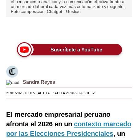
el pensamiento analítico y la comunicación efectiva frente a
un mercado laboral cada vez más automatizado y exigente.
Moda
Foto composición: Chatgpt - Gestión
Estilos
Únete a nuestro canal
Mundo
EEUU
Suscríbete a YouTube
México
España
Sandra Reyes
Internacional
21/01/2026 16H15
- ACTUALIZADO A 21/01/2026 21H32
Tecnología
Club del Suscriptor
El mercado empresarial peruano
Mix
afronta el 2026 en un
contexto marcado
por las Elecciones Presidenciales
G de Gestión
, un