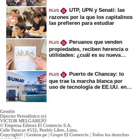
UTP, UPN y Senati: las
PLUS
G
razones por la que los capitalinos
las prefieren para estudiar
Peruanos que venden
PLUS
G
propiedades, reciben herencia o
utilidades: ¿cuál es su nueva
inversión clave?
Puerto de Chancay: lo
PLUS
G
que trae la marcha blanca por
uso de tecnología de EE.UU. en
mercancías
Gestión
Director Periodístico (e)
VÍCTOR MELGAREJO
© Empresa Editora El Comercio S.A.
Calle Paracas #532, Pueblo Libre, Lima.
Copyright© | Gestion.pe | Grupo El Comercio | Todos los derechos