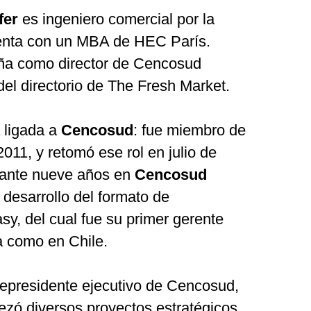
fer
es ingeniero comercial por la
uenta con un MBA de HEC París.
ña como director de Cencosud
el directorio de The Fresh Market.
a ligada a
Cencosud
: fue miembro de
2011, y retomó ese rol en julio de
rante nueve años en
Cencosud
l desarrollo del formato de
y, del cual fue su primer gerente
a como en Chile.
epresidente ejecutivo de Cencosud,
ezó diversos proyectos estratégicos.