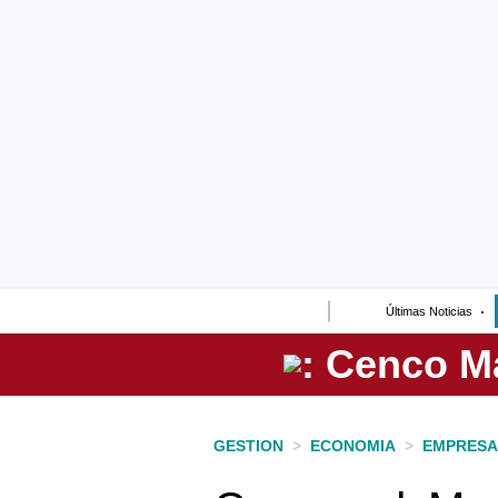
Lo último
Peru Quiosco
Portada
Empresas
Management & Empleo
Economía
Últimas Noticias
Mercados
Perú
Política
GESTION
>
ECONOMIA
>
EMPRESA
Tu Dinero