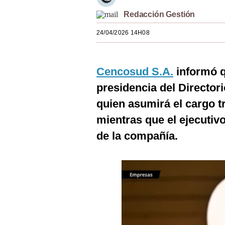
Estilos
Redacción Gestión
Mundo
24/04/2026 14H08
EEUU
Cencosud S.A.
informó q
México
presidencia del Directo
España
quien asumirá el cargo t
Internacional
mientras que el ejecutiv
Tecnología
de la compañía.
Club del Suscriptor
Mix
G de Gestión
Notas Contratadas