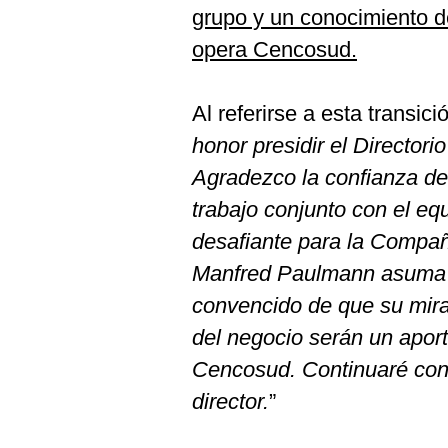
De
grupo y un conocimiento 
Cookies
opera Cencosud.
Preguntas
Frecuentes
Al referirse a esta transici
honor presidir el Director
Agradezco la confianza del 
trabajo conjunto con el eq
desafiante para la Compañí
Manfred Paulmann asuma la
convencido de que su mira
del negocio serán un aport
Cencosud. Continuaré con
director.
”