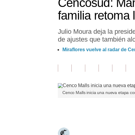
Cencosud: Man
Finanzas Personales
familia retoma 
Inmobiliarias
Julio Moura deja la presi
Plus G
de ajustes que también al
Opinión
Miraflores vuelve al radar de 
Editorial
Pregunta de hoy
Blogs
Cenco Malls inicia una nueva etapa con
Tendencias
Lujo
Únete a nuestro canal
Viajes
Moda