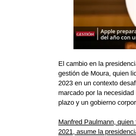
Podcast
Gestión TV
Videos
Fotogalerías
El cambio en la presidenci
gestion.pe
gestión de Moura, quien li
¿quiénes
2023 en un contexto desafia
Somos?
marcado por la necesidad 
Términos
Y
plazo y un gobierno corpor
Condiciones
Política
De
Manfred Paulmann, quien f
Privacidad
2021, asume la presidencia
Politica