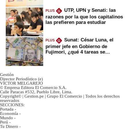
UTP, UPN y Senati: las
PLUS
G
razones por la que los capitalinos
las prefieren para estudiar
Sunat: César Luna, el
PLUS
G
primer jefe en Gobierno de
Fujimori, ¿qué 4 tareas se
marcan urgentes?
Gestión
Director Periodístico (e)
VÍCTOR MELGAREJO
© Empresa Editora El Comercio S.A.
Calle Paracas #532, Pueblo Libre, Lima.
Copyright© | Gestion.pe | Grupo El Comercio | Todos los derechos
reservados
SECCIONES:
Portada
-
Economía
-
Mundo
-
Perú
-
Tu Dinero
-