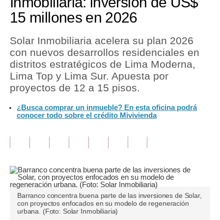
Inmobiliaria: inversión de US$
15 millones en 2026
Tu Dinero
Finanzas Personales
Solar Inmobiliaria acelera su plan 2026
con nuevos desarrollos residenciales en
Inmobiliarias
distritos estratégicos de Lima Moderna,
Lima Top y Lima Sur. Apuesta por
Plus G
proyectos de 12 a 15 pisos.
Opinión
¿Busca comprar un inmueble? En esta oficina podrá
conocer todo sobre el crédito Mivivienda
Editorial
Pregunta de hoy
Blogs
Tendencias
Lujo
Barranco concentra buena parte de las inversiones de Solar,
con proyectos enfocados en su modelo de regeneración
urbana. (Foto: Solar Inmobiliaria)
Viajes