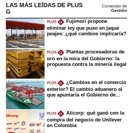
LAS MÁS LEÍDAS DE PLUS
Contenido de
G
Gestión
Fujimori propone
PLUS
G
eliminar ley que puso en jaque
peajes: ¿qué cambios implicaría?
Plantas procesadoras de
PLUS
G
oro en la mira del Gobierno: la
propuesta contra la minería ilegal
¿Cambios en el comercio
PLUS
G
exterior? El cambio aduanero al
que apuntaría el Gobierno de
Fujimori
Alicorp: qué ganó con la
PLUS
G
compra del negocio de Unilever
en Colombia