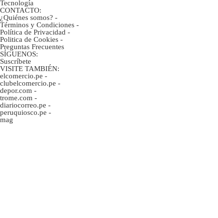
Tecnología
CONTACTO:
¿Quiénes somos?
-
Términos y Condiciones
-
Política de Privacidad
-
Politica de Cookies
-
Preguntas Frecuentes
SÍGUENOS:
Suscríbete
VISITE TAMBIÉN:
elcomercio.pe
-
clubelcomercio.pe
-
depor.com
-
trome.com
-
diariocorreo.pe
-
peruquiosco.pe
-
mag