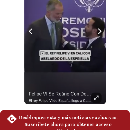
Politica
De
Cookies
Preguntas
Frecuentes
¿Por Qué EE.UU. Necesita Desesperadamente Al Golfo? | Gestión Mundo
Felipe VI Se Reúne Con De La Espriella Antes De La Investidura | Gestión Mundo
Esteban Silva, politólogo internacional, explica que Estados Unidos necesita el apoyo territorial y marítimo de sus aliados del Golfo para operar cerca de Irán. Según su análisis, Teherán busca amenazar su estabilidad energética y económica para que estos gobiernos presionen a Washington y lo obliguen a negociar. #Iran #EEUU #Geopolitica #NoticiasInternacionales #Shorts 👉 Suscríbete y activa la campana para no perderte nuestro análisis diario. 🌎 Síguenos en nuestras redes sociales: 📌 Web oficial: https://gestion.pe/mundo/ 📌 LinkedIn: http://bit.ly/3HYIET0 📌 X (Twitter): http://bit.ly/4noZtX9 📌 TikTok: http://bit.ly/4evB6TO
El rey Felipe VI de España llegó a Cali para reunirse con el presidente electo de Colombia, Abelardo de la Espriella, horas antes de su histórica investidura presidencial. Un encuentro clave que refuerza las relaciones diplomáticas y bilaterales entre ambas naciones antes de la ceremonia oficial. ¿Qué opinas sobre el papel diplomático de España en la política latinoamericana? #FelipeVI #DeLaEspriella #Colombia #Espana #PoliticaInternacional #Shorts 👉 Suscríbete y activa la campana para no perderte nuestro análisis diario. 🌎 Síguenos en nuestras redes sociales: 📌 Web oficial: https://gestion.pe/mundo/ 📌 LinkedIn: http://bit.ly/3HYIET0 📌 X (Twitter): http://bit.ly/4noZtX9 📌 TikTok: http://bit.ly/4evB6TO