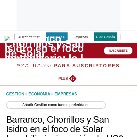
Últimas Noticias
Empresas G
Empresas
G de Gestión
Finanzas
Lo último
Peru Quiosco
SUSCRÍBETE
Portada
EXCLUSIVO PARA SUSCRIPTORES
Empresas
PLUS
G
Management & Empleo
GESTION
>
ECONOMIA
>
EMPRESAS
Economía
Añadir
Gestión
como fuente preferida en
Mercados
Barranco, Chorrillos y San
Perú
Isidro en el foco de Solar
Política