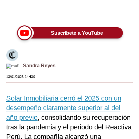
Moda
Únete a nuestro canal
Estilos
Suscríbete a YouTube
Mundo
EEUU
México
Sandra Reyes
España
13/01/2026 14H30
Internacional
Tecnología
Solar Inmobiliaria cerró el 2025 con un
desempeño claramente superior al del
Club del Suscriptor
año previo
, consolidando su recuperación
Mix
tras la pandemia y el periodo del Reactiva
G de Gestión
Perú. La compañía alcanzó una