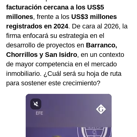
facturación cercana a los US$5
Notas Contratadas
millones
, frente a los
US$3 millones
Podcast
registrados en 2024
. De cara al 2026, la
Gestión TV
firma enfocará su estrategia en el
Videos
desarrollo de proyectos en
Barranco,
Chorrillos y San Isidro
, en un contexto
Fotogalerías
de mayor competencia en el mercado
inmobiliario. ¿Cuál será su hoja de ruta
para sostener este crecimiento?
gestion.pe
¿quiénes
Somos?
Términos
Y
Condiciones
Política
De
Privacidad