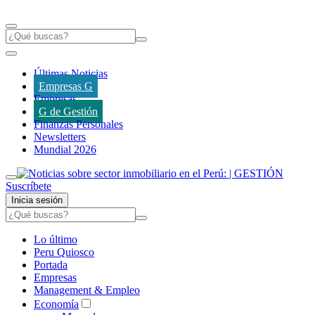
Últimas Noticias
Empresas G
Empresas
G de Gestión
Finanzas Personales
Newsletters
Mundial 2026
Suscríbete
Inicia sesión
Lo último
Peru Quiosco
Portada
Empresas
Management & Empleo
Economía