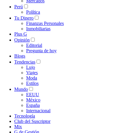
Mercados
Perú
Política
Tu Dinero
Finanzas Personales
Inmobiliarias
Plus G
Opinión
Editorial
Pregunta de hoy
Blogs
Tendencias
Lujo
Viajes
Moda
Estilos
Mundo
EEUU
México
España
Internacional
Tecnología
Club del Suscriptor
Mix
G de Gestión