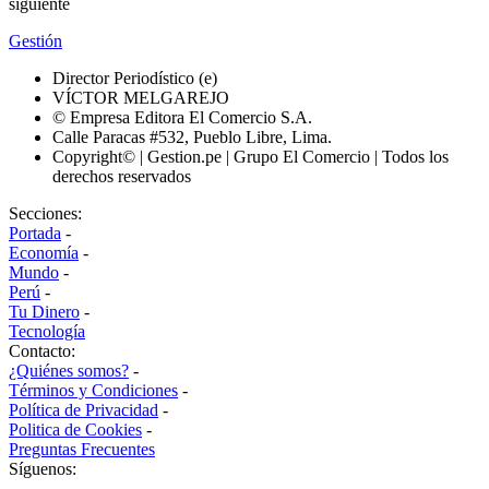
siguiente
Gestión
Director Periodístico (e)
VÍCTOR MELGAREJO
© Empresa Editora El Comercio S.A.
Calle Paracas #532, Pueblo Libre, Lima.
Copyright© | Gestion.pe | Grupo El Comercio | Todos los
derechos reservados
Secciones:
Portada
-
Economía
-
Mundo
-
Perú
-
Tu Dinero
-
Tecnología
Contacto:
¿Quiénes somos?
-
Términos y Condiciones
-
Política de Privacidad
-
Politica de Cookies
-
Preguntas Frecuentes
Síguenos: