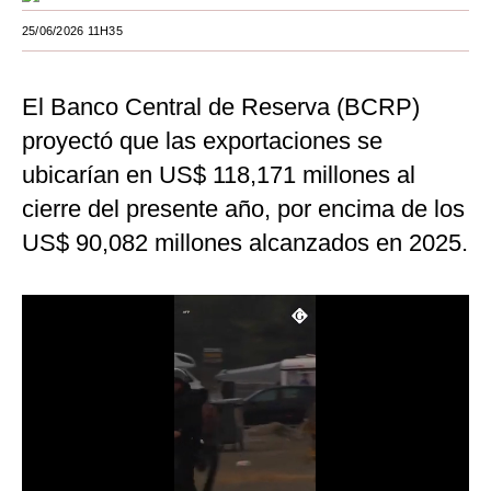
Moda
25/06/2026 11H35
Estilos
El Banco Central de Reserva (BCRP)
Mundo
proyectó que las exportaciones se
EEUU
ubicarían en US$ 118,171 millones al
cierre del presente año, por encima de los
México
US$ 90,082 millones alcanzados en 2025.
España
Internacional
Tecnología
Club del Suscriptor
Mix
G de Gestión