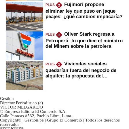
Fujimori propone
PLUS
G
eliminar ley que puso en jaque
peajes: ¿qué cambios implicaría?
Oliver Stark regresa a
PLUS
G
Petroperú: lo que dice el ministro
del Minem sobre la petrolera
Viviendas sociales
PLUS
G
quedarían fuera del negocio de
alquiler: la propuesta del
gobierno
Gestión
Director Periodístico (e)
VÍCTOR MELGAREJO
© Empresa Editora El Comercio S.A.
Calle Paracas #532, Pueblo Libre, Lima.
Copyright© | Gestion.pe | Grupo El Comercio | Todos los derechos
reservados
SECCIONES: