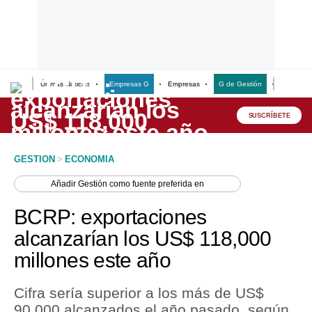
Últimas Noticias
Empresas G
Empresas
G de Gestión
Finanzas
Lo último
Peru Quiosco
SUSCRÍBETE
Portada
GESTION
>
ECONOMIA
Empresas
Añadir
Gestión
como fuente preferida en
Management & Empleo
BCRP: exportaciones
Economía
alcanzarían los US$ 118,000
millones este año
Mercados
Perú
Cifra sería superior a los más de US$
90,000 alcanzados el año pasado, según
Política