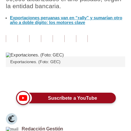
la entidad bancaria.
Tu Dinero
Exportaciones peruanas van en “rally” y sumarían otro
año a doble dígito: los motores clave
Finanzas Personales
Inmobiliarias
Plus G
Opinión
Exportaciones. (Foto: GEC)
Editorial
Únete a nuestro canal
Pregunta de hoy
Blogs
Suscríbete a YouTube
Tendencias
Lujo
Viajes
Redacción Gestión