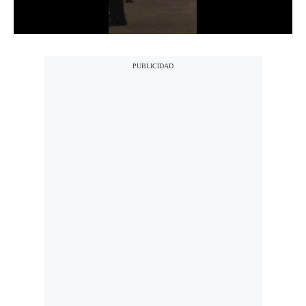
Notas Contratadas
Podcast
Gestión TV
Videos
Fotogalerías
gestion.pe
¿quiénes
Somos?
Términos
Y
Condiciones
Política
De
Privacidad