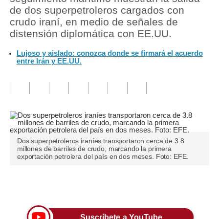
de dos superpetroleros cargados con
Tu Dinero
crudo iraní, en medio de señales de
distensión diplomática con EE.UU.
Finanzas Personales
Lujoso y aislado: conozca donde se firmará el acuerdo
Inmobiliarias
entre Irán y EE.UU.
Plus G
Opinión
Editorial
Pregunta de hoy
Dos superpetroleros iraníes transportaron cerca de 3.8
millones de barriles de crudo, marcando la primera
Blogs
exportación petrolera del país en dos meses. Foto: EFE.
Tendencias
Únete a nuestro canal
Lujo
Viajes
Suscríbete a YouTube