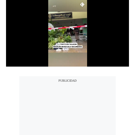
Notas Contratadas
Podcast
Gestión TV
Videos
Fotogalerías
gestion.pe
¿quiénes
Somos?
Términos
Y
Condiciones
Política
De
Privacidad