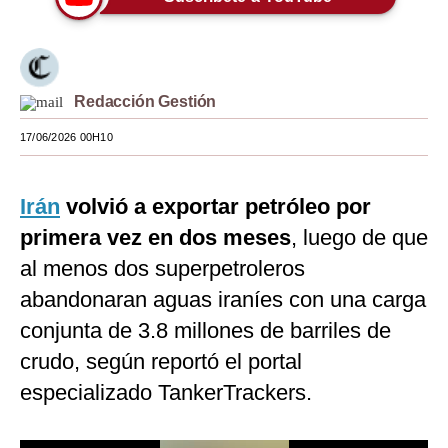
Moda
Estilos
Redacción Gestión
Mundo
17/06/2026 00H10
EEUU
México
Irán
volvió a exportar petróleo por
España
primera vez en dos meses
, luego de que
al menos dos superpetroleros
Internacional
abandonaran aguas iraníes con una carga
Tecnología
conjunta de 3.8 millones de barriles de
Club del Suscriptor
crudo, según reportó el portal
especializado TankerTrackers.
Mix
G de Gestión