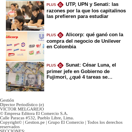
UTP, UPN y Senati: las
PLUS
G
razones por la que los capitalinos
las prefieren para estudiar
Alicorp: qué ganó con la
PLUS
G
compra del negocio de Unilever
en Colombia
Sunat: César Luna, el
PLUS
G
primer jefe en Gobierno de
Fujimori, ¿qué 4 tareas se
marcan urgentes?
Gestión
Director Periodístico (e)
VÍCTOR MELGAREJO
© Empresa Editora El Comercio S.A.
Calle Paracas #532, Pueblo Libre, Lima.
Copyright© | Gestion.pe | Grupo El Comercio | Todos los derechos
reservados
SECCIONES: