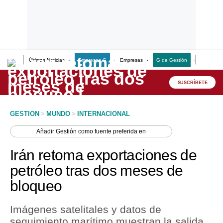
Últimas Noticias
Empresas G
Empresas
G de Gestión
Finanzas
Lo último
Peru Quiosco
SUSCRÍBETE
Portada
GESTION
>
MUNDO
>
INTERNACIONAL
Empresas
Añadir
Gestión
como fuente preferida en
Management & Empleo
Irán retoma exportaciones de
Economía
petróleo tras dos meses de
bloqueo
Mercados
Perú
Imágenes satelitales y datos de
seguimiento marítimo muestran la salida
Política