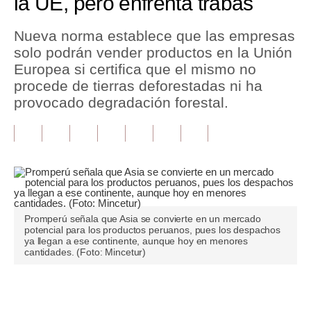
la UE, pero enfrenta trabas
Tu Dinero
Nueva norma establece que las empresas
solo podrán vender productos en la Unión
Finanzas Personales
Europea si certifica que el mismo no
Inmobiliarias
procede de tierras deforestadas ni ha
provocado degradación forestal.
Plus G
Opinión
Editorial
Pregunta de hoy
Promperú señala que Asia se convierte en un mercado
Blogs
potencial para los productos peruanos, pues los despachos
ya llegan a ese continente, aunque hoy en menores
Tendencias
cantidades. (Foto: Mincetur)
Lujo
Únete a nuestro canal
Viajes