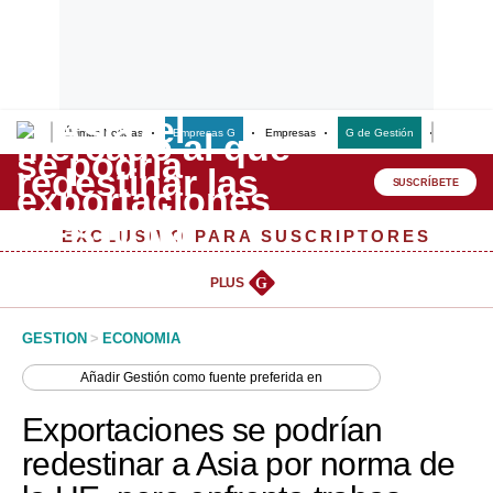
Últimas Noticias
Empresas G
Empresas
G de Gestión
Finanzas
Lo último
Peru Quiosco
SUSCRÍBETE
Portada
EXCLUSIVO PARA SUSCRIPTORES
Empresas
PLUS
G
Management & Empleo
GESTION
>
ECONOMIA
Economía
Añadir
Gestión
como fuente preferida en
Mercados
Exportaciones se podrían
Perú
redestinar a Asia por norma de
Política