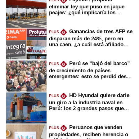
PLUS
G
eliminar ley que puso en jaque
peajes: ¿qué implicaría los
usuarios?
Ganancias de tres AFP se
PLUS
G
disparan más de 24%, pero en
una caen, ¿a cuál está afiliado
usted?
Perú se “bajó del barco”
PLUS
G
de crecimiento de países
emergentes: esto se perdió desde
2022
HD Hyundai quiere darle
PLUS
G
un giro a la industria naval en
Perú: los 2 grandes pasos que
daría
Peruanos que venden
PLUS
G
propiedades, reciben herencia o