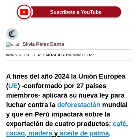
Moda
Suscríbete a YouTube
Estilos
Mundo
Silvia Pérez Bartra
EEUU
06/07/2023 05H30
- ACTUALIZADO A 19/07/2023 18H27
México
España
A fines del año 2024 la Unión Europea
Internacional
(
UE
) -conformado por 27 países
miembros- aplicará su nueva ley para
Tecnología
luchar contra la
deforestación
mundial
Club del Suscriptor
y que en Perú impactará sobre la
Mix
exportación de cuatro productos:
café
,
G de Gestión
cacao
,
madera
y
aceite de palma
.