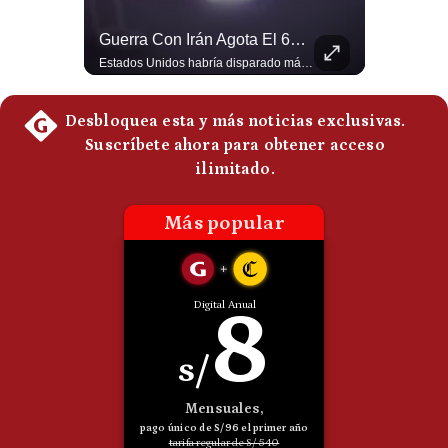
Politica
¿El FIN De Infantino En La FIFA? El Grave Pronóstico Sobre Su Renuncia | #EnClaveEconómica
Guerra Con Irán Agota El 61% De Los Interceptores Patriot De EE.UU. | #radar24
De
Cookies
Luis Carrillo Pinto, presidente de APEMD pronostica meses muy difíciles para Infantino y sostiene que una mayor presión de la UEFA, junto con nuevas investigaciones periodísticas, podría llevarlo a dimitir. También menciona renuncias internas y acusaciones de que el proyecto fue impulsado por una sola persona. #GianniInfantino #FIFA #UEFA #LuisCarrilloPinto #APEMD #Futbol #NoticiasDeportivas #Mundial #Shorts 👉 Suscríbete y activa la campana para no perderte nuestro análisis diario. 🌎 Síguenos en nuestras redes sociales: 📌 Web oficial: https://gestion.pe/mundo/ 📌 LinkedIn: http://bit.ly/3HYIET0 📌 X (Twitter): http://bit.ly/4noZtX9 📌 TikTok: http://bit.ly/4evB6TO
Estados Unidos habría disparado más de 1,000 misiles Tomahawk durante la guerra contra Irán y que sus reservas podrían no recuperar los niveles anteriores hasta 2030 o 2031. Washington y sus aliados habrían utilizado hasta el 61% de sus interceptores Patriot. #EstadosUnidos #Tomahawk #Iran #Misiles #Patriot #Geopolitica #NoticiasInternacionales #Guerra #Shorts 👉 Suscríbete y activa la campana para no perderte nuestro análisis diario. 🌎 Síguenos en nuestras redes sociales: 📌 Web oficial: https://gestion.pe/mundo/ 📌 LinkedIn: http://bit.ly/3HYIET0 📌 X (Twitter): http://bit.ly/4noZtX9 📌 TikTok: http://bit.ly/4evB6TO
Preguntas
Frecuentes