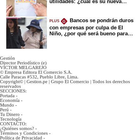
utilidades: ¿cuál es su nueva
inversión clave?
Bancos se pondrán duros
PLUS
G
con empresas por culpa de El
Niño, ¿por qué será bueno para
ahorristas?
Gestión
Director Periodístico (e)
VÍCTOR MELGAREJO
© Empresa Editora El Comercio S.A.
Calle Paracas #532, Pueblo Libre, Lima.
Copyright© | Gestion.pe | Grupo El Comercio | Todos los derechos
reservados
SECCIONES:
Portada
-
Economía
-
Mundo
-
Perú
-
Tu Dinero
-
Tecnología
CONTACTO:
¿Quiénes somos?
-
Términos y Condiciones
-
Política de Privacidad
-