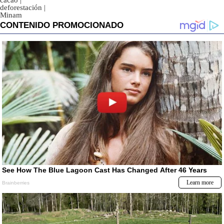
cacao
|
deforestación
|
Minam