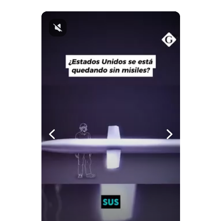
Notas Contratadas
Podcast
Gestión TV
Videos
Fotogalerías
gestion.pe
¿quiénes
Somos?
Términos
Y
Condiciones
Política
De
Privacidad