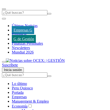
Últimas Noticias
Empresas G
Empresas
G de Gestión
Finanzas Personales
Newsletters
Mundial 2026
Suscríbete
Inicia sesión
Lo último
Peru Quiosco
Portada
Empresas
Management & Empleo
Economía