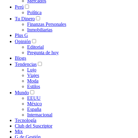
Mercados
Perú
Política
Tu Dinero
Finanzas Personales
Inmobiliarias
Plus G
Opinión
Editorial
Pregunta de hoy
Blogs
Tendencias
Lujo
Viajes
Moda
Estilos
Mundo
EEUU
México
España
Internacional
Tecnología
Club del Suscriptor
Mix
G de Gestión