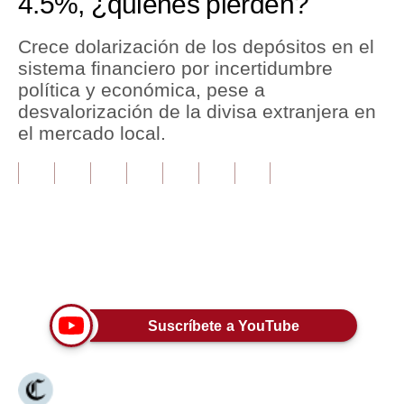
4.5%, ¿quiénes pierden?
Tu Dinero
Crece dolarización de los depósitos en el
sistema financiero por incertidumbre
Finanzas Personales
política y económica, pese a
Inmobiliarias
desvalorización de la divisa extranjera en
el mercado local.
Plus G
Opinión
Editorial
Pregunta de hoy
Únete a nuestro canal
Blogs
Tendencias
Suscríbete a YouTube
Lujo
Viajes