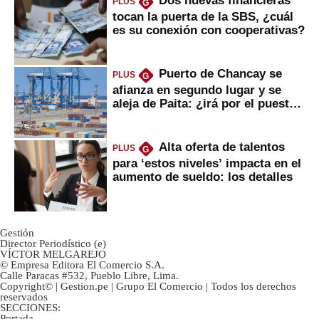
Dos nuevas financieras
PLUS
G
tocan la puerta de la SBS, ¿cuál
es su conexión con cooperativas?
Puerto de Chancay se
PLUS
G
afianza en segundo lugar y se
aleja de Paita: ¿irá por el puesto
1?
Alta oferta de talentos
PLUS
G
para ‘estos niveles’ impacta en el
aumento de sueldo: los detalles
Gestión
Director Periodístico (e)
VÍCTOR MELGAREJO
© Empresa Editora El Comercio S.A.
Calle Paracas #532, Pueblo Libre, Lima.
Copyright© | Gestion.pe | Grupo El Comercio | Todos los derechos
reservados
SECCIONES:
Portada
-