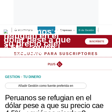
Últimas Noticias
Empresas G
Empresas
G de Gestión
Finanzas
Lo último
Peru Quiosco
SUSCRÍBETE
Portada
EXCLUSIVO PARA SUSCRIPTORES
Empresas
PLUS
G
Management & Empleo
GESTION
>
TU DINERO
Economía
Añadir
Gestión
como fuente preferida en
Mercados
Peruanos se refugian en el
Perú
dólar pese a que su precio cae
Política