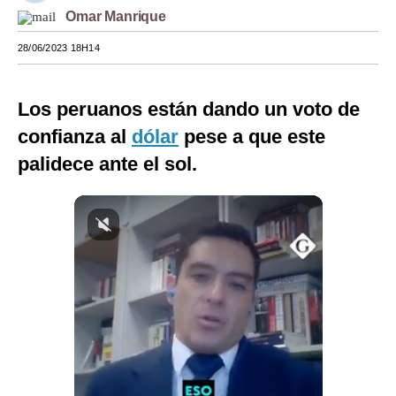
Omar Manrique
Moda
28/06/2023 18H14
Estilos
Mundo
Los peruanos están dando un voto de
EEUU
confianza al
dólar
pese a que este
palidece ante el sol.
México
España
Internacional
Tecnología
Club del Suscriptor
Mix
G de Gestión