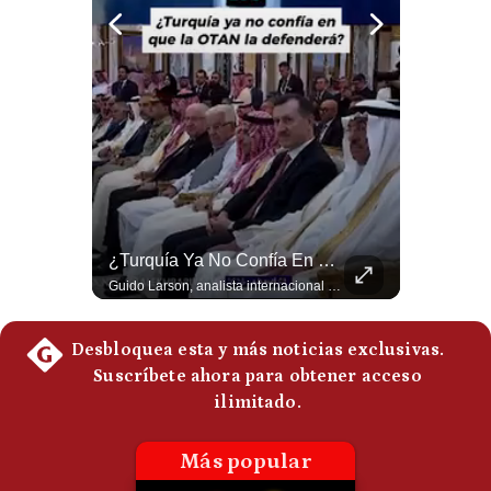
Notas Contratadas
Podcast
Gestión TV
Videos
Fotogalerías
La Frontera Española Colapsa ¿Qué Está Pasando En Ceuta? | Gestión Mundo
¿Turquía Ya No Confía En Que La OTAN La Defenderá? | Gestión Mundo
La madrugada del 30 de julio de 2026 marcó un antes y un después en el Estrecho de Gibraltar. En cuestión de horas, cerca de 72.000 migrantes marroquíes ingresaron al territorio español de Ceuta, desbordando por completo a una ciudad de apenas 85.000 habitantes. En este video, explicamos los detalles de la emergencia humana y las ramificaciones geopolíticas del conflicto: la trampa de los rumores en redes sociales, el rol de Marruecos, el acercamiento de España a Argelia y la respuesta de la Unión Europea ante las amenazas de suspensión del Tratado Schengen. #Ceuta #España #Marruecos #Geopolitica #PedroSanchez #NoticiasInternacionales #Schengen #Europa #CrisisMigratoria 👉 Suscríbete y activa la campana para no perderte nuestro análisis diario. 🌎 Síguenos en nuestras redes sociales: 📌 Web oficial: https://gestion.pe/mundo/ 📌 LinkedIn: http://bit.ly/3HYIET0 📌 X (Twitter): http://bit.ly/4noZtX9 📌 TikTok: http://bit.ly/4evB6TO
Guido Larson, analista internacional plantea un escenario muy fuerte: Turquía estaría buscando nuevas garantías militares porque teme que la OTAN no responda si Israel llegara a atacarla. Luego aparece un elemento decisivo en el nuevo pacto regional: Pakistán es una potencia nuclear. 🚀 ¿Quieres entender el mundo sin ruido? Únete a nuestra comunidad y forma parte del cambio. #GestiónNewsroomLive #NoticiasGlobales #AnálisisGeopolítico #EconomíaMundial #IA #Geopolítica #LatinosEnUSA #NoticiasEnEspañol 👉 Suscríbete y activa la campana para no perderte nuestro análisis diario. 🌎 Síguenos en nuestras redes sociales: 📌 Web oficial: https://gestion.pe/mundo/ 📌 LinkedIn: http://bit.ly/3HYIET0 📌 X (Twitter): http://bit.ly/4noZtX9 📌 TikTok: http://bit.ly/4evB6TO
gestion.pe
¿quiénes
Somos?
Términos
Y
Condiciones
Política
De
Privacidad