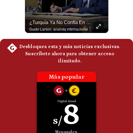
Politica
De
Cookies
Abelardo De La Espriella Juramenta Como Nuevo Presidente | Gestión Mundo
¿Turquía Ya No Confía En Que La OTAN La Defenderá? | Gestión Mundo
Preguntas
Momento histórico en Colombia: Abelardo de la Espriella prestó juramento y recibió la banda presidencial en la Arena USC de Cali, convirtiéndose oficialmente en el nuevo Presidente de la República para el periodo 2026-2030. Por primera vez en la historia reciente del país, la investidura presidencial se celebró fuera de Bogotá. ¿Qué opinas del inicio de este nuevo mandato constitucional? #DeLaEspriella #Colombia #PosesionPresidencial #Cali #Shorts 👉 Suscríbete y activa la campana para no perderte nuestro análisis diario. 🌎 Síguenos en nuestras redes sociales: 📌 Web oficial: https://gestion.pe/mundo/ 📌 LinkedIn: http://bit.ly/3HYIET0 📌 X (Twitter): http://bit.ly/4noZtX9 📌 TikTok: http://bit.ly/4evB6TO
Guido Larson, analista internacional plantea un escenario muy fuerte: Turquía estaría buscando nuevas garantías militares porque teme que la OTAN no responda si Israel llegara a atacarla. Luego aparece un elemento decisivo en el nuevo pacto regional: Pakistán es una potencia nuclear. 🚀 ¿Quieres entender el mundo sin ruido? Únete a nuestra comunidad y forma parte del cambio. #GestiónNewsroomLive #NoticiasGlobales #AnálisisGeopolítico #EconomíaMundial #IA #Geopolítica #LatinosEnUSA #NoticiasEnEspañol 👉 Suscríbete y activa la campana para no perderte nuestro análisis diario. 🌎 Síguenos en nuestras redes sociales: 📌 Web oficial: https://gestion.pe/mundo/ 📌 LinkedIn: http://bit.ly/3HYIET0 📌 X (Twitter): http://bit.ly/4noZtX9 📌 TikTok: http://bit.ly/4evB6TO
Frecuentes