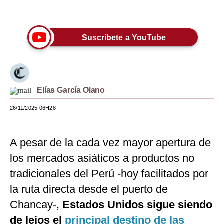
Únete a nuestro canal
Moda
Estilos
Suscríbete a YouTube
Mundo
EEUU
Elías García Olano
México
26/11/2025 06H28
España
Internacional
A pesar de la cada vez mayor apertura de
Tecnología
los mercados asiáticos a productos no
tradicionales del Perú -hoy facilitados por
Club del Suscriptor
la ruta directa desde el puerto de
Mix
Chancay-,
Estados Unidos sigue siendo
G de Gestión
de lejos el
principal destino de las