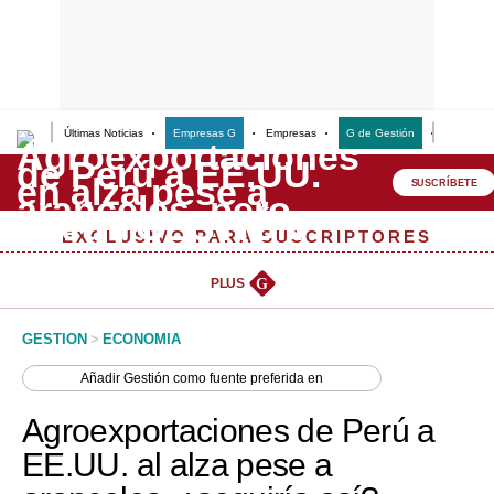
Últimas Noticias
Empresas G
Empresas
G de Gestión
Finanzas
Lo último
Peru Quiosco
SUSCRÍBETE
Portada
EXCLUSIVO PARA SUSCRIPTORES
Empresas
PLUS
G
Management & Empleo
GESTION
>
ECONOMIA
Economía
Añadir
Gestión
como fuente preferida en
Mercados
Agroexportaciones de Perú a
Perú
EE.UU. al alza pese a
Política