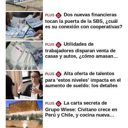
gobierno
Dos nuevas financieras
PLUS
G
tocan la puerta de la SBS, ¿cuál
es su conexión con cooperativas?
Utilidades de
PLUS
G
trabajadores disparan venta de
casas y autos, ¿cómo amasan
tanta liquidez?
Alta oferta de talentos
PLUS
G
para ‘estos niveles’ impacta en el
aumento de sueldo: los detalles
La carta secreta de
PLUS
G
Grupo Wiese: Civitano crece en
Perú y Chile, y cocina nueva
marca