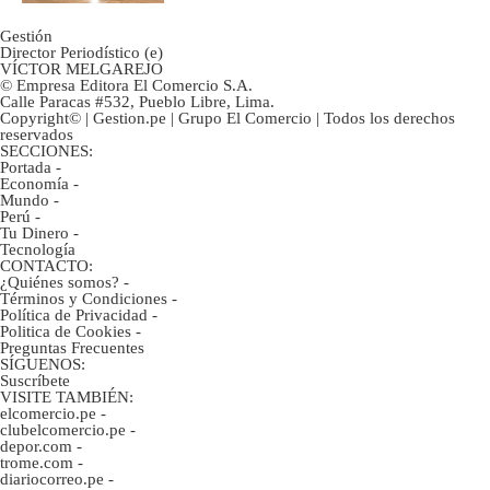
Gestión
Director Periodístico (e)
VÍCTOR MELGAREJO
© Empresa Editora El Comercio S.A.
Calle Paracas #532, Pueblo Libre, Lima.
Copyright© | Gestion.pe | Grupo El Comercio | Todos los derechos
reservados
SECCIONES:
Portada
-
Economía
-
Mundo
-
Perú
-
Tu Dinero
-
Tecnología
CONTACTO:
¿Quiénes somos?
-
Términos y Condiciones
-
Política de Privacidad
-
Politica de Cookies
-
Preguntas Frecuentes
SÍGUENOS:
Suscríbete
VISITE TAMBIÉN:
elcomercio.pe
-
clubelcomercio.pe
-
depor.com
-
trome.com
-
diariocorreo.pe
-